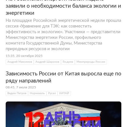
заявили о необходимости баланса экологии и
энергетики
На площадке Российской энергетической недели прошла
сессия «Уравнение для ТЭК: как совместить
эффективность и экологию». Участники — представители
Министерства энергетики России, профильного
комитета Государственной Думы, Министерства
природных ресурсов и экологии
15:35, 20 октября 2025
Андрей Максимов
Андрей Шаронов
Госдума
Минприроды России
Зависимость России от Китая выросла еще по
ряду направлений
08:45, 7 июля 2025
Вадим Петров
Норникель
Русал
КИТАЙ