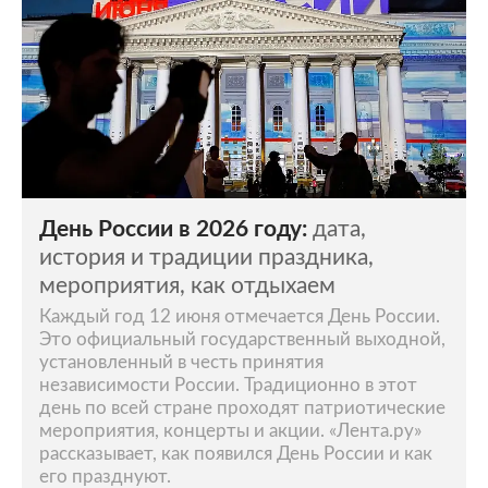
День России в 2026 году:
дата,
история и традиции праздника,
мероприятия, как отдыхаем
Каждый год 12 июня отмечается День России.
Это официальный государственный выходной,
установленный в честь принятия
независимости России. Традиционно в этот
день по всей стране проходят патриотические
мероприятия, концерты и акции. «Лента.ру»
рассказывает, как появился День России и как
его празднуют.