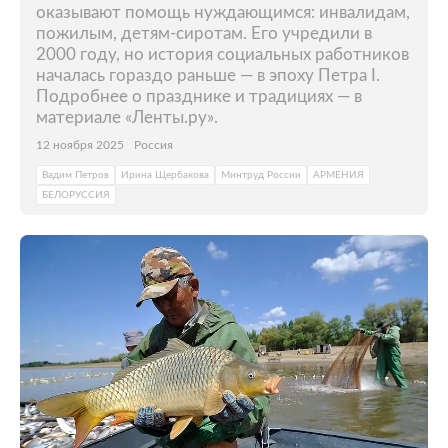
оказывают помощь нуждающимся: инвалидам,
пожилым, детям-сиротам. Его учредили в
2000 году, но история социальных работников
началась гораздо раньше — в эпоху Петра I.
Подробнее о празднике и традициях — в
материале «Ленты.ру».
12 ноября 2025
Россия
Вадим Петров
Ирина Щербакова
Минтруд России
АРМЕНИЯ
БЕЛОРУССИЯ