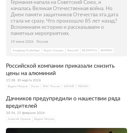
Германия напала на Советский Союз, и
началась Великая Отечественная война. Но
Днем памяти защитников Отечества эта дата
стала не сразу. Что произошло 85 лет назад?
Вспоминаем историю и рассказываем о
памятных мероприятиях.
19 июня 2026
Россия
Альфред Розенберг
Борис Ельцин
Генштаб
БЕЛАРУСЬ
БЕРЛИН
Российской компании приказали снизить
цены на алюминий
15:38, 30 марта 2026
Вадим Петров
Русал
ФАС России
КИТАЙ
ПЕКИН
Дачников предупредили о нашествии ряда
вредителей
20:54, 25 февраля 2026
Алексей Орехов
Вадим Петров