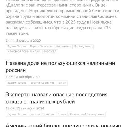
«Диалоги с заинтересованными сторонами». Вице-
президент «Норникеля» по промышленной безопасности,
охране труда и экологии компании Станислав Селезнев
рассказал собравшимся, что в 2025 году в Норильске
планируется снизить выбросы диоксида серы на 735
тысяч тонн.
14:44, 3 февраля 2025
Вадим Петров
Лариса Зелькова
Норникель
Росгидромет
КРАСНОЯРСКИЙ КРАЙ
МОСКВА
Названа доля не пользующихся наличными
россиян
10:50, 3 октября 2024
Вадим Петров
Георгий Корнилов
Гознак
Эксперты назвали опасные последствия
отказа от наличных рублей
12:07, 13 сентября 2024
Вадим Петров
Георгий Корнилов
Гознак
Финансовый университет
Американский биолог предупредила россиян