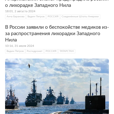
о лихорадке Западного Нила
18:01, 2 августа 2024
Анча Баранова
Вадим Петров
РОССИЯ
Соединённые Штаты Америки
В России заявили о беспокойстве медиков из-
за распространения лихорадки Западного
Нила
10:16, 31 июля 2024
Вадим Петров
Росгидромет
РОССИЯ
ТАТАРСТАН