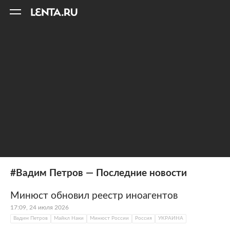
11
A
#Вадим Петров — Последние новости
Минюст обновил реестр иноагентов
17:09, 24 июля 2026
Вадим Петров
Майкл Наки
Минюст России
Россия
УКРАИНА