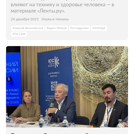
влияют на технику и здоровье человека — в
материале «Ленты.ру».
29 декабря 2025
Наука и техника
Алексей Василевский
Вадим Петров
Росгидромет
КАНАДА
РОССИЯ