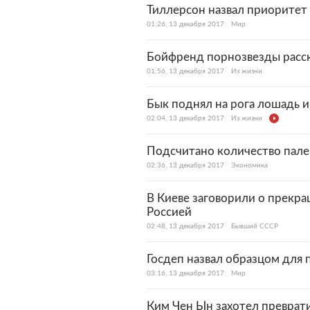
Тиллерсон назвал приоритет
01:26, 13 декабря 2017
Мир
Бойфренд порнозвезды расска
01:56, 13 декабря 2017
Из жизни
Бык поднял на рога лошадь и
02:04, 13 декабря 2017
Из жизни
Подсчитано количество пале
02:36, 13 декабря 2017
Экономика
В Киеве заговорили о прек
Россией
02:48, 13 декабря 2017
Бывший СССР
Госдеп назвал образцом для
03:16, 13 декабря 2017
Мир
Ким Чен Ын захотел преврат