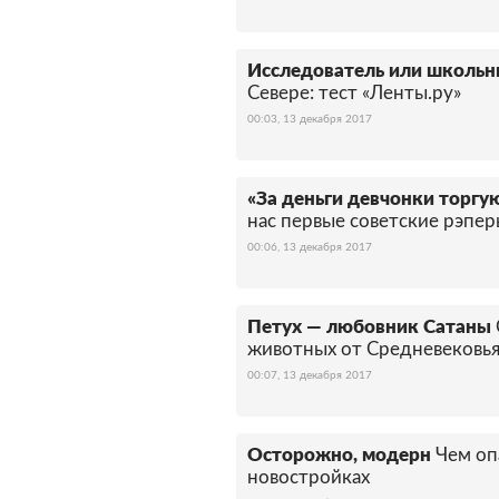
Исследователь или школьн
Севере: тест «Ленты.ру»
00:03, 13 декабря 2017
«За деньги девчонки торг
нас первые советские рэпе
00:06, 13 декабря 2017
Петух — любовник Сатаны
животных от Средневековья
00:07, 13 декабря 2017
Осторожно, модерн
Чем оп
новостройках