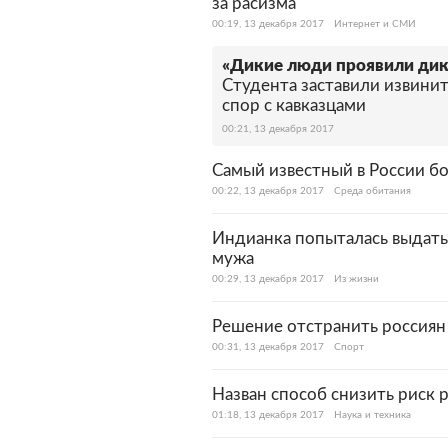
за расизма
00:19, 13 декабря 2017
Интернет и СМИ
«Дикие люди проявили дик
Студента заставили извинит
спор с кавказцами
00:21, 13 декабря 2017
Самый известный в России 
00:22, 13 декабря 2017
Среда обитания
Индианка попыталась выдать
мужа
00:29, 13 декабря 2017
Из жизни
Решение отстранить россия
00:31, 13 декабря 2017
Спорт
Назван способ снизить риск 
01:18, 13 декабря 2017
Наука и техника