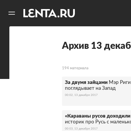
11
A
Архив 13 декаб
194 материала
За двумя зайцами
Мэр Риги
поглядывает на Запад
00:02, 13 декабря 2017
«Караваны русов доходили
историк про Русь с маленьк
00:03, 13 декабря 2017