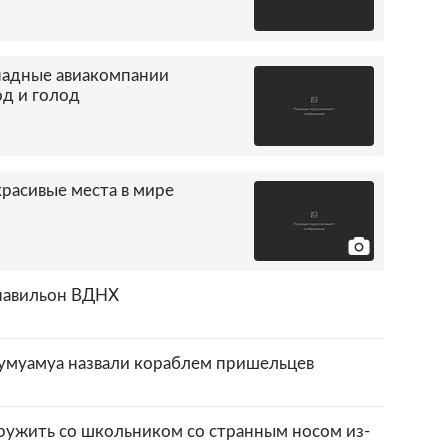
падные авиакомпании
од и голод
расивые места в мире
 павильон ВДНХ
муамуа назвали кораблем пришельцев
ужить со школьником со странным носом из-