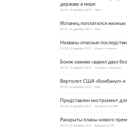
державу в мире
03:54, 13 декабря 2017
Мир
Испанец поплатился жизнью 
04:54, 13 декабря 2017
Мир
Названы опасные последстви
05:00, 13 декабря 2017
Наука и техника
Бомж заживо сварил двух б
05:12, 13 декабря 2017
Силовые структуры
Вертолет США «бомбанул» и 
05:59, 13 декабря 2017
Мир
Представлен инструмент для
06:28, 13 декабря 2017
Интернет и СМИ
Раскрыты планы нового прем
06:52, 13 декабря 2017
Бывший СССР