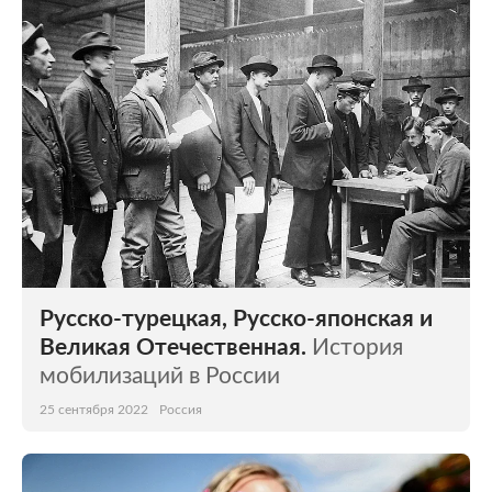
Мир
Бывший СССР
Экономика
Силовые структуры
Наука и техника
Спорт
Культура
Интернет и СМИ
Ценности
Путешествия
Из жизни
Среда обитания
Русско-турецкая, Русско-японская и
Забота о себе
Авто
Великая Отечественная.
История
мобилизаций в России
25 сентября 2022
Россия