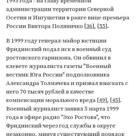
1993 года - на главу временной
администрации территории Северной
Осетии и Ингушетии в ранге вице-премьера
России Виктора Поляничко [
36
], [
55
].
В 1999 году генерал-майор юстиции
Фридинский подал иск в военный суд
ростовского гарнизона. Он обвинил в
клевете журналиста газеты "Военный
вестник Юга России" подполковника
Александра Толмачева и призвал взыскать с
него 70 тысяч рублей в качестве
компенсации морального вреда [
49
], [
45
].
Военный журналист заявил 5 марта 1999
года в эфире радио "Эхо Ростова", что
Фридинский через год службы в округе
незаконно, минуя существующий порядок