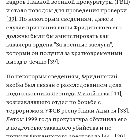
кадров Главной военной прокуратуры (ГВП)
и стало поводом для проведения проверки
[
39
]. По некоторым сведениям, даже в
случае признания вины Фридинского его
должны были бы амнистировать как
кавалера ордена "За военные заслуги",
который он получил за кратковременный
выезд в Чечню [
39
].
По некоторым сведениям, Фридинский
якобы был связан с расследованием дела
подполковника Леонида Михайлюка [
44
],
возглавлявшего отдел по борьбе с
терроризмом УФСБ республики Адыгея [
33
].
Летом 1999 года прокуратура обвинила его
в подготовке заказного убийства и по
приказу Фридинского арестовала [
44
], [
30
].