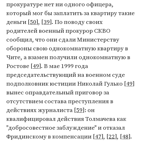
прокуратуре нет ни одного офицера,
который мог бы заплатить за квартиру такие
деньги [
50
], [
39
]. По поводу своих
родителей военный прокурор СКВО
сообщил, что они сдали Министерству
обороны свою однокомнатную квартиру в
Чите, а взамен получили однокомнатную в
Ростове [
49
]. В мае 1999 года
председательствующий на военном суде
подполковник юстиции Николай Гулько [
49
]
вынес оправдательный приговор за
отсутствием состава преступления в
действиях журналиста [
59
]: он
квалифицировал действия Толмачева как
"добросовестное заблуждение" и отказал
Фридинскому в компенсации [
47
], [
22
], [
48
].