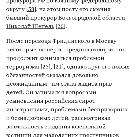
прокурора РФ по Южному федеральному
округу [
58
], на этом посту его сменил
бывший прокурор Волгоградской области
Николай Шепель
[
20
].
После перевода Фридинского в Москву
некоторые эксперты предполагали, что он
продолжит заниматься проблемой
терроризма [
23
], [
21
], однако круг его новых
обязанностей оказался довольно
неожиданным - им стала защита прав
детей. Он занимался вопросами
усыновления российских сирот
иностранцами, проблемами беспризорных
и безнадзорных детей, рассматривал
возможность создания ювенальной
юстиции для малолетних преступников