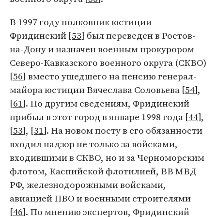
В 1997 году полковник юстиции
Фридинский [
53
] был переведен в Ростов-
на-Дону и назначен военным прокурором
Северо-Кавказского военного округа (СКВО)
[
56
] вместо ушедшего на пенсию генерал-
майора юстиции Вячеслава Соловьева [
54
],
[
61
]. По другим сведениям, Фридинский
прибыл в этот город в январе 1998 года [
44
],
[
53
], [
31
]. На новом посту в его обязанности
входил надзор не только за войсками,
входившими в СКВО, но и за Черноморским
флотом, Каспийской флотилией, ВВ МВД
РФ, железнодорожными войсками,
авиацией ПВО и военными строителями
[
46
]. По мнению экспертов, Фридинский