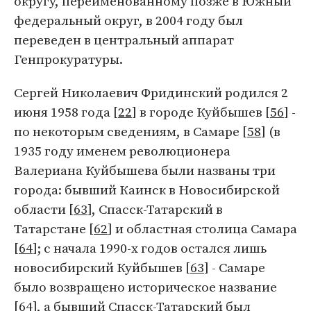
округу, переименованному позже в Южный
федеральный округ, в 2004 году был
переведен в центральный аппарат
Генпрокуратуры.
Сергей Николаевич Фридинский родился 2
июня 1958 года [
22
] в городе Куйбышев [
56
] -
по некоторым сведениям, в Самаре [
58
] (в
1935 году именем революционера
Валериана Куйбышева были названы три
города: бывший Каинск в Новосибирской
области [
63
], Спасск-Татарский в
Татарстане [
62
] и областная столица Самара
[
64
]; с начала 1990-х годов остался лишь
новосибирский Куйбышев [
63
] - Самаре
было возвращено историческое название
[
64
], а бывший Спасск-Татарский был