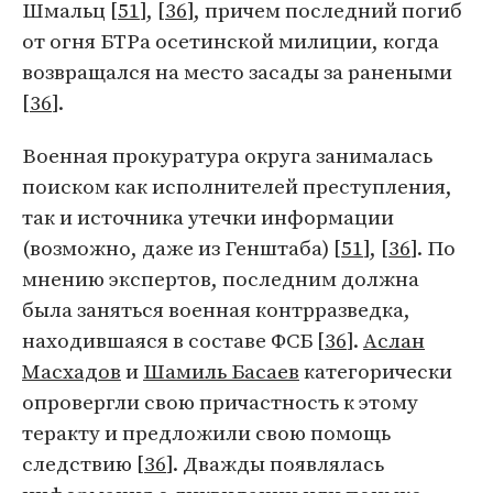
Шмальц [
51
], [
36
], причем последний погиб
от огня БТРа осетинской милиции, когда
возвращался на место засады за ранеными
[
36
].
Военная прокуратура округа занималась
поиском как исполнителей преступления,
так и источника утечки информации
(возможно, даже из Генштаба) [
51
], [
36
]. По
мнению экспертов, последним должна
была заняться военная контрразведка,
находившаяся в составе ФСБ [
36
].
Аслан
Масхадов
и
Шамиль Басаев
категорически
опровергли свою причастность к этому
теракту и предложили свою помощь
следствию [
36
]. Дважды появлялась