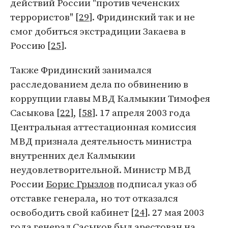
действий России "против чеченских
террористов" [
29
]. Фридинский так и не
смог добиться экстрадиции Закаева в
Россию [
25
].
Также Фридинский занимался
расследованием дела по обвинению в
коррупции главы МВД Калмыкии Тимофея
Сасыкова [
22
], [
58
]. 17 апреля 2003 года
Центральная аттестационная комиссия
МВД признала деятельность министра
внутренних дел Калмыкии
неудовлетворительной. Министр МВД
России
Борис Грызлов
подписал указ об
отставке генерала, но тот отказался
освободить свой кабинет [
24
]. 27 мая 2003
года генерал Сасыков был арестован на