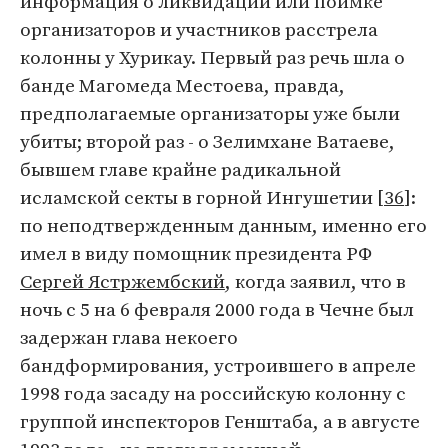
информация о ликвидации или поимке
организаторов и участников расстрела
колонны у Хурикау. Первый раз речь шла о
банде Магомеда Местоева, правда,
предполагаемые организаторы уже были
убиты; второй раз - о Зелимхане Ватаеве,
бывшем главе крайне радикальной
исламской секты в горной Ингушетии [
36
]:
по неподтвержденным данным, именно его
имел в виду помощник президента РФ
Сергей Ястржембский
, когда заявил, что в
ночь с 5 на 6 февраля 2000 года в Чечне был
задержан глава некоего
бандформирования, устроившего в апреле
1998 года засаду на российскую колонну с
группой инспекторов Генштаба, а в августе