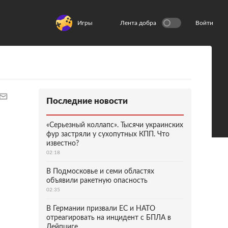
Игры
Лента добра
Войти
Последние новости
«Серьезный коллапс». Тысячи украинских
фур застряли у сухопутных КПП. Что
известно?
02:18
В Подмосковье и семи областях
объявили ракетную опасность
02:35
В Германии призвали ЕС и НАТО
отреагировать на инцидент с БПЛА в
Лейпциге