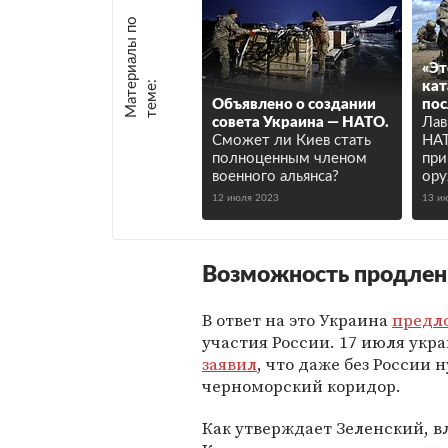
М
а
т
р
и
а
л
ы
п
о
т
е
м
е
«Эт
е
:
кат
Объявлено о создании
пос
совета Украина — НАТО.
Лав
Сможет ли Киев стать
НАТ
полноценным членом
при
военного альянса?
ор
12 июля 2023
13 и
Возможность продлен
В ответ на это Украина
предл
участия России. 17 июля ук
заявил
, что даже без России 
черноморский коридор.
Как утверждает Зеленский, 