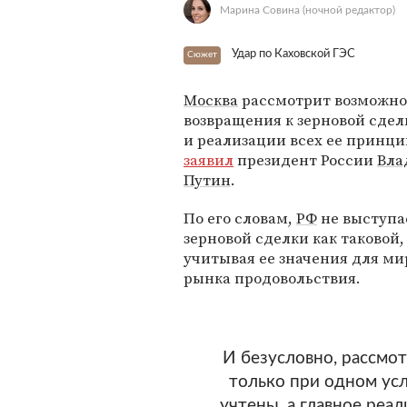
Марина Совина
(ночной редактор)
Удар по Каховской ГЭС
Сюжет
Москва
рассмотрит возможно
возвращения к зерновой сдел
и реализации всех ее принци
заявил
президент России
Вла
Путин
.
По его словам,
РФ
не выступа
зерновой сделки как таковой,
учитывая ее значения для ми
рынка продовольствия.
И безусловно, рассмот
только при одном ус
учтены, а главное реа