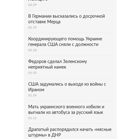
02:29
В Германии высказались о досрочной
отставке Мерца
02:19
Координирующего помощь Украине
генерала США сняли с должности
02:18
Федоров сделал Зеленскому
неприятный намек
01:53
США задумались о выходе из войны с
Ираном
01:39
Мать украинского военного избили и
выгнали из автобуса за русский язык
01:12
Драпатый распорядился начать «мясные
штурмы» в ДНР