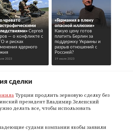
о чревато
«Германия в плену
астрофическими
опасной иллюзии»
ледствиями»
Сергей
Какую цену готов
ров — о конфликте с
платить Берлин за
О и рисках
поддержку Украины и
менения ядерного
разрыв отношений с
ужия
Россией?
юля 2023
19 июля 2023
ия сделки
ожила
Турции продлить зерновую сделку без
раинский президент
Владимир Зеленский
нужно делать все, чтобы использовать
владеющие судами компании якобы заявили