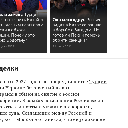
ли замену.
Турция
ет потеснить Китай и
Оказался вдруг.
Россия
ть главным партнером
видит в Китае союзника
сии в обходе
в борьбе с Западом. Но
кций. Почему это
готов ли Пекин помочь
но Эрдогану?
обойти санкции?
густа 2022
23 июня 2022
сделки
в июле 2022 года при посредничестве
Турции
али
Украине
безопасный вывоз
траны в обмен на снятие с России
обрений. В рамках соглашения Россия взяла
ковать эти порты и украинские корабли,
е суда. Соглашение между Россией и
 хотя Москва настаивала, что ее условия не