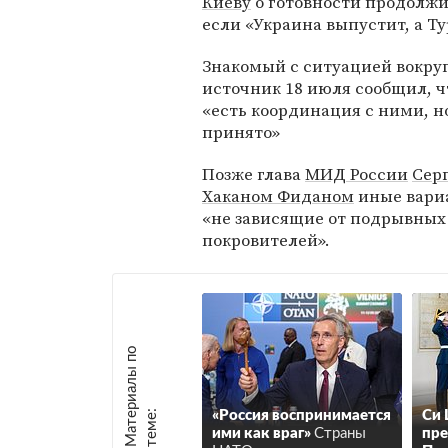
Киеву
о готовности продолжит
если «Украина выпустит, а Ту
Знакомый с ситуацией вокру
источник 18 июля сообщил, 
«есть координация с ними, 
принято»
Позже глава
МИД России
Сер
Хаканом Фиданом
иные вари
«не зависящие от подрывных 
покровителей».
М
а
т
р
и
а
л
ы
п
о
т
е
м
е
е
:
«Россия воспринимается
Си 
ими как враг»
Страны
пре