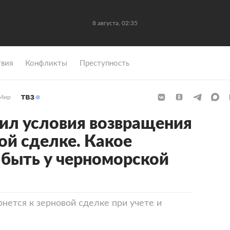
8 августа, 02:35
вия
Конфликты
Преступность
Мир
ил условия возвращения
ой сделке. Какое
быть у черноморской
рнется к зерновой сделке при учете и