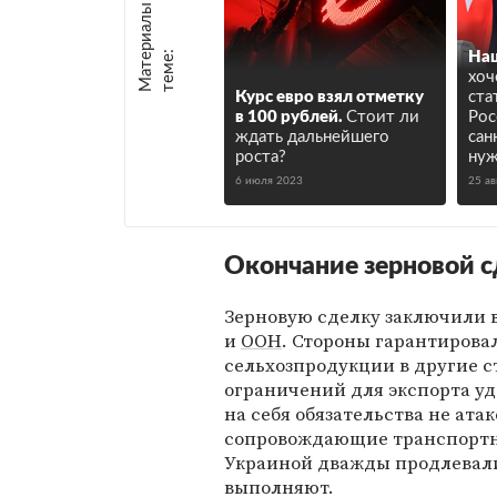
М
а
т
р
и
а
л
ы
п
о
т
е
м
е
е
:
Наш
хоч
Курс евро взял отметку
ста
в 100 рублей.
Стоит ли
Рос
ждать дальнейшего
сан
роста?
нуж
6 июля 2023
25 ав
Окончание зерновой 
Зерновую сделку заключили 
и
ООН
. Стороны гарантиров
сельхозпродукции в другие с
ограничений для экспорта уд
на себя обязательства не ата
сопровождающие транспортны
Украиной дважды продлевали,
выполняют.