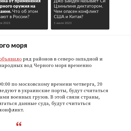
ина от применения
Джо Байден называет Си
рного оружия на
Цзиньпиня диктатором.
аине.
Что об этом
Чем опасен конфликт
ают в России?
США и Китая?
ля 2023
1 июля 2023
ого моря
объявило
ряд районов в северо-западной и
народных вод Черного моря временно
00:00 по московскому времени четверга, 20
следуют в украинские порты, будут считаться
и военных грузов. В этой связи страны,
гаться данные суда, будут считаться
конфликт.