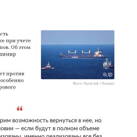
сть
ке при учете
пов. Об этом
димир
ет против
 особенно
Фото: Yoruk Isik / Reuters
рового
рим возможность вернуться в нее, но
ловии — если будут в полном объеме
лизованы, именно реализованы все без