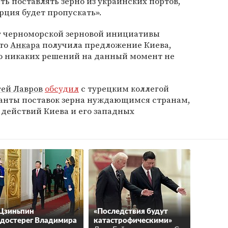
ь поставлять зерно из украинских портов,
рция будет пропускать».
г черноморской зерновой инициативы
что
Анкара
получила предложение Киева,
но никаких решений на данный момент не
гей Лавров
обсудил
с турецким коллегой
анты поставок зерна нуждающимся странам,
действий Киева и его западных
Цзиньпин
«Последствия будут
достерег Владимира
катастрофическими»