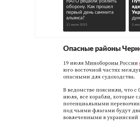
НАТО решили усилить
Пут
оборону. Как прошел
яде
первый день саммита
Укр
альянса?
дум
11 июля 2023
5 ию
Опасные районы Черн
19 июля
Минобороны России
юго-восточной частях между
опасными для судоходства.
В ведомстве пояснили, что с 
июля, все корабли, которые 
потенциальными перевозчикам
под чьими флагами будут дви
вовлеченными в украинский 