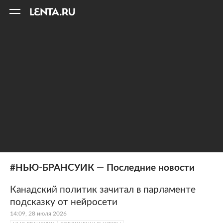
11
A
#НЬЮ-БРАНСУИК — Последние новости
Канадский политик зачитал в парламенте
подсказку от нейросети
14:09, 28 июля 2026