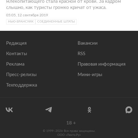
млекопитающего стала красной от крови. За кадром
слышно, как туристы громко кричат от ужаса.
05:05, 12 сентября 2019
НЬЮ-БРАНСУИК
СОЕДИНЕННЫЕ ШТАТЫ
Редакция
Вакансии
Контакты
RSS
Реклама
Правовая информация
Пресс-релизы
Мини-игры
Техподдержка
18
+
© 1999–2026 Все права защищены.
ООО «Лента.Ру»