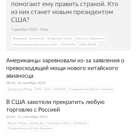
помогают ему править страной. Кто
из них станет новым президентом
США?
7 декабря 2025
Мир
Владимир Зеленский
Владимир Путин
Институт Брукингса
Республиканская партия США
ИЗРАИЛЬ
НЬЮ-ЙОРК
Американцы заревновали из-за заявления о
превосходящей мощи нового китайского
авианосца
08:35, 31 октября 2025
Джеральд Форд
ВМС США
КИТАЙ
Соединённые Штаты Америки
В США захотели прекратить любую
торговлю с Россией
03:41, 11 сентября 2025
Барак Обама
Джей Ди
Конгресс США
ПОЛЬША
Соединённые Штаты Америки