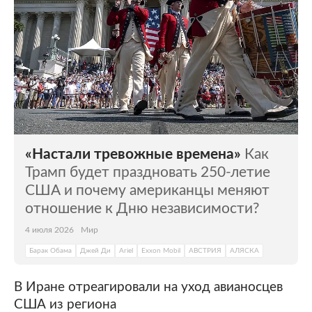
«Настали тревожные времена»
Как
Трамп будет праздновать 250-летие
США и почему американцы меняют
отношение к Дню независимости?
4 июля 2026
Мир
Барак Обама
Джей Ди
Ariel
Exxon Mobil
АВСТРИЯ
АЛЯСКА
В Иране отреагировали на уход авианосцев
США из региона