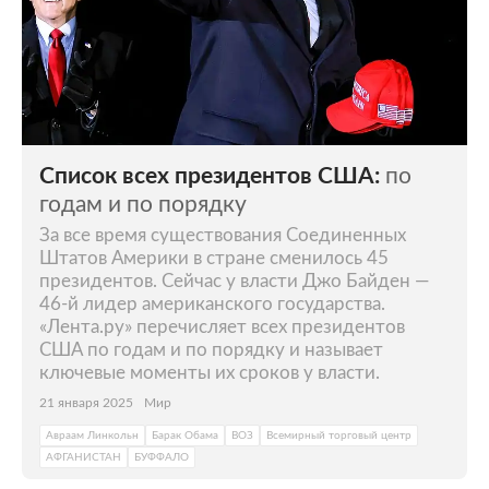
Список всех президентов США:
по
годам и по порядку
За все время существования Соединенных
Штатов Америки в стране сменилось 45
президентов. Сейчас у власти Джо Байден —
46-й лидер американского государства.
«Лента.ру» перечисляет всех президентов
США по годам и по порядку и называет
ключевые моменты их сроков у власти.
21 января 2025
Мир
Авраам Линкольн
Барак Обама
ВОЗ
Всемирный торговый центр
АФГАНИСТАН
БУФФАЛО