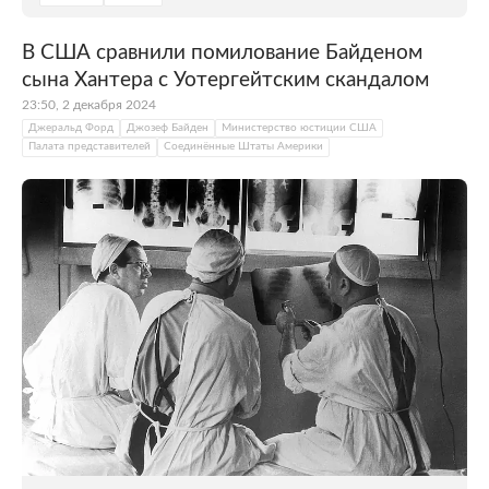
В США сравнили помилование Байденом
сына Хантера с Уотергейтским скандалом
23:50, 2 декабря 2024
Джеральд Форд
Джозеф Байден
Министерство юстиции США
Палата представителей
Соединённые Штаты Америки