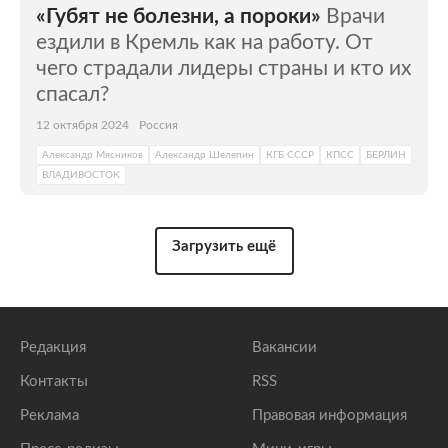
«Губят не болезни, а пороки»
Врачи
ездили в Кремль как на работу. От
чего страдали лидеры страны и кто их
спасал?
12 октября 2024
Россия
Александр Мясников
Александр Шелепин
КГБ СССР
КПСС
БЕРЛИН
ВЛАДИВОСТОК
Загрузить ещё
Редакция
Вакансии
Контакты
RSS
Реклама
Правовая информация