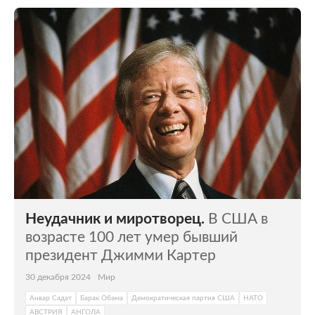
Неудачник и миротворец.
В США в
возрасте 100 лет умер бывший
президент Джимми Картер
30 декабря 2024
Мир
Анвар Садат
Барак Обама
Демократическая партия США
НАТО
АВСТРИЯ
АНГОЛА