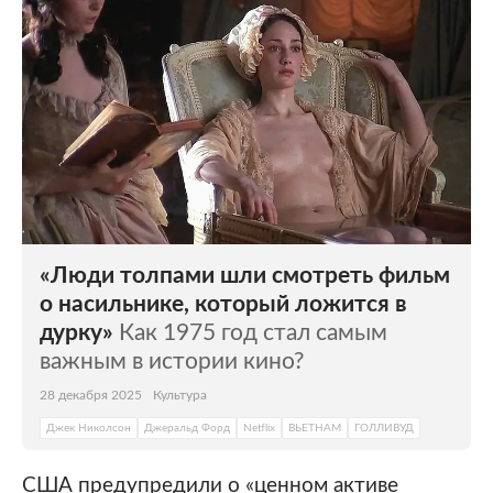
«Люди толпами шли смотреть фильм
о насильнике, который ложится в
дурку»
Как 1975 год стал самым
важным в истории кино?
28 декабря 2025
Культура
Джек Николсон
Джеральд Форд
Netflix
ВЬЕТНАМ
ГОЛЛИВУД
США предупредили о «ценном активе