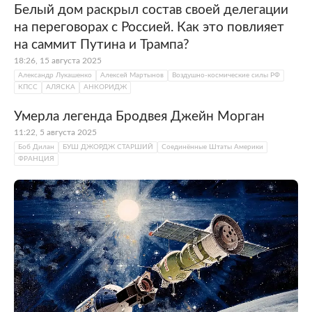
Белый дом раскрыл состав своей делегации
на переговорах с Россией. Как это повлияет
на саммит Путина и Трампа?
18:26, 15 августа 2025
Александр Лукашенко
Алексей Мартынов
Воздушно-космические силы РФ
КПСС
АЛЯСКА
АНКОРИДЖ
Умерла легенда Бродвея Джейн Морган
11:22, 5 августа 2025
Боб Дилан
БУШ ДЖОРДЖ СТАРШИЙ
Соединённые Штаты Америки
ФРАНЦИЯ