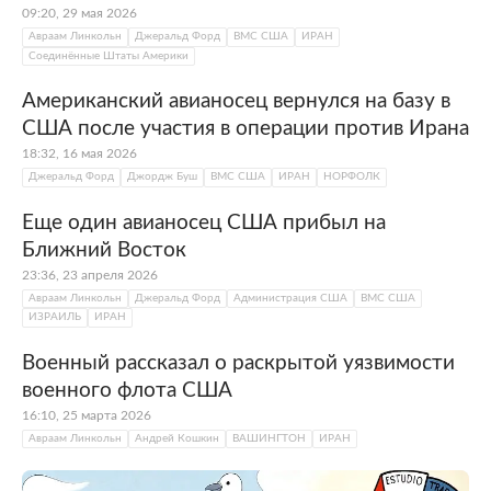
09:20, 29 мая 2026
Авраам Линкольн
Джеральд Форд
ВМС США
ИРАН
Соединённые Штаты Америки
Американский авианосец вернулся на базу в
США после участия в операции против Ирана
18:32, 16 мая 2026
Джеральд Форд
Джордж Буш
ВМС США
ИРАН
НОРФОЛК
Еще один авианосец США прибыл на
Ближний Восток
23:36, 23 апреля 2026
Авраам Линкольн
Джеральд Форд
Администрация США
ВМС США
ИЗРАИЛЬ
ИРАН
Военный рассказал о раскрытой уязвимости
военного флота США
16:10, 25 марта 2026
Авраам Линкольн
Андрей Кошкин
ВАШИНГТОН
ИРАН