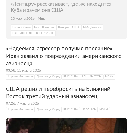
«Лента.ру» рассказывает, где же находится
Куба и зачем она США.
20 марта 2026
Мир
Барак Обама
Билл Клинтон
Конгресс США
МИД России
ВАШИНГТОН
ВЕНЕСУЭЛА
«Надеемся, агрессор получил послание».
Иран заявил о повреждении американского
авианосца
03:58, 11 марта 2026
Авраам Линкольн
Джеральд Форд
ВМС США
ВАШИНГТОН
ИРАН
США решили перебросить на Ближний
Восток третий ударный авианосец
07:26, 7 марта 2026
Авраам Линкольн
Джеральд Форд
ВМС США
ИЗРАИЛЬ
ИРАН