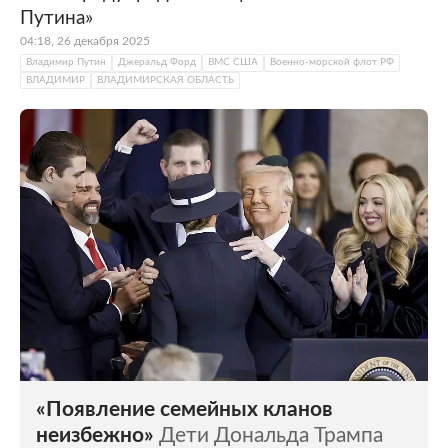
Путина»
04:18, 26 декабря 2025
Владимир Путин
Джеральд Форд
ВМС США
Военно-морской флот РФ
ВЛАДИМИР
ВЛАДИМИРСКАЯ ОБЛАСТЬ
«Появление семейных кланов
неизбежно»
Дети Дональда Трампа