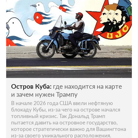
Остров Куба:
где находится на карте
и зачем нужен Трампу
В начале 2026 года США ввели нефтяную
блокаду Кубы, из-за чего на острове начался
топливный кризис. Так Дональд Трамп
пытается давить на островное государство,
которое стратегически важно для Вашингтона
из-за своего уникального расположения.