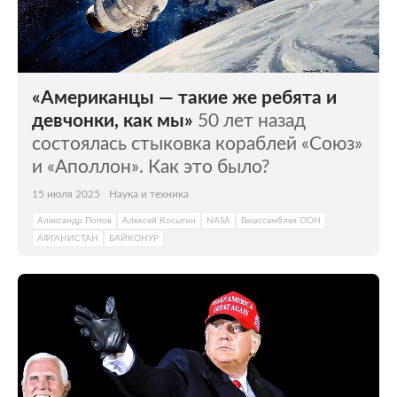
«Американцы — такие же ребята и
девчонки, как мы»
50 лет назад
состоялась стыковка кораблей «Союз»
и «Аполлон». Как это было?
15 июля 2025
Наука и техника
Александр Попов
Алексей Косыгин
NASA
Генассамблея ООН
АФГАНИСТАН
БАЙКОНУР