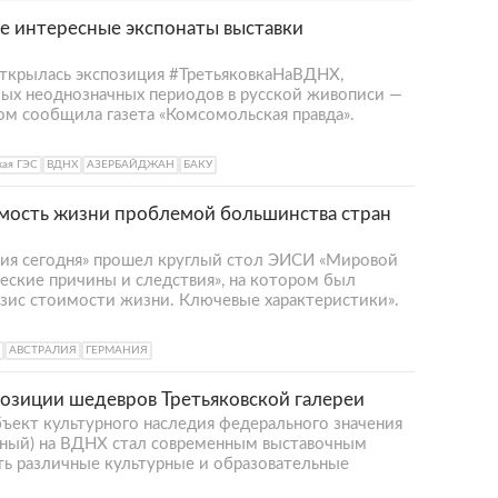
 интересные экспонаты выставки
ткрылась экспозиция #ТретьяковкаНаВДНХ,
мых неоднозначных периодов в русской живописи —
ом сообщила газета «Комсомольская правда».
кая ГЭС
ВДНХ
АЗЕРБАЙДЖАН
БАКУ
мость жизни проблемой большинства стран
сия сегодня» прошел круглый стол ЭИСИ «Мировой
еские причины и следствия», на котором был
зис стоимости жизни. Ключевые характеристики».
АВСТРАЛИЯ
ГЕРМАНИЯ
позиции шедевров Третьяковской галереи
ъект культурного наследия федерального значения
вный) на ВДНХ стал современным выставочным
ть различные культурные и образовательные