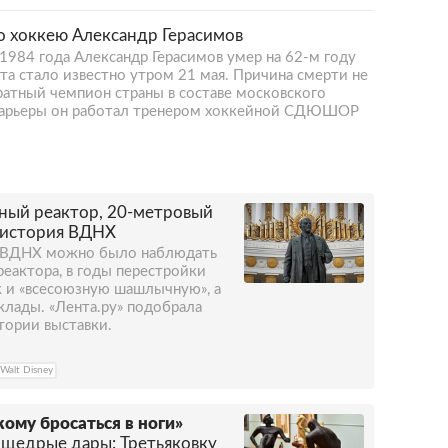
 хоккею Александр Герасимов
984 года Александр Герасимов умер на 62-м году
а стало известно утром 21 мая. Причина смерти не
атный чемпион страны в составе московского
карьеры он работал тренером хоккейной СДЮШОР
ный реактор, 20-метровый
я история ВДНХ
и ВДНХ можно было наблюдать
еактора, в годы перестройки
к и «всесоюзную шашлычную», а
 клады. «Лента.ру» подобрала
тории выставки.
Walt Disney
кому бросаться в ноги»
щедрые дары: Третьяковку