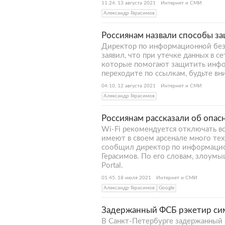
11:24, 13 августа 2021
Интернет и СМИ
Александр Герасимов
Россиянам назвали способы з
Директор по информационной безо
заявил, что при утечке данных в с
которые помогают защитить инфор
переходите по ссылкам, будьте вни
04:10, 12 августа 2021
Интернет и СМИ
Александр Герасимов
Россиянам рассказали об опас
Wi-Fi рекомендуется отключать вс
имеют в своем арсенале много те
сообщил директор по информацион
Герасимов. По его словам, злоум
Portal.
01:45, 18 июля 2021
Интернет и СМИ
Александр Герасимов
Google
Задержанный ФСБ рэкетир сим
В Санкт-Петербурге задержанный 