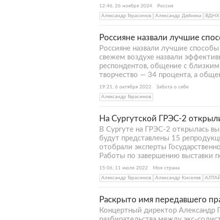
12:46, 26 ноября 2024
Россия
Александр Герасимов
Александр Дейнека
ВДНХ
Россияне назвали лучшие спо
Россияне назвали лучшие способы
свежем воздухе назвали эффекти
респондентов, общение с близкими
творчество — 34 процента, а общ
19:21, 6 октября 2022
Забота о себе
Александр Герасимов
На Сургутской ГРЭС-2 открыл
В Сургуте на ГРЭС-2 открылась вы
будут представлены 15 репродукций
отобрали эксперты Государственн
Работы по завершению выставки 
15:06, 11 июля 2022
Моя страна
Александр Герасимов
Александр Киселев
АЛТА
Раскрыто имя передавшего пра
Концертный директор Александр 
разбирательства между экс-соли