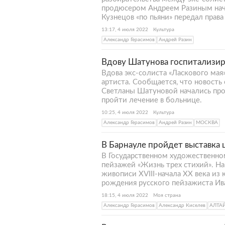
продюсером Андреем Разиным нача
Кузнецов «по пьяни» передал прав
13:17, 4 июля 2022
Культура
Александр Герасимов
Андрей Разин
Вдову Шатунова госпитализиро
Вдова экс-солиста «Ласкового ма
артиста. Сообщается, что новость о
Светланы Шатуновой начались про
пройти лечение в больнице.
10:25, 4 июля 2022
Культура
Александр Герасимов
Андрей Разин
МОСКВА
В Барнауле пройдет выставка
В Государственном художественно
пейзажей «Жизнь трех стихий». Н
живописи XVIII-начала XX века из
рождения русского пейзажиста И
18:15, 4 июля 2022
Моя страна
Александр Герасимов
Александр Киселев
АЛТА