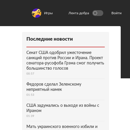
Игры
Лента добра
Войти
Последние новости
Сенат США одобрил ужесточение
санкций против России и Ирана. Проект
сенатора-русофоба Грэма смог получить
большинство голосов
00:57
Федоров сделал Зеленскому
неприятный намек
01:53
США задумались о выходе из войны с
Ираном
01:39
Мать украинского военного избили и