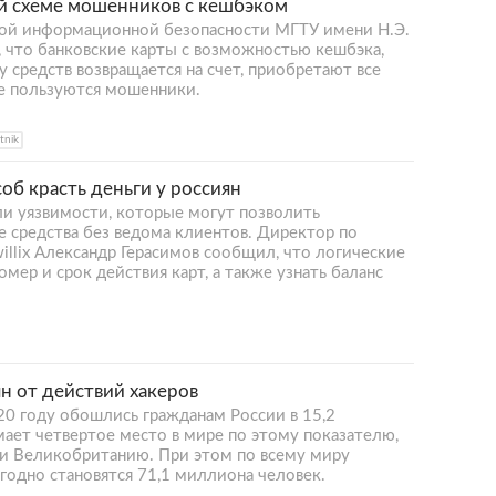
й схеме мошенников с кешбэком
ой информационной безопасности МГТУ имени Н.Э.
, что банковские карты с возможностью кешбэка,
у средств возвращается на счет, приобретают все
е пользуются мошенники.
tnik
б красть деньги у россиян
ли уязвимости, которые могут позволить
средства без ведома клиентов. Директор по
llix Александр Герасимов сообщил, что логические
мер и срок действия карт, а также узнать баланс
н от действий хакеров
20 году обошлись гражданам России в 15,2
ает четвертое место в мире по этому показателю,
и Великобританию. При этом по всему миру
одно становятся 71,1 миллиона человек.