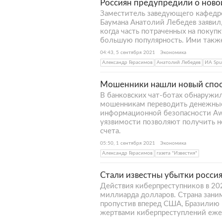
Россиян предупредили о ново
Заместитель заведующего кафедр
Баумана Анатолий Лебедев заявил
когда часть потраченных на покупк
большую популярность. Ими такж
04:43, 5 сентября 2021
Экономика
Александр Герасимов
Анатолий Лебедев
ИА Spu
Мошенники нашли новый спосо
В банковских чат-ботах обнаружи
мошенникам переводить денежные 
информационной безопасности Awi
уязвимости позволяют получить но
счета.
05:50, 1 сентября 2021
Экономика
Александр Герасимов
газета "Известия"
Стали известны убытки россия
Действия киберпреступников в 20
миллиарда долларов. Страна заним
пропустив вперед США, Бразилию 
жертвами киберпреступлений ежег