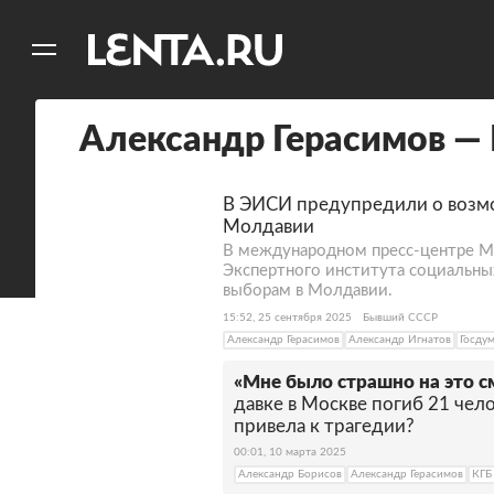
11
A
Александр Герасимов —
В ЭИСИ предупредили о возм
Молдавии
В международном пресс-центре МИ
Экспертного института социальны
выборам в Молдавии.
15:52, 25 сентября 2025
Бывший СССР
Александр Герасимов
Александр Игнатов
Госду
«Мне было страшно на это с
давке в Москве погиб 21 чело
привела к трагедии?
00:01, 10 марта 2025
Александр Борисов
Александр Герасимов
КГБ