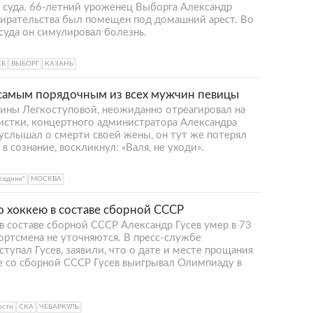
а суда. 66-летний уроженец Выборга Александр
збирательства был помещен под домашний арест. Во
 суда он симулировал болезнь.
СБ
ВЫБОРГ
КАЗАНЬ
самым порядочным из всех мужчин певицы
ины Легкоступовой, неожиданно отреагировал на
тистки, концертного администратора Александра
 услышал о смерти своей жены, он тут же потерял
 в сознание, воскликнул: «Валя, не уходи».
седник"
МОСКВА
 хоккею в составе сборной СССР
 составе сборной СССР Александр Гусев умер в 73
ортсмена не уточняются. В пресс-службе
тупал Гусев, заявили, что о дате и месте прощания
е со сборной СССР Гусев выигрывал Олимпиаду в
ости
СКА
ЧЕБАРКУЛЬ