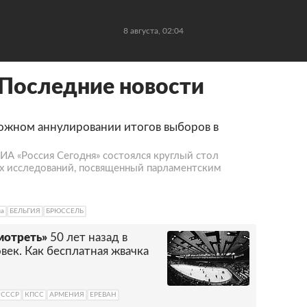
8 августа, 02:04
 Последние новости
ожном аннулировании итогов выборов в
А «Россия Сегодня» состоялся круглый стол
х исследований, посвященный парламентским
ма
БЕЛЬГИЯ
БРЮССЕЛЬ
мотреть»
50 лет назад в
век. Как бесплатная жвачка
 СССР
КПСС
АРМЕНИЯ
ЕРЕВАН