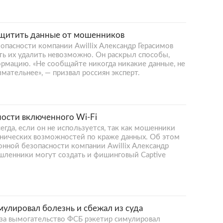
ащитить данные от мошенников
пасности компании Awillix Александр Герасимов
еть их удалить невозможно. Он раскрыл способы,
мацию. «Не сообщайте никогда никакие данные, не
мательнее», — призвал россиян эксперт.
ности включенного Wi-Fi
егда, если он не используется, так как мошенники
хнических возможностей по краже данных. Об этом
ной безопасности компании Awillix Александр
ышленники могут создать и фишинговый Captive
улировал болезнь и сбежал из суда
за вымогательство ФСБ рэкетир симулировал