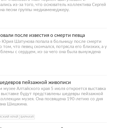
лись из-за того, что основатель коллектива Сергей
а на песни группы медиаменеджеру.
вали после известия о смерти певца
я» Юрия Шатунова попала в больницу после смерти
 том, что певец скончался, потрясла его близких, а у
блемы с сердцем, из-за чего она была вынуждена
 шедевров пейзажной живописи
м музее Алтайского края 5 июля откроется выставка
а выставке будут представлены шедевры пейзажной
 коллекции музея. Она посвящена 190-летию со дня
вана Шишкина.
ЙСКИЙ КРАЙ
БАРНАУЛ