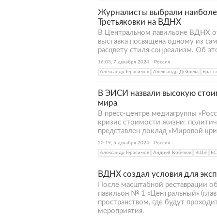
Журналисты выбрали наиболее
Третьяковки на ВДНХ
В Центральном павильоне ВДНХ о
выставка посвящена одному из са
расцвету стиля соцреализм. Об эт
16:03, 7 декабря 2024
Россия
Александр Герасимов
Александр Дейнека
Братс
В ЭИСИ назвали высокую стои
мира
В пресс-центре медиагруппы «Рос
кризис стоимости жизни: политич
представлен доклад «Мировой кри
20:19, 5 декабря 2024
Россия
Александр Герасимов
Андрей Кобяков
ВШЭ
ЕС
ВДНХ создал условия для экс
После масштабной реставрации об
павильон № 1 «Центральный» (гла
пространством, где будут проходи
мероприятия.