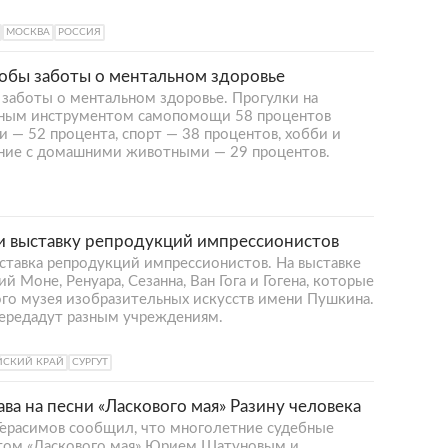
МОСКВА
РОССИЯ
собы заботы о ментальном здоровье
 заботы о ментальном здоровье. Прогулки на
вным инструментом самопомощи 58 процентов
 — 52 процента, спорт — 38 процентов, хобби и
ение с домашними животными — 29 процентов.
и выставку репродукций импрессионистов
ставка репродукций импрессионистов. На выставке
 Моне, Ренуара, Сезанна, Ван Гога и Гогена, которые
ого музея изобразительных искусств имени Пушкина.
передадут разным учреждениям.
ЙСКИЙ КРАЙ
СУРГУТ
ва на песни «Ласкового мая» Разину человека
Герасимов сообщил, что многолетние судебные
стом «Ласкового мая» Юрием Шатуновым и