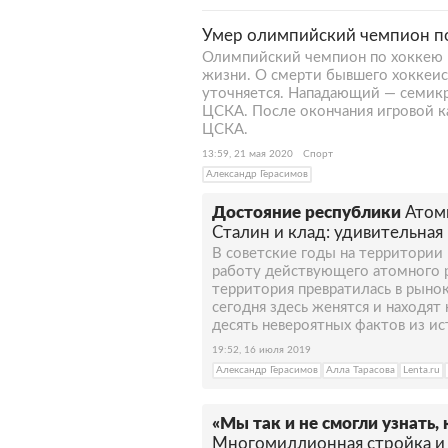
Умер олимпийский чемпион по
Олимпийский чемпион по хоккею 1
жизни. О смерти бывшего хоккеист
уточняется. Нападающий — семикр
ЦСКА. После окончания игровой 
ЦСКА.
13:59, 21 мая 2020
Спорт
Александр Герасимов
Достояние республики
Атом
Сталин и клад: удивительна
В советские годы на территори
работу действующего атомного р
территория превратилась в рыно
сегодня здесь женятся и находят
десять невероятных фактов из ис
19:52, 16 июля 2019
Александр Герасимов
Алла Тарасова
Lenta.ru
«Мы так и не смогли узнать, 
Многомиллионная стройка и 