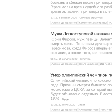
болезнь и сбежал после приговор
Герасимов на время судебного ра
время оглашения приговора в зале
17:13, 3 декабря 2020
Силовые структуры
Александр Герасимов
Комсомольская правда
Ф
Мужа Легкоступовой назвали 
Юрий Фирсов, муж певицы Валент
смерть жены. По словам друга ар
Герасимова, когда Фирсов впервые
сознание, а после того, как пришел
06:52, 15 августа 2020
Культура
Александр Герасимов
Ольга Зарубина
ИД "Собе
Умер олимпийский чемпион по
Олимпийский чемпион по хоккею в
года. Причины смерти бывшего сп
московского ЦСКА, за который выс
будет объявлено отдельно. Вмест
1976 году.
13:25, 22 июля 2020
Спорт
Александр Герасимов
Александр Гусев
РИА Нов