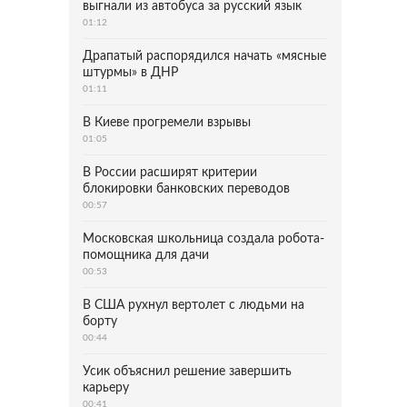
выгнали из автобуса за русский язык
01:12
Драпатый распорядился начать «мясные
штурмы» в ДНР
01:11
В Киеве прогремели взрывы
01:05
В России расширят критерии
блокировки банковских переводов
00:57
Московская школьница создала робота-
помощника для дачи
00:53
В США рухнул вертолет с людьми на
борту
00:44
Усик объяснил решение завершить
карьеру
00:41