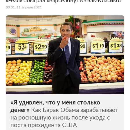
«Реал» обыграл «Барселону» в «Эль-Класико»
00:01, 11 апреля 2021
Мир
Бывший СССР
Экономика
Силовые структуры
Наука и техника
Спорт
Культура
Интернет и СМИ
Ценности
Путешествия
Из жизни
Среда обитания
Забота о себе
Авто
«Я удивлен, что у меня столько
денег»
Как Барак Обама зарабатывает
на роскошную жизнь после ухода с
поста президента США