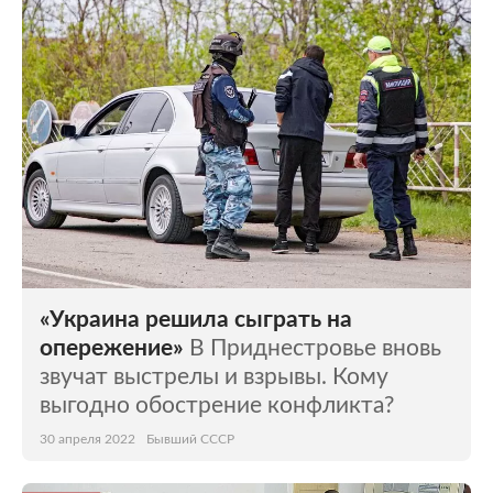
Мир
Бывший СССР
Экономика
Силовые структуры
Наука и техника
Спорт
Культура
Интернет и СМИ
Ценности
Путешествия
Из жизни
Среда обитания
«Украина решила сыграть на
Забота о себе
Авто
опережение»
В Приднестровье вновь
звучат выстрелы и взрывы. Кому
выгодно обострение конфликта?
30 апреля 2022
Бывший СССР