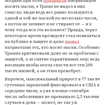
Медики при этом
призывали
американцев
носить маски, а Трамп не видел в них
смысла: люди ведь все равно пользуются
одной и той же маской по несколько часов,
а потом не меняют и не стирают ее — и к
чему тогда вся эта волокита? Правда, через
некоторое время президент стал появляться
на публике в защите и даже
назвал
патриотами тех, кто носит маски. Особенно
Трампа критиковали даже не за проблемы с
защитой, а за снятие карантинных мер: ведь
изоляция якобы могла спасти все эти 200
тысяч жизней, а он этим пренебрег.
Впрочем, максимальный прирост в 77 тысяч
суточных заражений фиксировался в США в
середине июля, а уже в конце сентября
число заболевших не превышало 2,5 тысячи
случаев в день — может, не так уж