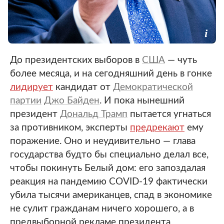
До президентских выборов в
США
— чуть
более месяца, и на сегодняшний день в гонке
лидирует
кандидат от
Демократической
партии
Джо Байден
. И пока нынешний
президент
Дональд Трамп
пытается угнаться
за противником, эксперты
предрекают
ему
поражение. Оно и неудивительно — глава
государства будто бы специально делал все,
чтобы покинуть Белый дом: его запоздалая
реакция на пандемию COVID-19 фактически
убила тысячи американцев, спад в экономике
не сулит гражданам ничего хорошего, а в
предвыборной рекламе президента