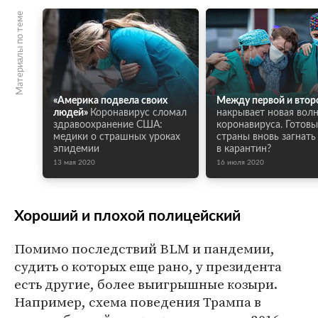
Материалы по теме
«Америка подвела своих
Между первой и втор
людей»
Коронавирус сломал
накрывает новая вол
здравоохранение США:
коронавируса. Готовы
медики о страшных уроках
страны вновь загнат
эпидемии
в карантин?
13 мая 2020
16 июля 2020
Хороший и плохой полицейский
Помимо последствий BLM и пандемии,
судить о которых еще рано, у президента
есть другие, более выигрышные козыри.
Например, схема поведения Трампа в