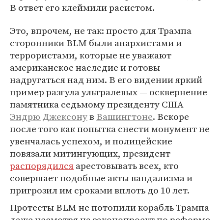
В ответ его клеймили расистом.
Это, впрочем, не так: просто для Трампа
сторонники BLM были анархистами и
террористами, которые не уважают
американское наследие и готовы
надругаться над ним. В его видении яркий
пример разгула ультралевых — осквернение
памятника седьмому президенту США
Эндрю Джексону
в
Вашингтоне
. Вскоре
после того как попытка снести монумент не
увенчалась успехом, и полицейские
повязали митингующих, президент
распорядился
арестовывать всех, кто
совершает подобные акты вандализма и
пригрозил им сроками вплоть до 10 лет.
Протесты BLM не потопили корабль Трампа
даже несмотря на законопроект по реформе