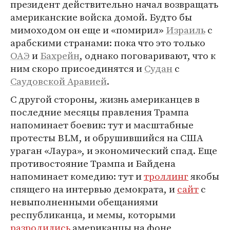
президент действительно начал возвращать
американские войска домой. Будто бы
мимоходом он еще и «помирил»
Израиль
с
арабскими странами: пока что это только
ОАЭ
и
Бахрейн
, однако поговаривают, что к
ним скоро присоединятся и
Судан
с
Саудовской Аравией
.
С другой стороны, жизнь американцев в
последние месяцы правления Трампа
напоминает боевик: тут и масштабные
протесты BLM, и обрушившийся на США
ураган «Лаура», и экономический спад. Еще
противостояние Трампа и Байдена
напоминает комедию: тут и
троллинг
якобы
спящего на интервью демократа, и
сайт
с
невыполненными обещаниями
республиканца, и мемы, которыми
разродились
американцы на фоне