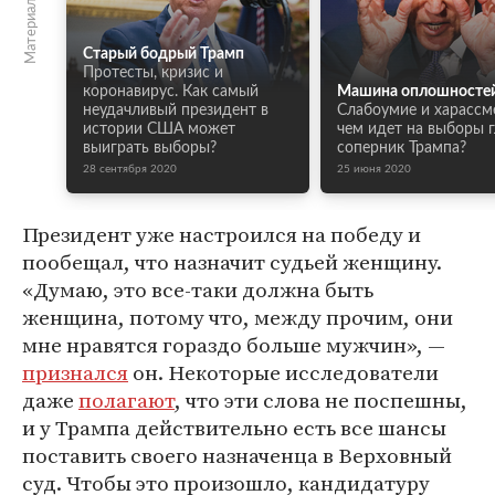
Старый бодрый Трамп
Протесты, кризис и
коронавирус. Как самый
Машина оплошносте
неудачливый президент в
Слабоумие и харассм
истории США может
чем идет на выборы 
выиграть выборы?
соперник Трампа?
28 сентября 2020
25 июня 2020
Президент уже настроился на победу и
пообещал, что назначит судьей женщину.
«Думаю, это все-таки должна быть
женщина, потому что, между прочим, они
мне нравятся гораздо больше мужчин», —
признался
он. Некоторые исследователи
даже
полагают
, что эти слова не поспешны,
и у Трампа действительно есть все шансы
поставить своего назначенца в Верховный
суд. Чтобы это произошло, кандидатуру