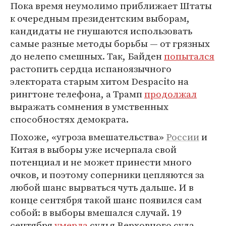
Пока время неумолимо приближает Штаты
к очередным президентским выборам,
кандидаты не гнушаются использовать
самые разные методы борьбы — от грязных
до нелепо смешных. Так, Байден
попытался
растопить сердца испаноязычного
электората старым хитом Despacito на
рингтоне телефона, а Трамп
продолжал
выражать сомнения в умственных
способностях демократа.
Похоже, «угроза вмешательства»
России
и
Китая в выборы уже исчерпала свой
потенциал и не может принести много
очков, и поэтому соперники цепляются за
любой шанс вырваться чуть дальше. И в
конце сентября такой шанс появился сам
собой: в выборы вмешался случай. 19
сентября
умерла
судья Верховного суда