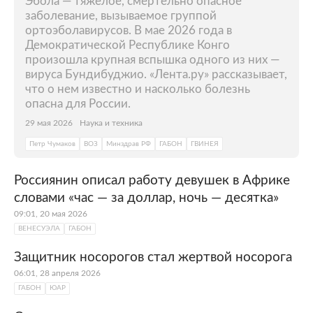
Эбола — тяжелое, смертельно опасное
заболевание, вызываемое группой
ортоэболавирусов. В мае 2026 года в
Демократической Республике Конго
произошла крупная вспышка одного из них —
вируса Бундибуджио. «Лента.ру» рассказывает,
что о нем известно и насколько болезнь
опасна для России.
29 мая 2026
Наука и техника
Петр Чумаков
ВОЗ
Минздрав РФ
ГАБОН
ГВИНЕЯ
Россиянин описал работу девушек в Африке
словами «час — за доллар, ночь — десятка»
09:01, 20 мая 2026
ВЕНЕСУЭЛА
ГАБОН
Защитник носорогов стал жертвой носорога
06:01, 28 апреля 2026
ГАБОН
ЮАР