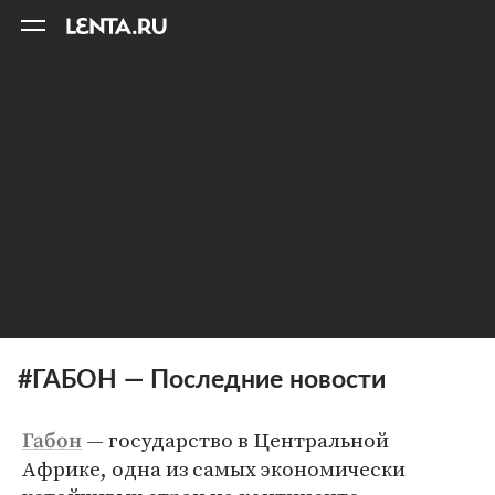
11
A
#ГАБОН — Последние новости
— государство в Центральной
Габон
Африке, одна из самых экономически