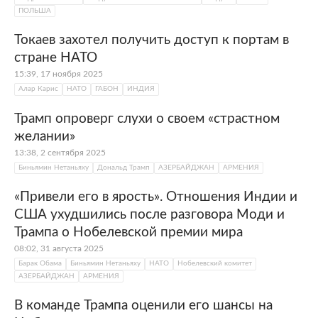
ПОЛЬША
Токаев захотел получить доступ к портам в
стране НАТО
15:39, 17 ноября 2025
Алар Карис
НАТО
ГАБОН
ИНДИЯ
Трамп опроверг слухи о своем «страстном
желании»
13:38, 2 сентября 2025
Биньямин Нетаньяху
Дональд Трамп
АЗЕРБАЙДЖАН
АРМЕНИЯ
«Привели его в ярость». Отношения Индии и
США ухудшились после разговора Моди и
Трампа о Нобелевской премии мира
08:02, 31 августа 2025
Барак Обама
Биньямин Нетаньяху
НАТО
Нобелевский комитет
АЗЕРБАЙДЖАН
АРМЕНИЯ
В команде Трампа оценили его шансы на