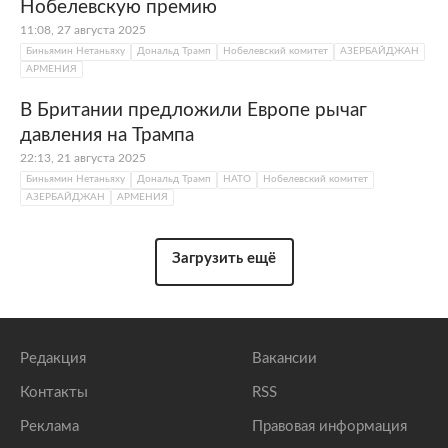
Нобелевскую премию
11:08, 27 августа 2025
Биньямин Нетаньяху
Дональд Трамп
Нобелевский комитет
АЗЕРБАЙДЖАН
АРМЕНИЯ
В Британии предложили Европе рычаг
давления на Трампа
22:13, 21 августа 2025
Биньямин Нетаньяху
Дональд Трамп
НАТО
Нобелевский комитет
АЗЕРБАЙДЖАН
АРМЕНИЯ
Загрузить ещё
Редакция
Вакансии
Контакты
RSS
Реклама
Правовая информация