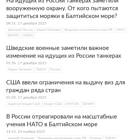
На идущих из России танкерах заметили
вооруженную охрану. От кого пытаются
защититься моряки в Балтийском море?
08:51, 17 декабря 2025
Дмитрий Песков
Марко Петкович
Воздушно-космические силы РФ
НАТО
БЕНИН
ГАБОН
Шведские военные заметили важное
изменение на идущих из России танкерах
01:56, 17 декабря 2025
Марко Петкович
ГАБОН
Россия
США ввели ограничения на выдачу виз для
граждан ряда стран
01:09, 17 декабря 2025
Администрация США
Госдеп США
АНГОЛА
БЕНИН
В России отреагировали на масштабные
учения НАТО в Балтийском море
14:12, 24 ноября 2025
Андрей Колесник
Воздушно-космические силы РФ
Госдума
ГАБОН