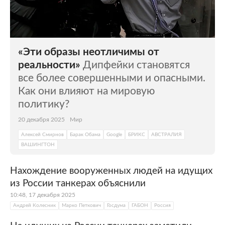
«Эти образы неотличимы от
реальности»
Дипфейки становятся
все более совершенными и опасными.
Как они влияют на мировую
политику?
20 декабря 2025
Мир
Алексей Смирнов
Барак Обама
Google
БРИКС
АВСТРАЛИЯ
ВАШИНГТОН
Нахождение вооруженных людей на идущих
из России танкерах объяснили
10:48, 17 декабря 2025
Андрей Колесник
Марко Петкович
Госдума
ГАБОН
Россия