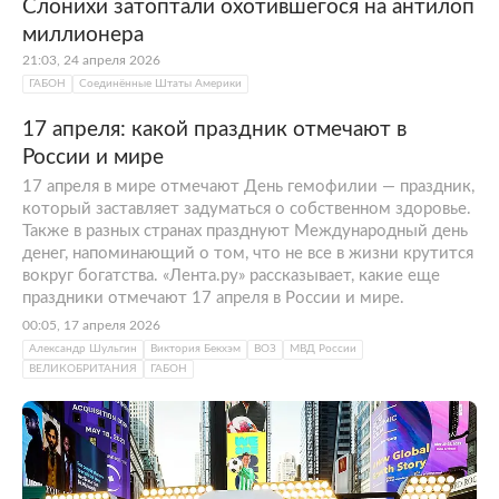
Слонихи затоптали охотившегося на антилоп
миллионера
21:03, 24 апреля 2026
ГАБОН
Соединённые Штаты Америки
17 апреля: какой праздник отмечают в
России и мире
17 апреля в мире отмечают День гемофилии — праздник,
который заставляет задуматься о собственном здоровье.
Также в разных странах празднуют Международный день
денег, напоминающий о том, что не все в жизни крутится
вокруг богатства. «Лента.ру» рассказывает, какие еще
праздники отмечают 17 апреля в России и мире.
00:05, 17 апреля 2026
Александр Шульгин
Виктория Бекхэм
ВОЗ
МВД России
ВЕЛИКОБРИТАНИЯ
ГАБОН