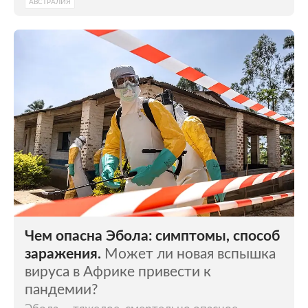
развивается туристический сектор, особое
АВСТРАЛИЯ
внимание уделяется нацпаркам и сафари.
Туристов также привлекают пляжи,
океанская рыбалка и водопады на реке
Огове.
Чем опасна Эбола: симптомы, способ
заражения.
Может ли новая вспышка
вируса в Африке привести к
пандемии?