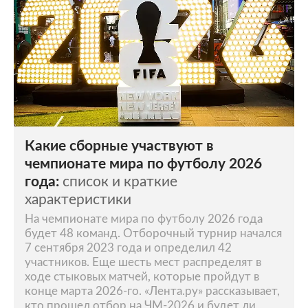
Какие сборные участвуют в
чемпионате мира по футболу 2026
года:
список и краткие
характеристики
На чемпионате мира по футболу 2026 года
будет 48 команд. Отборочный турнир начался
7 сентября 2023 года и определил 42
участников. Еще шесть мест распределят в
ходе стыковых матчей, которые пройдут в
конце марта 2026-го. «Лента.ру» рассказывает,
кто прошел отбор на ЧМ-2026 и будет ли