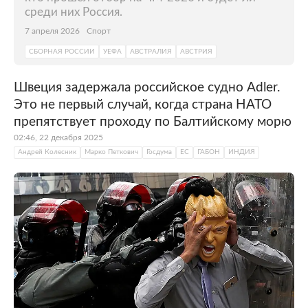
среди них Россия.
7 апреля 2026
Спорт
СБОРНАЯ РОССИИ
УЕФА
АВСТРАЛИЯ
АВСТРИЯ
Швеция задержала российское судно Adler.
Это не первый случай, когда страна НАТО
препятствует проходу по Балтийскому морю
02:46, 22 декабря 2025
Андрей Колесник
Марко Петкович
Госдума
ЕС
ГАБОН
ИНДИЯ