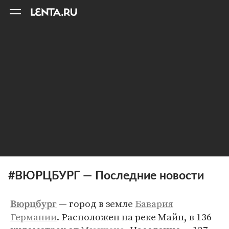
11
A
#ВЮРЦБУРГ — Последние новости
— город в земле
Бавария
Вюрцбург
Германии
. Расположен на реке Майн, в 136