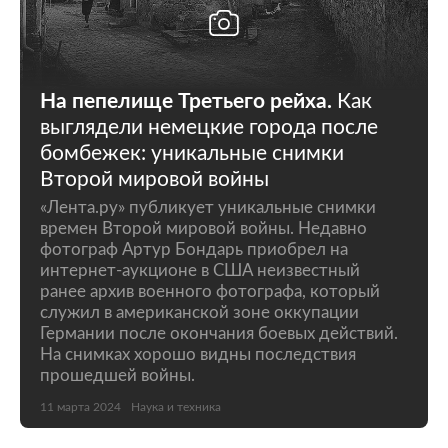
На пепелище Третьего рейха.
Как
выглядели немецкие города после
бомбежек: уникальные снимки
Второй мировой войны
«Лента.ру» публикует уникальные снимки
времен Второй мировой войны. Недавно
фотограф Артур Бондарь приобрел на
интернет-аукционе в США неизвестный
ранее архив военного фотографа, который
служил в американской зоне оккупации
Германии после окончания боевых действий.
На снимках хорошо видны последствия
прошедшей войны.
11 марта 2024
Наука и техника