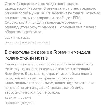
Стрельба произошла возле детского сада во
французском Марселе. В результате от огнестрельного
ранения погиб мужчина. Три человека получили ножевые
ранения и госпитализированы, сообщает BFM.
Смертельный инцидент произошел вечером в
одиннадцатом округе Марселя. Погибший был связан с
оборотом наркотиков.
21:05, 9 июля 2021
Business FM
ВЮРЦБУРГ
МАРСЕЛЬ
В смертельной резне в Германии увидели
исламистский мотив
Следствие не исключает возможного исламистского
мотива у недавнего нападения с ножом в немецком
Вюрцбурге. В деле заподозрили такое объяснение и
передали его на рассмотрение силовикам,
занимающимся терроризмом, пишет Tagesschau. Пока
неясно, был ли нападавший связан с какой-либо
террористической группировкой.
14:47, 29 июня 2021
ВЮРЦБУРГ
ДРЕЗДЕН