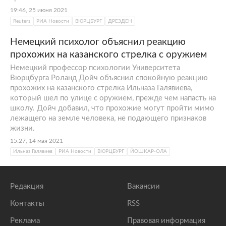
19:46, 25 июня 2021
Reuters
РИА Новости
ВЮРЦБУРГ
ДРЕЗДЕН
Немецкий психолог объяснил реакцию
прохожих на казанского стрелка с оружием
Немецкий профессор психологии Университета
Вюрцбурга Роланд Дойч объяснил спокойную реакцию
прохожих на казанского стрелка Ильназа Галявиева,
который шел по улице с оружием, прежде чем напасть на
школу. Дойч добавил, что прохожие могут пройти мимо
лежащего на земле человека, не подающего признаков
жизни.
15:27, 14 мая 2021
Ильназ Галявиев
РИА Новости
ВЮРЦБУРГ
ЙОШКАР-ОЛА
Редакция
Вакансии
Контакты
RSS
Реклама
Правовая информация