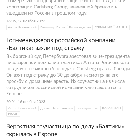
размере. Их заподозрили в защите интересов датской
корпорации Carlsberg Group, владевшей брендом и
ушедшей из России в прошлом году.
16:06, 16 ноября 2023
Антон Рогачевский
Владимир Путин
Росимущество
ГЕРМАНИЯ
ДАНИЯ
Топ-менеджеров российской компании
«Балтика» взяли под стражу
Выборгский суд Петербурга арестовал вице-президента
пивоваренной компании «Балтика» Антона Рогачевского
по делу о незаконной передаче Carlsberg прав на бренды.
Он взят под стражу до 30 декабря, несмотря на его
просьбу о домашнем аресте. Их соучастница из числа
сотрудников российской компании уже находится в
Европе.
20:01, 16 ноября 2023
Антон Рогачевский
Денис Шерстенников
Росимущество
КАЗАХСТАН
Россия
Вероятная соучастница по делу «Балтики»
скрылась в Европе