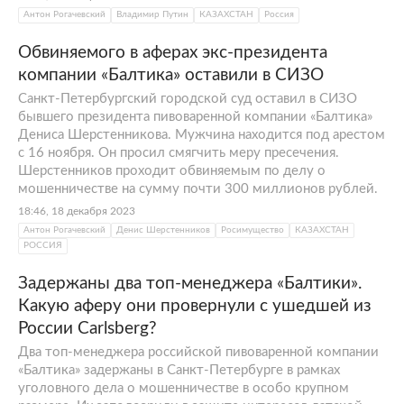
Антон Рогачевский
Владимир Путин
КАЗАХСТАН
Россия
Обвиняемого в аферах экс-президента
компании «Балтика» оставили в СИЗО
Санкт-Петербургский городской суд оставил в СИЗО
бывшего президента пивоваренной компании «Балтика»
Дениса Шерстенникова. Мужчина находится под арестом
с 16 ноября. Он просил смягчить меру пресечения.
Шерстенников проходит обвиняемым по делу о
мошенничестве на сумму почти 300 миллионов рублей.
18:46, 18 декабря 2023
Антон Рогачевский
Денис Шерстенников
Росимущество
КАЗАХСТАН
РОССИЯ
Задержаны два топ-менеджера «Балтики».
Какую аферу они провернули с ушедшей из
России Carlsberg?
Два топ-менеджера российской пивоваренной компании
«Балтика» задержаны в Санкт-Петербурге в рамках
уголовного дела о мошенничестве в особо крупном