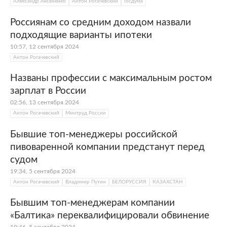
Александр Аксененко
Антон Рогачевский
Госдума
Россиянам со средним доходом назвали
подходящие варианты ипотеки
10:57, 12 сентября 2024
Антон Рогачевский
Названы профессии с максимальным ростом
зарплат в России
02:56, 13 сентября 2024
Антон Рогачевский
Минтруд России
Бывшие топ-менеджеры российской
пивоваренной компании предстанут перед
судом
19:34, 5 сентября 2024
Антон Рогачевский
Владимир Путин
БЕЛОРУССИЯ
КАЗАХСТАН
Бывшим топ-менеджерам компании
«Балтика» переквалифицировали обвинение