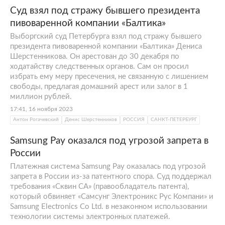
Суд взял под стражу бывшего президента
пивоваренной компании «Балтика»
Выборгский суд Петербурга взял под стражу бывшего
президента пивоваренной компании «Балтика» Дениса
Шерстенникова. Он арестован до 30 декабря по
ходатайству следственных органов. Сам он просил
избрать ему меру пресечения, не связанную с лишением
свободы, предлагая домашний арест или залог в 1
миллион рублей.
17:41, 16 ноября 2023
Антон Рогачевский
Денис Шерстенников
РОССИЯ
САНКТ-ПЕТЕРБУРГ
Samsung Pay оказался под угрозой запрета в
России
Платежная система Samsung Pay оказалась под угрозой
запрета в России из-за патентного спора. Суд поддержал
требования «Сквин СА» (правообладатель патента),
который обвиняет «Самсунг Электроникс Рус Компани» и
Samsung Electronics Co Ltd. в незаконном использовании
технологии системы электронных платежей.