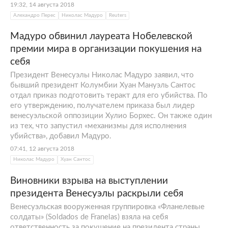
19:32, 14 августа 2018
Алехандро Перес
Николас Мадуро
Reuters
Мадуро обвинил лауреата Нобелевской
премии мира в организации покушения на
себя
Президент Венесуэлы Николас Мадуро заявил, что
бывший президент Колумбии Хуан Мануэль Сантос
отдал приказ подготовить теракт для его убийства. По
его утверждению, получателем приказа был лидер
венесуэльской оппозиции Хулио Борхес. Он также один
из тех, что запустил «механизмы для исполнения
убийства», добавил Мадуро.
07:41, 12 августа 2018
Николас Мадуро
Хуан Сантос
Виновники взрыва на выступлении
президента Венесуэлы раскрыли себя
Венесуэльская вооруженная группировка «Фланелевые
солдаты» (Soldados de Franelas) взяла на себя
ответственность за покушение на президента страны