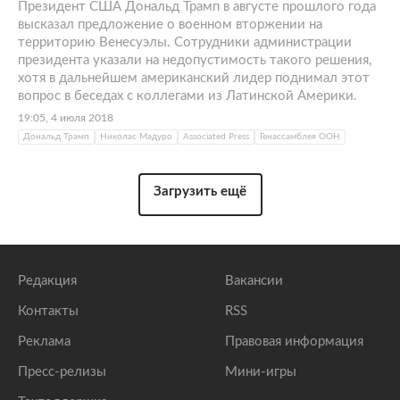
Президент США Дональд Трамп в августе прошлого года
высказал предложение о военном вторжении на
территорию Венесуэлы. Сотрудники администрации
президента указали на недопустимость такого решения,
хотя в дальнейшем американский лидер поднимал этот
вопрос в беседах с коллегами из Латинской Америки.
19:05, 4 июля 2018
Дональд Трамп
Николас Мадуро
Associated Press
Генассамблея ООН
Загрузить ещё
Редакция
Вакансии
Контакты
RSS
Реклама
Правовая информация
Пресс-релизы
Мини-игры