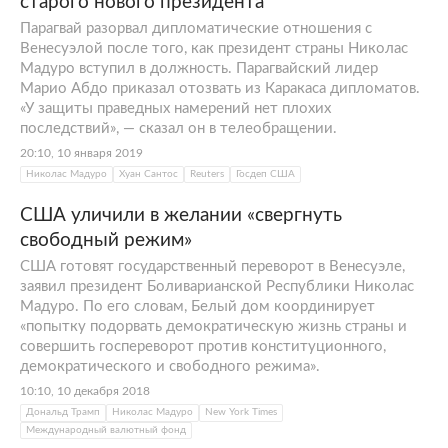
старого нового президента
Парагвай разорвал дипломатические отношения с
Венесуэлой после того, как президент страны Николас
Мадуро вступил в должность. Парагвайский лидер
Марио Абдо приказал отозвать из Каракаса дипломатов.
«У защиты праведных намерений нет плохих
последствий», — сказал он в телеобращении.
20:10, 10 января 2019
Николас Мадуро
Хуан Сантос
Reuters
Госдеп США
США уличили в желании «свергнуть
свободный режим»
США готовят государственный переворот в Венесуэле,
заявил президент Боливарианской Республики Николас
Мадуро. По его словам, Белый дом координирует
«попытку подорвать демократическую жизнь страны и
совершить госпереворот против конституционного,
демократического и свободного режима».
10:10, 10 декабря 2018
Дональд Трамп
Николас Мадуро
New York Times
Международный валютный фонд