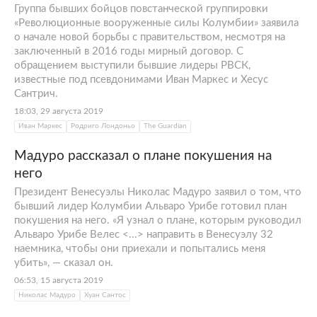
Группа бывших бойцов повстанческой группировки
«Революционные вооруженные силы Колумбии» заявила
о начале новой борьбы с правительством, несмотря на
заключенный в 2016 годы мирный договор. С
обращением выступили бывшие лидеры РВСК,
известные под псевдонимами Иван Маркес и Хесус
Сантрич.
18:03, 29 августа 2019
Иван Маркес
Родриго Лондоньо
The Guardian
Мадуро рассказал о плане покушения на
него
Президент Венесуэлы Николас Мадуро заявил о том, что
бывший лидер Колумбии Альваро Урибе готовил план
покушения на него. «Я узнал о плане, которым руководил
Альваро Урибе Велес <...> направить в Венесуэлу 32
наемника, чтобы они приехали и попытались меня
убить», — сказал он.
06:53, 15 августа 2019
Николас Мадуро
Хуан Сантос