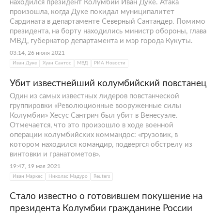
находился президент Колумбии Иван Дуке. Атака
произошла, когда Дуке покидал муниципалитет
Сардината в департаменте Северный Сантандер. Помимо
президента, на борту находились министр обороны, глава
МВД, губернатор департамента и мэр города Кукуты.
03:14, 26 июня 2021
Иван Дуке
Хуан Сантос
МВД
РИА Новости
Убит известнейший колумбийский повстанец
Один из самых известных лидеров повстанческой
группировки «Революционные вооруженные силы
Колумбии» Хесус Сантрич был убит в Венесуэле.
Отмечается, что это произошло в ходе военной
операции колумбийских коммандос: «грузовик, в
котором находился командир, подвергся обстрелу из
винтовки и гранатометов».
19:47, 19 мая 2021
Иван Маркес
Николас Мадуро
Reuters
Стало известно о готовившем покушение на
президента Колумбии гражданине России