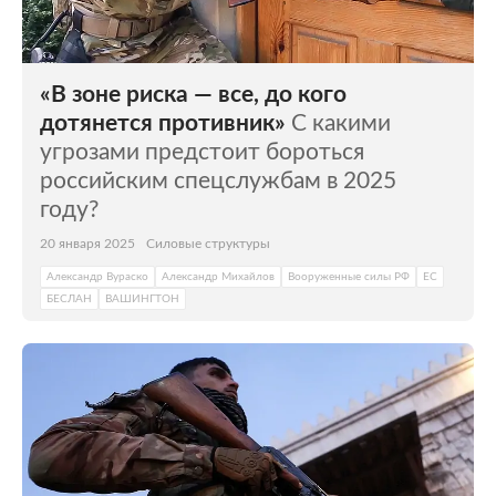
«В зоне риска — все, до кого
дотянется противник»
С какими
угрозами предстоит бороться
российским спецслужбам в 2025
году?
20 января 2025
Силовые структуры
Александр Вураско
Александр Михайлов
Вооруженные силы РФ
ЕС
БЕСЛАН
ВАШИНГТОН