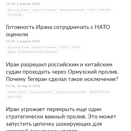
19:14, 2 апреля 2026
Дональд Трамп
Кирилл Семенов
Валдайский клуб
НАТО
АНКАРА
ИЗРАИЛЬ
Готовность Ирана сотрудничать с НАТО
оценили
19:29, 2 апреля 2026
Дональд Трамп
Кирилл Семенов
НАТО
ИРАН
ИРАН, ИСЛАМСКАЯ РЕСПУБЛИКА
Иран разрешил российским и китайским
судам проходить через Ормузский пролив.
Почему Тегеран сделал такое исключение?
03:56, 26 марта 2026
Аббас Аракчи
Дональд Трамп
Администрация США
ВАШИНГТОН
ВЬЕТНАМ
Иран угрожает перекрыть еще один
стратегически важный пролив. Это может
запустить цепочку шокирующих для