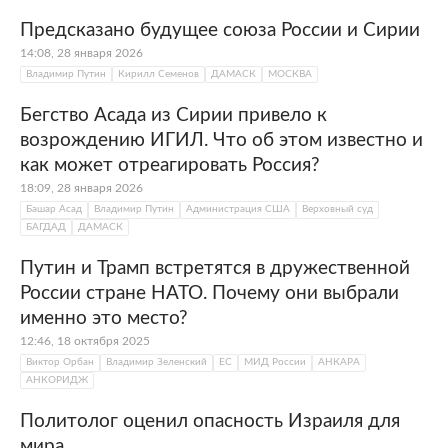
Предсказано будущее союза России и Сирии
14:08, 28 января 2026
Владимир Путин
Кирилл Семенов
ДАМАСК
МОСКВА
Бегство Асада из Сирии привело к
возрождению ИГИЛ. Что об этом известно и
как может отреагировать Россия?
18:09, 28 января 2026
Башар Асад
Владимир Путин
Администрация США
Верховный суд
БАГДАД
ДАМАСК
Путин и Трамп встретятся в дружественной
России стране НАТО. Почему они выбрали
именно это место?
12:46, 18 октября 2025
Виктор Орбан
Владимир Зеленский
ЕС
МИД России
АНКАРА
АНКОРИДЖ
Политолог оценил опасность Израиля для
мира