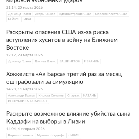
мировой экономики ударов
21:14, 25 марта 2026
Дональд Трамп
Игорь Юшков
Администрация США
Морская пехота США
БЕЙРУТ
ИРАН
Раскрыты опасения США из-за риска
вступления хуситов в войну на Ближнем
Востоке
12:12, 23 марта 2026
Дональд Трамп
Дэниел Дэвис
ВАШИНГТОН
ИЗРАИЛЬ
Хоккеиста «Ак Барса» третий раз за месяц
оштрафовали за симуляцию
14:28, 11 марта 2026
Александр Беляев
Кирилл Семенов
Спартак
КАЗАНЬ
РЕСПУБЛИКА ТАТАРСТАН
Раскрыто возможное влияние убийства сына
Каддафи на выборы в Ливии
14:04, 4 февраля 2026
Кирилл Семенов
Муаммар Каддафи
ЛИВИЯ