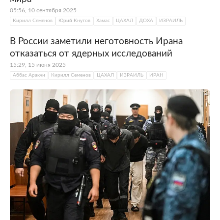
05:56, 10 сентября 2025
Кирилл Семенов
Юрий Кнутов
Хамас
ЦАХАЛ
ДОХА
ИЗРАИЛЬ
В России заметили неготовность Ирана
отказаться от ядерных исследований
15:29, 15 июня 2025
Аббас Аракчи
Кирилл Семенов
ЦАХАЛ
ИЗРАИЛЬ
ИРАН