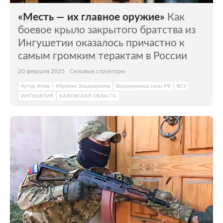
«Месть — их главное оружие»
Как
боевое крыло закрытого братства из
Ингушетии оказалось причастно к
самым громким терактам в России
20 февраля 2025
Силовые структуры
Артур Атаев
Ибрагим Эльджаркиев
Вооруженные силы РФ
ВСУ
ИНГУШЕТИЯ
КАЛУЖСКАЯ ОБЛАСТЬ