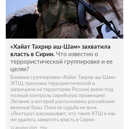
«Хайат Тахрир аш-Шам» захватила
власть в Сирии.
Что известно о
террористической группировке и ее
целях?
Боевики группировки «Хайат Тахрир аш-Шам»
(ХТШ, признана террористической и
запрещена на территории России) взяли под
полный контроль сирийскую провинцию
Латакия, в которой расположены российские
военные базы. Пока их судьба не ясна.
«Лента.ру» рассказывает, кто такие ХТШ и как
им удалось захватить власть в Сирии.
12 декабря 2024
Мир