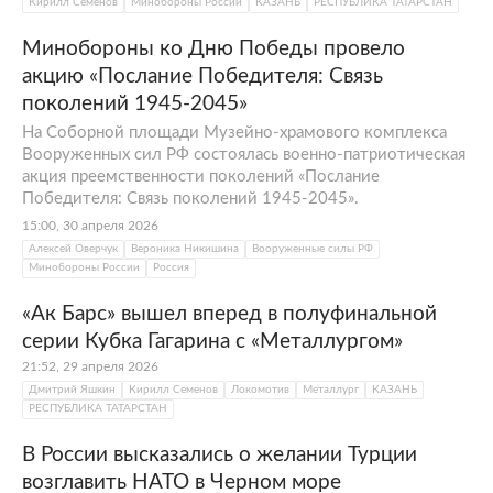
Кирилл Семенов
Минобороны России
КАЗАНЬ
РЕСПУБЛИКА ТАТАРСТАН
Минобороны ко Дню Победы провело
акцию «Послание Победителя: Связь
поколений 1945-2045»
На Соборной площади Музейно-храмового комплекса
Вооруженных сил РФ состоялась военно-патриотическая
акция преемственности поколений «Послание
Победителя: Связь поколений 1945-2045».
15:00, 30 апреля 2026
Алексей Оверчук
Вероника Никишина
Вооруженные силы РФ
Минобороны России
Россия
«Ак Барс» вышел вперед в полуфинальной
серии Кубка Гагарина с «Металлургом»
21:52, 29 апреля 2026
Дмитрий Яшкин
Кирилл Семенов
Локомотив
Металлург
КАЗАНЬ
РЕСПУБЛИКА ТАТАРСТАН
В России высказались о желании Турции
возглавить НАТО в Черном море