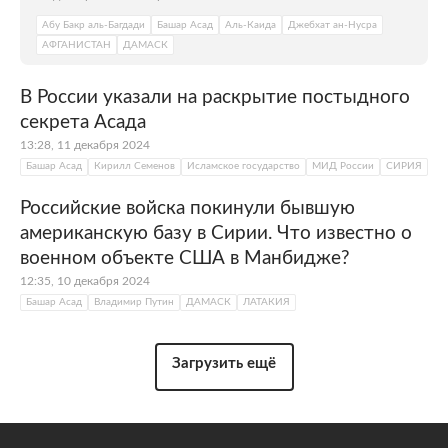
Абу Бакр аль-Багдади
Башар Асад
Аль-Каида
Джебхат ан-Нусра
АФГАНИСТАН
ДАМАСК
В России указали на раскрытие постыдного
секрета Асада
13:28, 11 декабря 2024
Башар Асад
Кирилл Семенов
Исламское государство
МИД России
СИРИЯ
Российские войска покинули бывшую
американскую базу в Сирии. Что известно о
военном объекте США в Манбидже?
12:35, 10 декабря 2024
Башар Асад
Владимир Путин
ДАМАСК
ЛАТАКИЯ
Загрузить ещё