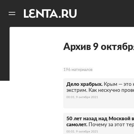
11
A
Архив 9 октябр
196 материалов
Дело храбрых.
Крым — это 
экстрим. Как нескучно пров
00:01, 9 октября 2021
50 лет назад над Москвой 
самолет.
Почему за этот те
00:01, 9 октября 2021