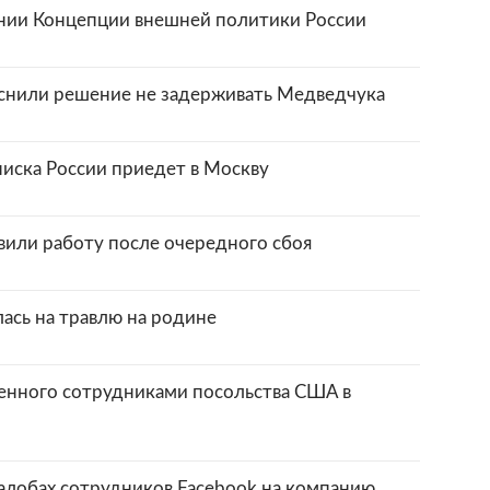
ении Концепции внешней политики России
снили решение не задерживать Медведчука
иска России приедет в Москву
овили работу после очередного сбоя
ась на травлю на родине
енного сотрудниками посольства США в
жалобах сотрудников Facebook на компанию