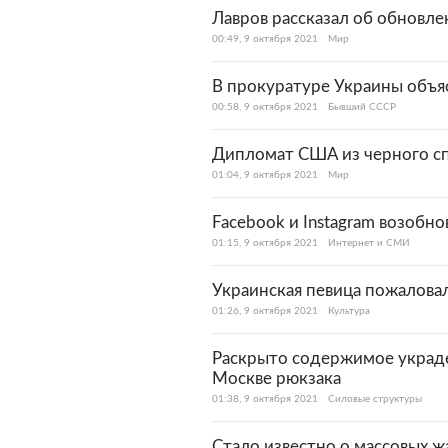
Лавров рассказал об обновл
00:49, 9 октября 2021
Мир
В прокуратуре Украины объя
00:58, 9 октября 2021
Бывший СССР
Дипломат США из черного сп
01:04, 9 октября 2021
Мир
Facebook и Instagram возобн
01:15, 9 октября 2021
Интернет и СМИ
Украинская певица пожаловал
01:26, 9 октября 2021
Культура
Раскрыто содержимое украд
Москве рюкзака
01:38, 9 октября 2021
Силовые структуры
Стало известно о массовых 