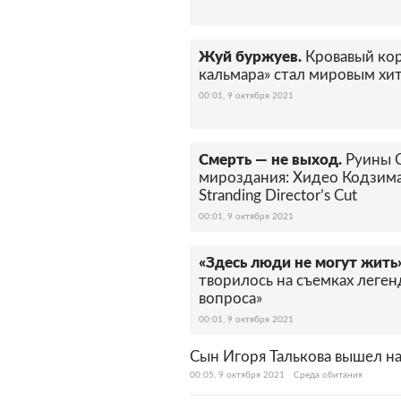
Жуй буржуев.
Кровавый кор
кальмара» стал мировым хито
00:01, 9 октября 2021
Смерть — не выход.
Руины 
мироздания: Хидео Кодзима
Stranding Director’s Cut
00:01, 9 октября 2021
«Здесь люди не могут жить
творилось на съемках леге
вопроса»
00:01, 9 октября 2021
Сын Игоря Талькова вышел н
00:05, 9 октября 2021
Среда обитания