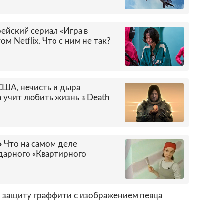
ейский сериал «Игра в
м Netflix. Что с ним не так?
США, нечисть и дыра
 учит любить жизнь в Death
»
Что на самом деле
ндарного «Квартирного
а защиту граффити с изображением певца