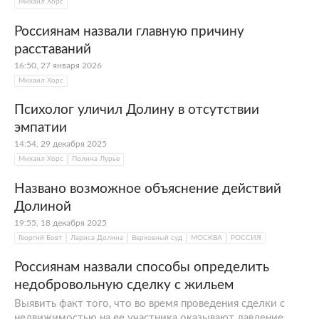
Михаил Хорс
Россиянам назвали главную причину
расставаний
16:50, 27 января 2026
Михаил Хорс
Психолог уличил Долину в отсутствии
эмпатии
14:54, 29 декабря 2025
Михаил Хорс
Полина Лурье
Названо возможное объяснение действий
Долиной
19:55, 18 декабря 2025
Георгий Бовт
Лариса Долина
Верховный суд
МОСКВА
РОССИЯ
Россиянам назвали способы определить
недобровольную сделку с жильем
Выявить факт того, что во время проведения сделки с
недвижимостью на ее участника оказывают давление,