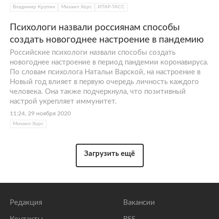
Владимир Крупин
Михаил Хорс
ИТАР-ТАСС
Психологи назвали россиянам способы
создать новогоднее настроение в пандемию
Российские психологи назвали способы создать
новогоднее настроение в период пандемии коронавируса.
По словам психолога Натальи Варской, на настроение в
Новый год влияет в первую очередь личность каждого
человека. Она также подчеркнула, что позитивный
настрой укрепляет иммунитет.
11:24, 29 ноября 2020
Михаил Хорс
Загрузить ещё
Редакция
Вакансии