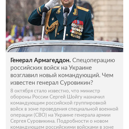
Генерал Армагеддон.
Спецоперацию
российских войск на Украине
возглавил новый командующий. Чем
известен генерал Суровикин?
8 октября стало известно, что министр
обороны России Сергей Шойгу назначил
командующим российской группировкой
войск в зоне проведения специальной военной
операции (СВО) на Украине генерала армии
Сергея Суровикина. Подробности о новом
командующем российскими войсками в зоне