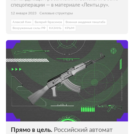
спецоперации — в материале «Ленты.ру».
12 января 2023
Силовые структуры
Алексей Ким
Валерий Герасимов
Военная академия генштаба
Вооруженные силы РФ
КАЗАНЬ
КРЫМ
Прямо в цель.
Российский автомат