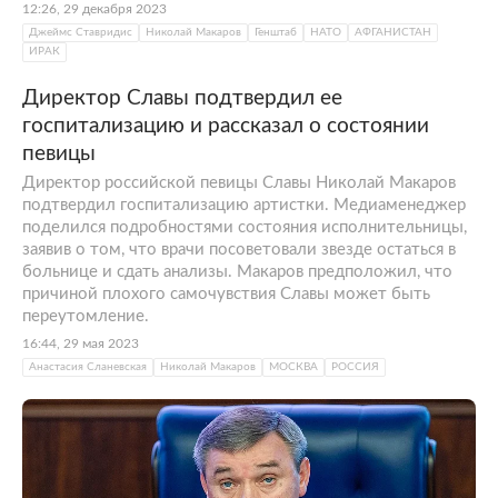
12:26, 29 декабря 2023
Джеймс Ставридис
Николай Макаров
Генштаб
НАТО
АФГАНИСТАН
ИРАК
Директор Славы подтвердил ее
госпитализацию и рассказал о состоянии
певицы
Директор российской певицы Славы Николай Макаров
подтвердил госпитализацию артистки. Медиаменеджер
поделился подробностями состояния исполнительницы,
заявив о том, что врачи посоветовали звезде остаться в
больнице и сдать анализы. Макаров предположил, что
причиной плохого самочувствия Славы может быть
переутомление.
16:44, 29 мая 2023
Анастасия Сланевская
Николай Макаров
МОСКВА
РОССИЯ