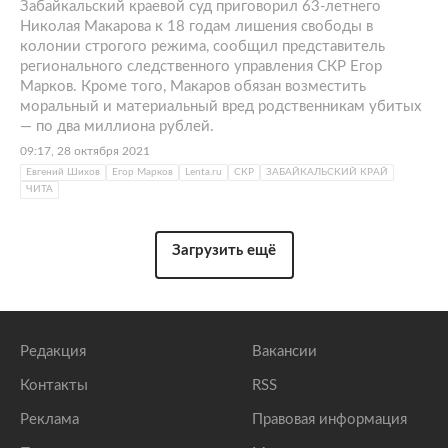
Забайкальский краевой суд приговорил 63-летнего
Николая Макарова к 18 годам лишения свободы в
колонии строгого режима, сообщил представитель
регионального следственного управления СКР Егор
Марков. Кроме того, Макаров обязан возместить
моральный и материальный вред родственникам убитых
— по два миллиона рублей.
09:17, 28 октября 2021
Евгений Шихов
Егор Марков
Lenta.ru
СКР
ЗАБАЙКАЛЬСКИЙ КРАЙ
ЧИТА
Загрузить ещё
Редакция
Вакансии
Контакты
RSS
Реклама
Правовая информация