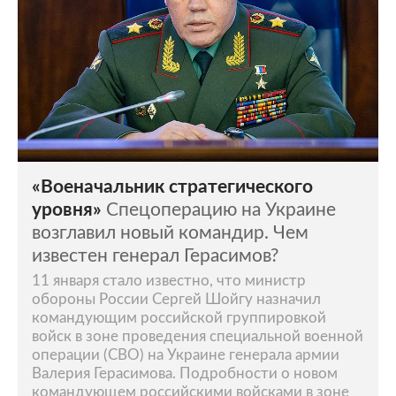
«Военачальник стратегического
уровня»
Спецоперацию на Украине
возглавил новый командир. Чем
известен генерал Герасимов?
11 января стало известно, что министр
обороны России Сергей Шойгу назначил
командующим российской группировкой
войск в зоне проведения специальной военной
операции (СВО) на Украине генерала армии
Валерия Герасимова. Подробности о новом
командующем российскими войсками в зоне