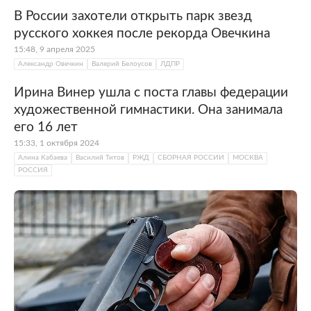
В России захотели открыть парк звезд
русского хоккея после рекорда Овечкина
15:48, 9 апреля 2025
Александр Овечкин
Валерий Белоусов
ЛДПР
Ирина Винер ушла с поста главы федерации
художественной гимнастики. Она занимала
его 16 лет
15:33, 1 октября 2024
Алина Кабаева
Василий Титов
РЖД
СБОРНАЯ РОССИИ
МОСКВА
РОССИЯ