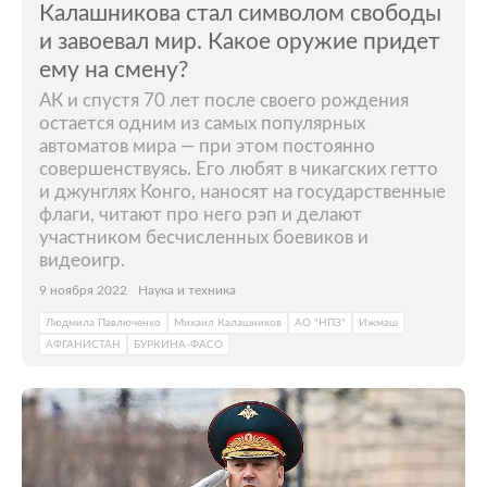
Калашникова стал символом свободы
и завоевал мир. Какое оружие придет
ему на смену?
АК и спустя 70 лет после своего рождения
остается одним из самых популярных
автоматов мира — при этом постоянно
совершенствуясь. Его любят в чикагских гетто
и джунглях Конго, наносят на государственные
флаги, читают про него рэп и делают
участником бесчисленных боевиков и
видеоигр.
9 ноября 2022
Наука и техника
Людмила Павлюченко
Михаил Калашников
АО "НПЗ"
Ижмаш
АФГАНИСТАН
БУРКИНА-ФАСО