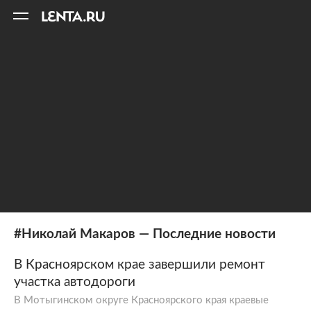
11
A
#Николай Макаров — Последние новости
В Красноярском крае завершили ремонт
участка автодороги
В Мотыгинском округе Красноярского края краевые