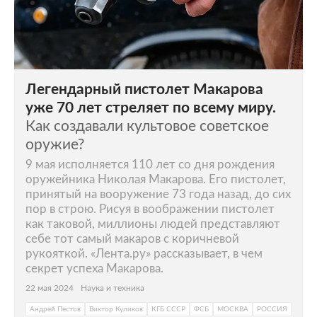
Легендарный пистолет Макарова
уже 70 лет стреляет по всему миру.
Как создавали культовое советское
оружие?
9 мая исполняется 110 лет со дня рождения
оружейника Николая Макарова. Его пистолет,
принятый на вооружение 73 года назад, до сих
пор в строю. Рисуя в воображении пистолет
как таковой, миллионы людей представляют
себе тот самый макаров с коричневой
рукояткой. «Лента.ру» рассказывает, в чем
секрет успеха Макарова.
22 мая 2024
Наука и техника
Андрей Пестов
Виктор Куликов
КГБ СССР
ФСБ
МОСКВА
РОССИЯ