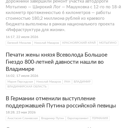
дорожники завершили ремонт участка автодороги
Мотыгино — Широкий Лог — Машуковка с 12-го по 18-й
километр протяженностью 6 километров — работы
стоимостью 180,2 миллиона рублей из краевого
бюджета выполнены в рамках национального проекта
«Инфраструктура для жизни».
16:17, 22 июля 2026
Евгений Михалев
Николай Макаров
КРАСНОЯРСКИЙ КРАЙ
МОТЫГИНО
Печати жены князя Всеволода Большое
Гнездо 800-летней давности нашли во
Владимире
16:02, 17 июля 2026
Мария Персидская
Николай Макаров
РАН
ВЛАДИМИР
ВЛАДИМИРСКАЯ ОБЛАСТЬ
В Германии отменили выступление
поддержавшей Путина российской певицы
18:28, 23 мая 2026
Анастасия Сланевская
Владимир Путин
Европарламент
ГЕРМАНИЯ