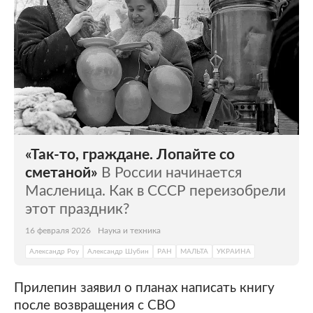
«Так-то, граждане. Лопайте со
сметаной»
В России начинается
Масленица. Как в СССР переизобрели
этот праздник?
16 февраля 2026
Наука и техника
Александр Роу
Александр Шубин
РАН
МАЛЬТА
УКРАИНА
Прилепин заявил о планах написать книгу
после возвращения с СВО