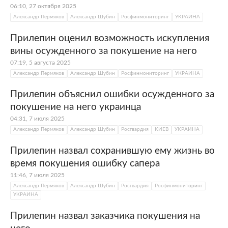
06:10, 27 октября 2025
Александр Пермяков
Александр Шубин
Росфинмониторинг
УКРАИНА
Прилепин оценил возможность искупления
вины осужденного за покушение на него
07:19, 5 августа 2025
Александр Пермяков
Александр Шубин
Росфинмониторинг
УКРАИНА
Прилепин объяснил ошибки осужденного за
покушение на него украинца
04:31, 7 июля 2025
Александр Пермяков
Александр Шубин
Росгвардия
КИЕВ
УКРАИНА
Прилепин назвал сохранившую ему жизнь во
время покушения ошибку сапера
11:46, 7 июля 2025
Александр Пермяков
Александр Шубин
Росгвардия
Росфинмониторинг
УКРАИНА
Прилепин назвал заказчика покушения на