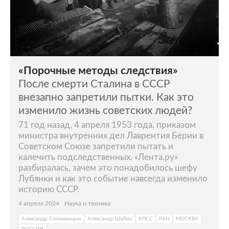
«Порочные методы следствия»
После смерти Сталина в СССР
внезапно запретили пытки. Как это
изменило жизнь советских людей?
71 год назад, 4 апреля 1953 года, приказом
министра внутренних дел Лаврентия Берии в
Советском Союзе запретили пытать и
калечить подследственных. «Лента.ру»
разбиралась, зачем это понадобилось шефу
Лубянки и как это событие навсегда изменило
историю СССР.
4 апреля 2024
Наука и техника
Александр Солженицын
Александр Шубин
КПСС
РАН
МОСКВА
РОССИЯ