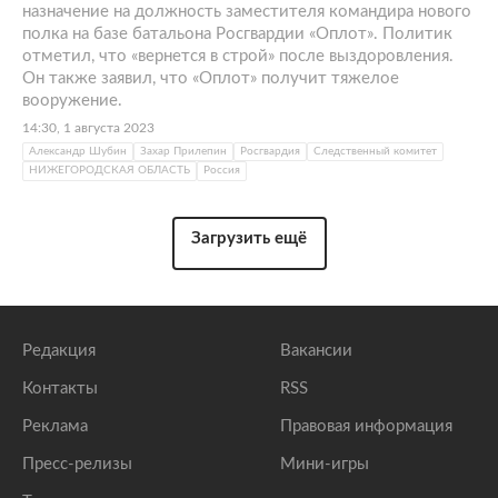
назначение на должность заместителя командира нового
полка на базе батальона Росгвардии «Оплот». Политик
отметил, что «вернется в строй» после выздоровления.
Он также заявил, что «Оплот» получит тяжелое
вооружение.
14:30, 1 августа 2023
Александр Шубин
Захар Прилепин
Росгвардия
Следственный комитет
НИЖЕГОРОДСКАЯ ОБЛАСТЬ
Россия
Загрузить ещё
Редакция
Вакансии
Контакты
RSS
Реклама
Правовая информация
Пресс-релизы
Мини-игры