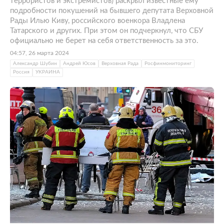
террористов и экстремистов) раскрыл известные ему
подробности покушений на бывшего депутата Верховной
Рады Илью Киву, российского военкора Владлена
Татарского и других. При этом он подчеркнул, что СБУ
официально не берет на себя ответственность за это.
04:57, 26 марта 2024
Александр Шубин
Андрей Юсов
Верховная Рада
Росфинмониторинг
Россия
УКРАИНА