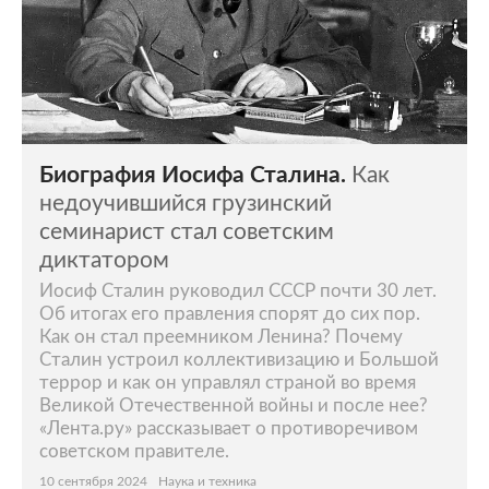
Биография Иосифа Сталина.
Как
недоучившийся грузинский
семинарист стал советским
диктатором
Иосиф Сталин руководил СССР почти 30 лет.
Об итогах его правления спорят до сих пор.
Как он стал преемником Ленина? Почему
Сталин устроил коллективизацию и Большой
террор и как он управлял страной во время
Великой Отечественной войны и после нее?
«Лента.ру» рассказывает о противоречивом
советском правителе.
10 сентября 2024
Наука и техника