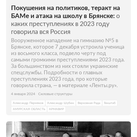
Покушения на политиков, теракт на
БАМе и атака на школу в Брянске:
о
каких преступлениях в 2023 году
говорила вся Россия
Вооруженное нападение на гимназию №5 в
Брянске, которое 7 декабря устроила ученица
из восьмого класса, подвело черту под
самыми громкими преступлениями 2023 года.
За большинством из них стояли украинские
спецслужбы. Подробности о главных
преступлениях 2023 года, про которые
говорила страна, — в материале «Ленты.ру».
4 января 2024
Силовые структуры
Александр Пермяков
Александр Шубин
Верховная Рада
Генштаб
АМУРСКАЯ ОБЛАСТЬ
АРМАВИР