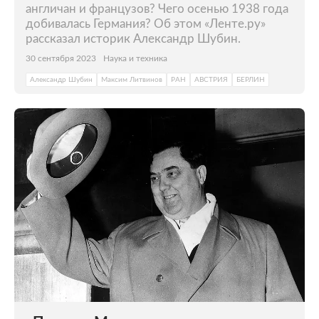
англичан и французов? Чего осенью 1938 года
добивалась Германия? Об этом «Ленте.ру»
рассказал историк Александр Шубин.
30 сентября 2023
Наука и техника
Александр Шубин
Максим Литвинов
РАН
АВСТРИЯ
БЕРЛИН