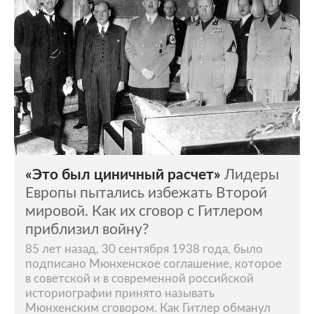
«Это был циничный расчет»
Лидеры
Европы пытались избежать Второй
мировой. Как их сговор с Гитлером
приблизил войну?
85 лет назад, 30 сентября 1938 года, было
подписано Мюнхенское соглашение, которое
в советской и в современной российской
историографии принято называть
Мюнхенским сговором. Как Гитлер обманул