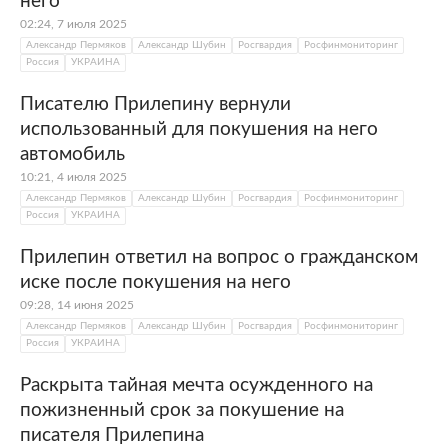
него
02:24, 7 июля 2025
Александр Пермяков
Александр Шубин
Росгвардия
Росфинмониторинг
Россия
УКРАИНА
Писателю Прилепину вернули
использованный для покушения на него
автомобиль
10:21, 4 июля 2025
Александр Пермяков
Александр Шубин
Росгвардия
Росфинмониторинг
Россия
УКРАИНА
Прилепин ответил на вопрос о гражданском
иске после покушения на него
09:28, 14 июня 2025
Александр Пермяков
Александр Шубин
Росгвардия
Росфинмониторинг
Россия
УКРАИНА
Раскрыта тайная мечта осужденного на
пожизненный срок за покушение на
писателя Прилепина