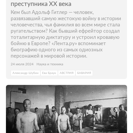
преступника XX века
Кем был Адольф Гитлер — человек,
развязавший самую жестокую войну в истории
человечества, чья фамилия во всем мире стала
ругательством? Как бывший ефрейтор создал
тоталитарную диктатуру и устроил кровавую
бойню в Европе? «Лента.ру» вспоминает
биографию одного из самых одиозных
персонажей в мировой истории.
24 июля 2024
Наука и техника
Александр Шубин
Ева Браун
АВСТРИЯ
БАВАРИЯ