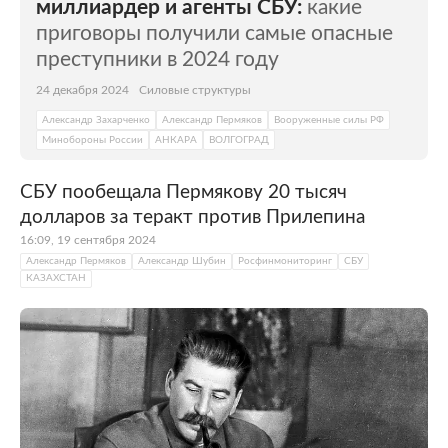
миллиардер и агенты СБУ:
какие
приговоры получили самые опасные
преступники в 2024 году
24 декабря 2024
Силовые структуры
Александр Захарченко
Александр Пермяков
Вооруженные силы РФ
Минобороны России
АНКАРА
ВОЛГОГРАД
СБУ пообещала Пермякову 20 тысяч
долларов за теракт против Прилепина
16:09, 19 сентября 2024
Александр Пермяков
Александр Шубин
Росфинмониторинг
СБУ
КАЗАХСТАН