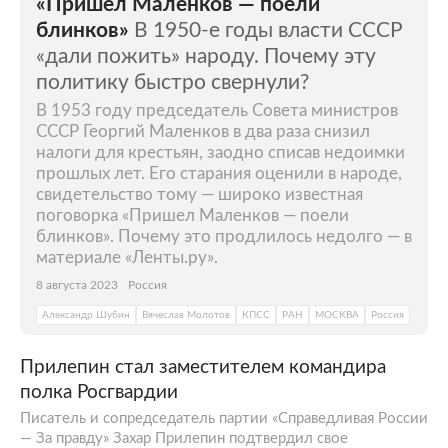
«Пришел Маленков — поели
блинков»
В 1950-е годы власти СССР
«дали пожить» народу. Почему эту
политику быстро свернули?
В 1953 году председатель Совета министров
СССР Георгий Маленков в два раза снизил
налоги для крестьян, заодно списав недоимки
прошлых лет. Его старания оценили в народе,
свидетельство тому — широко известная
поговорка «Пришел Маленков — поели
блинков». Почему это продлилось недолго — в
материале «Ленты.ру».
8 августа 2023
Россия
Александр Шубин
Вячеслав Молотов
КПСС
РАН
МОСКВА
Россия
Прилепин стал заместителем командира
полка Росгвардии
Писатель и сопредседатель партии «Справедливая России
— За правду» Захар Прилепин подтвердил свое