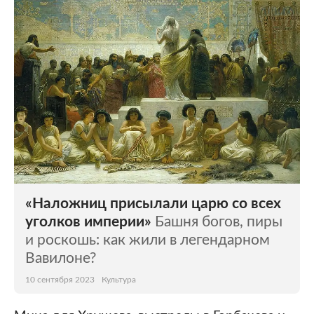
Мир
Бывший СССР
Экономика
Силовые структуры
Наука и техника
Спорт
Культура
Интернет и СМИ
Ценности
Путешествия
Из жизни
Среда обитания
«Наложниц присылали царю со всех
Забота о себе
Авто
уголков империи»
Башня богов, пиры
и роскошь: как жили в легендарном
Вавилоне?
10 сентября 2023
Культура