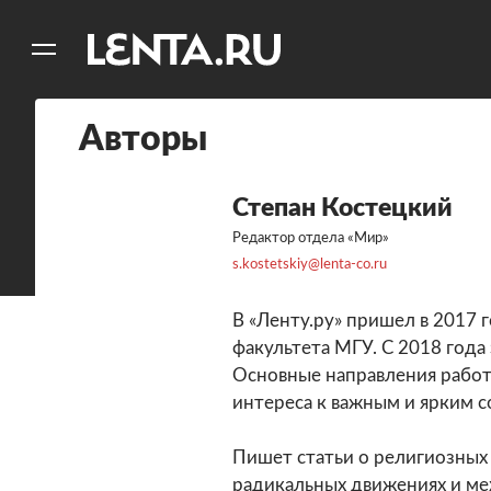
11
A
Авторы
Степан Костецкий
Редактор отдела «Мир»
s.kostetskiy@lenta-co.ru
В «Ленту.ру» пришел в 2017 
факультета МГУ. С 2018 год
Основные направления работ
интереса к важным и ярким с
Пишет статьи о религиозных 
радикальных движениях и ме