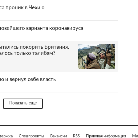
а проник в Чехию
новейшего варианта коронавируса
ытались покорить Британия,
алось только талибам?
 и вернул себе власть
Показать еще
держка
Спецпроекты
Вакансии
RSS
Правовая информация
Ми