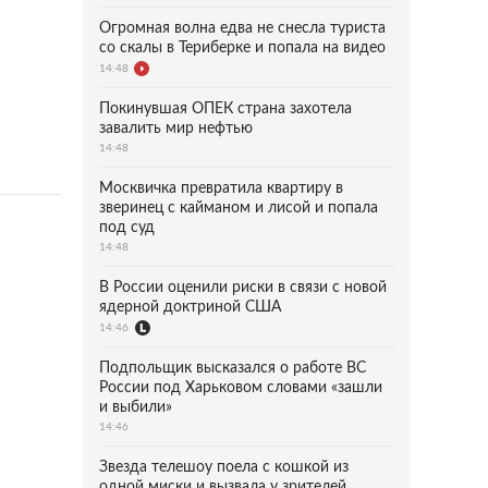
Огромная волна едва не снесла туриста
со скалы в Териберке и попала на видео
14:48
Покинувшая ОПЕК страна захотела
завалить мир нефтью
14:48
Москвичка превратила квартиру в
зверинец с кайманом и лисой и попала
под суд
14:48
В России оценили риски в связи с новой
ядерной доктриной США
14:46
Подпольщик высказался о работе ВС
России под Харьковом словами «зашли
и выбили»
14:46
Звезда телешоу поела с кошкой из
одной миски и вызвала у зрителей