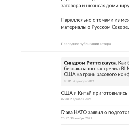
заговора и нюансах доминир
Параллельно с темами из ме
материалы о Русском Севере.
Последние публикации автора
Синдром Риттенхауса.
Как 
безнаказанно застрелил BL
США на грань расового кон
00:01, 4 декабря 2021
США и Китай приготовились 
09:30, 2 декабря 2021
Глава НАТО заявил о подгото
20:57, 30 ноября 2021