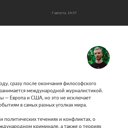
7 августа, 14:57
году, сразу после окончания философского
а занимается международной журналистикой.
ы — Европа и США, но это не исключает
обытиям в самых разных уголках мира.
и политических течениях и конфликтах, о
ждународном криминале, а также о теориях