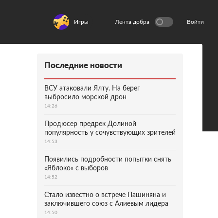
Игры
Лента добра
Войти
Последние новости
ВСУ атаковали Ялту. На берег
выбросило морской дрон
14:26
Продюсер предрек Долиной
популярность у сочувствующих зрителей
14:53
Появились подробности попытки снять
«Яблоко» с выборов
14:52
Стало известно о встрече Пашиняна и
заключившего союз с Алиевым лидера
14:50