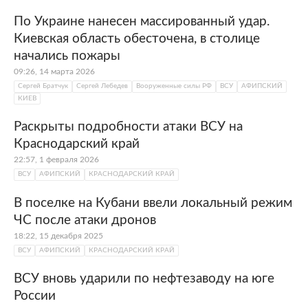
По Украине нанесен массированный удар.
Киевская область обесточена, в столице
начались пожары
09:26, 14 марта 2026
Сергей Братчук
Сергей Лебедев
Вооруженные силы РФ
ВСУ
АФИПСКИЙ
КИЕВ
Раскрыты подробности атаки ВСУ на
Краснодарский край
22:57, 1 февраля 2026
ВСУ
АФИПСКИЙ
КРАСНОДАРСКИЙ КРАЙ
В поселке на Кубани ввели локальный режим
ЧС после атаки дронов
18:22, 15 декабря 2025
ВСУ
АФИПСКИЙ
КРАСНОДАРСКИЙ КРАЙ
ВСУ вновь ударили по нефтезаводу на юге
России