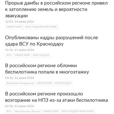
Прорыв дамбы в российском регионе привел
Сейчас Афипский — это поселок с развитой
к затоплению земель и вероятности
нефтегазовой и пищевой
эвакуации
промышленностью. Его ключевое
12:03, 14 июня 2026
предприятие — Афипский
АФИПСКИЙ
КРАСНОДАРСКИЙ КРАЙ
нефтеперерабатывающий завод, где
выпускают бензин, дизельное топливо,
Опубликованы кадры разрушений после
мазут, серу и другую продукцию. Кроме
удара ВСУ по Краснодару
того, здесь работают хлебокомбинат,
11:54, 11 июня 2026
филиалы «
Газпром
электрогаз», завод
ВСУ
АФИПСКИЙ
КРАСНОДАР
«Железобетон» и другие производства.
В российском регионе обломки
беспилотника попали в многоэтажку
03:36, 11 июня 2026
Вениамин Кондратьев
АФИПСКИЙ
КРАСНОДАР
В российском регионе произошло
возгорание на НПЗ из-за атаки беспилотника
02:36, 11 июня 2026
ВСУ
Минобороны России
АФИПСКИЙ
КРАСНОДАРСКИЙ КРАЙ