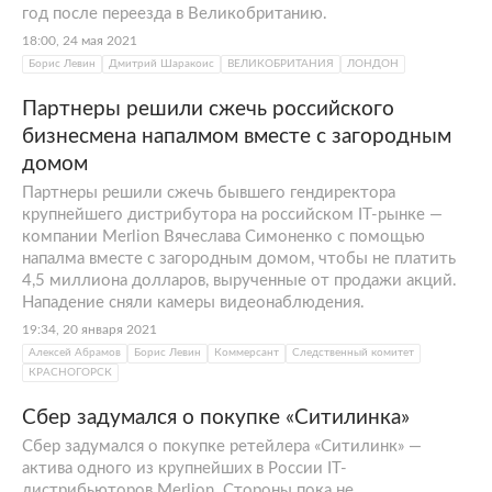
год после переезда в Великобританию.
18:00, 24 мая 2021
Борис Левин
Дмитрий Шаракоис
ВЕЛИКОБРИТАНИЯ
ЛОНДОН
Партнеры решили сжечь российского
бизнесмена напалмом вместе с загородным
домом
Партнеры решили сжечь бывшего гендиректора
крупнейшего дистрибутора на российском IT-рынке —
компании Merlion Вячеслава Симоненко с помощью
напалма вместе с загородным домом, чтобы не платить
4,5 миллиона долларов, вырученные от продажи акций.
Нападение сняли камеры видеонаблюдения.
19:34, 20 января 2021
Алексей Абрамов
Борис Левин
Коммерсант
Следственный комитет
КРАСНОГОРСК
Сбер задумался о покупке «Ситилинка»
Сбер задумался о покупке ретейлера «Ситилинк» —
актива одного из крупнейших в России IT-
дистрибьюторов Merlion. Стороны пока не