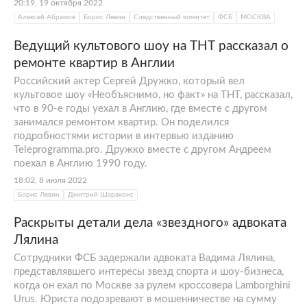
20:19, 19 октября 2022
Алексей Абрамов
Борис Левин
Следственный комитет
ФСБ
МОСКВА
Ведущий культового шоу на ТНТ рассказал о
ремонте квартир в Англии
Российский актер Сергей Дружко, который вел
культовое шоу «Необъяснимо, но факт» на ТНТ, рассказал,
что в 90-е годы уехал в Англию, где вместе с другом
занимался ремонтом квартир. Он поделился
подробностями истории в интервью изданию
Teleprogramma.pro. Дружко вместе с другом Андреем
поехал в Англию 1990 году.
18:02, 8 июля 2022
Борис Левин
Дмитрий Шаракоис
Раскрыты детали дела «звездного» адвоката
Лялина
Сотрудники ФСБ задержали адвоката Вадима Лялина,
представлявшего интересы звезд спорта и шоу-бизнеса,
когда он ехал по Москве за рулем кроссовера Lamborghini
Urus. Юриста подозревают в мошенничестве на сумму