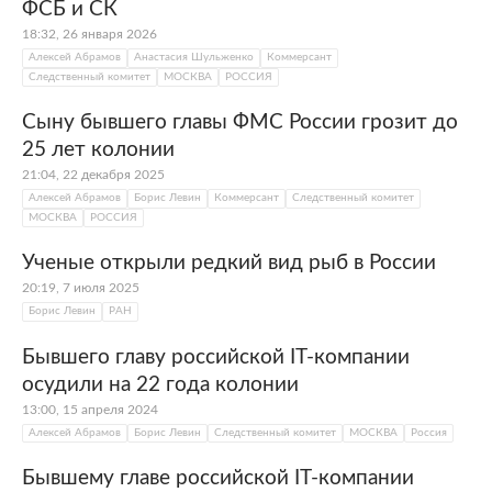
ФСБ и СК
18:32, 26 января 2026
Алексей Абрамов
Анастасия Шульженко
Коммерсант
Следственный комитет
МОСКВА
РОССИЯ
Сыну бывшего главы ФМС России грозит до
25 лет колонии
21:04, 22 декабря 2025
Алексей Абрамов
Борис Левин
Коммерсант
Следственный комитет
МОСКВА
РОССИЯ
Ученые открыли редкий вид рыб в России
20:19, 7 июля 2025
Борис Левин
РАН
Бывшего главу российской IT-компании
осудили на 22 года колонии
13:00, 15 апреля 2024
Алексей Абрамов
Борис Левин
Следственный комитет
МОСКВА
Россия
Бывшему главе российской IT-компании