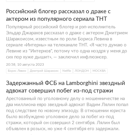
Российский блогер рассказал о драке с
актером из популярного сериала ТНТ
Популярный российский блогер и рэп-исполнитель
Эльдар Джарахов рассказал о драке с актером Дмитрием
Шаракоисом, известным по роли Бориса Левина в
сериале «Интерны» на телеканале ТНТ. «Я часто думаю о
Левине из "Интернов", потому что одна ноздря у меня до
сих пор хуже дышит», — заключил инфлюэнсер.
20:58, 10 августа 2023
Борис Левин
Дмитрий Шаракоис
Netflix
ЛОНДОН
МОСКВА
Задержанный ФСБ на Lamborghini звездный
адвокат совершил побег из-под стражи
Арестованный по уголовному делу о мошенничестве на
два миллиона евро звездный адвокат Вадим Лялин попал
под следствие по новому эпизоду. В отношении юриста
было возбуждено уголовное дело за побег из-под
стражи, который он совершил 2 сентября. Лялин был
объявлен в розыск, но уже 4 сентября его задержали.