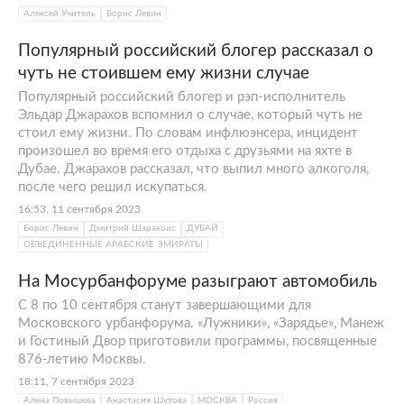
Алексей Учитель
Борис Левин
Популярный российский блогер рассказал о
чуть не стоившем ему жизни случае
Популярный российский блогер и рэп-исполнитель
Эльдар Джарахов вспомнил о случае, который чуть не
стоил ему жизни. По словам инфлюэнсера, инцидент
произошел во время его отдыха с друзьями на яхте в
Дубае. Джарахов рассказал, что выпил много алкоголя,
после чего решил искупаться.
16:53, 11 сентября 2023
Борис Левин
Дмитрий Шаракоис
ДУБАЙ
ОБЪЕДИНЕННЫЕ АРАБСКИЕ ЭМИРАТЫ
На Мосурбанфоруме разыграют автомобиль
С 8 по 10 сентября станут завершающими для
Московского урбанфорума. «Лужники», «Зарядье», Манеж
и Гостиный Двор приготовили программы, посвященные
876-летию Москвы.
18:11, 7 сентября 2023
Алена Повышева
Анастасия Шутова
МОСКВА
Россия