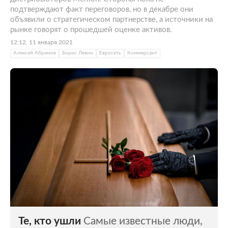
подтверждают факт переговоров, но в декабре они
объявили о стратегическом партнерстве, а источники на
рынке говорят о прошедшей оценке активов.
12:12, 11 января 2021
Алексей Абрамов
Борис Левин
Евросеть
Коммерсант
Те, кто ушли
Самые известные люди,