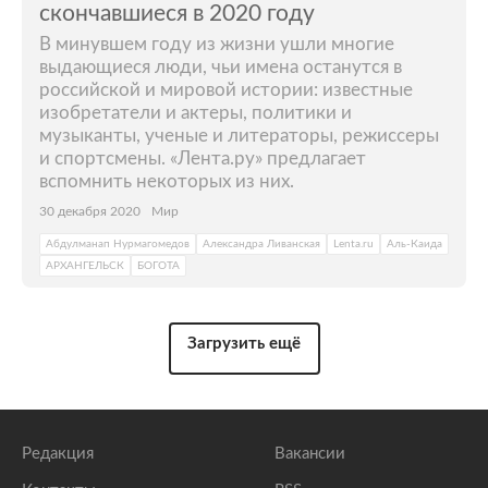
скончавшиеся в 2020 году
В минувшем году из жизни ушли многие
выдающиеся люди, чьи имена останутся в
российской и мировой истории: известные
изобретатели и актеры, политики и
музыканты, ученые и литераторы, режиссеры
и спортсмены. «Лента.ру» предлагает
вспомнить некоторых из них.
30 декабря 2020
Мир
Абдулманап Нурмагомедов
Александра Ливанская
Lenta.ru
Аль-Каида
АРХАНГЕЛЬСК
БОГОТА
Загрузить ещё
Редакция
Вакансии