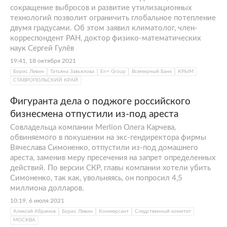
сокращение выбросов и развитие утилизационных
технологий позволит ограничить глобальное потепление
двумя градусами. Об этом заявил климатолог, член-
корреспондент РАН, доктор физико-математических
наук Сергей Гулёв
19:41, 18 октября 2021
Борис Левин
Татьяна Завьялова
En+ Group
Всемирный Банк
КРЫМ
СТАВРОПОЛЬСКИЙ КРАЙ
Фигуранта дела о поджоге российского
бизнесмена отпустили из-под ареста
Совладельца компании Merlion Олега Карчева,
обвиняемого в покушении на экс-гендиректора фирмы
Вячеслава Симоненко, отпустили из-под домашнего
ареста, заменив меру пресечения на запрет определенных
действий. По версии СКР, главы компании хотели убить
Симоненко, так как, увольняясь, он попросил 4,5
миллиона долларов.
10:19, 6 июля 2021
Алексей Абрамов
Борис Левин
Коммерсант
Следственный комитет
МОСКВА