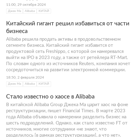
директоров. Во втором квартале 2022 года
11:00, 29 октября 2024
Джек Ма
Alibaba
КИТАЙ
выручка Alibaba составила около 30
миллиардов долларов.
Китайский гигант решил избавиться от части
В 2020 году у Джека Ма начались проблемы
бизнеса
с китайскими властями после того, как он
Alibaba решила продать активы в продовольственном
сегменте бизнеса. Китайский гигант избавится от
раскритиковал устройство финансовой
продуктовой сеть Freshippo, с которой он намеревался
системы Китая. Тогда, согласно
выйти на IPO в 2023 году, а также от ретейлера RT-Mart.
информации СМИ, председатель КНР
Си
По словам одного из источников Reuters, компания хочет
Цзиньпин
лично дал распоряжение
сосредоточиться на развитии электронной коммерции.
приостановить размещение акций Ant
18:50, 2 февраля 2024
Group. Из-за этого компания потеряла
Джек Ма
Alibaba
КИТАЙ
серьезную часть капитализации, а сам Джек
Стало известно о хаосе в Alibaba
Ма за год
лишился
трети (36 процентов)
В китайской Alibaba Group Джека Ма царит хаос на фоне
своего состояния. В итоге в 2022 году
реструктуризации, пишет Financial Times. В марте 2023
предприниматель
решил
отказаться от
года Alibaba объявила о намерении разделить бизнес на
скандального бизнеса и
уехал
в
Японию
.
шесть подразделений. Однако, как стало известно FT от
источников, многие сотрудники «не знают, что
разделилось [в рамках реструктуризации], а что нет».