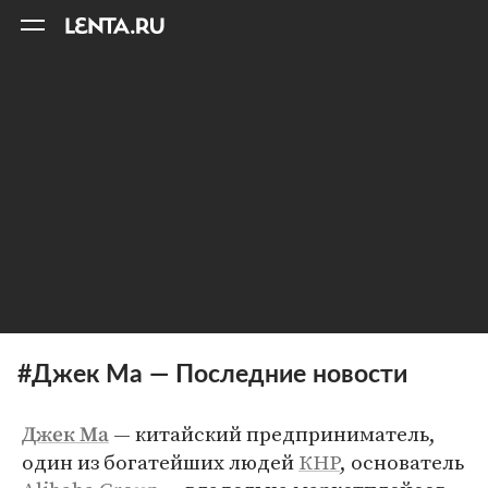
11
A
#Джек Ма — Последние новости
— китайский предприниматель,
Джек Ма
один из богатейших людей
КНР
, основатель