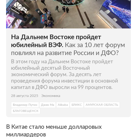
долларов в месяц. В 2015 году Джек Ма
признался, что десять раз пытался
поступить в
Гарвардский университет
, но
все попытки заканчивались неудачно.
На Дальнем Востоке пройдет
В 1994 году он открыл свою первую
юбилейный ВЭФ.
Как за 10 лет форум
компанию Haibo, которая занималась
повлиял на развитие России и ДФО?
переводами. В 1998-1999 годах Джек Ма уже
В этом году на Дальнем Востоке пройдет
возглавлял Китайский международный
юбилейный десятый Восточный
центр электронной торговли, бывший в
экономический форум. За десять лет
ведении Министерства внешней торговли и
проведения форума инвестиции в основной
экономического сотрудничества.
капитал в ДФО выросли на 99 процентов.
В 1999 году Джек Ма основал компанию
28 августа 2025
Экономика
Alibaba Group. Она была задумана как
Владимир Путин
Джек Ма
Alibaba
БРИКС
АМУРСКАЯ ОБЛАСТЬ
площадка для торгов малых и средних
БЛАГОВЕЩЕНСК
предприятий. В 2013 году бизнесмен
покинул пост президента компании, а в
В Китае стало меньше долларовых
2020-м — должность председателя совета
миллиардеров