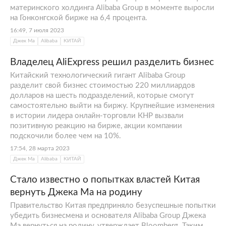
материнского холдинга Alibaba Group в моменте выросли
на Гонконгской бирже на 6,4 процента.
16:49, 7 июля 2023
Джек Ма
Alibaba
КИТАЙ
Владелец AliExpress решил разделить бизнес
Китайский технологический гигант Alibaba Group
разделит свой бизнес стоимостью 220 миллиардов
долларов на шесть подразделений, которые смогут
самостоятельно выйти на биржу. Крупнейшие изменения
в истории лидера онлайн-торговли КНР вызвали
позитивную реакцию на бирже, акции компании
подскочили более чем на 10%.
17:54, 28 марта 2023
Джек Ма
Alibaba
КИТАЙ
Стало известно о попытках властей Китая
вернуть Джека Ма на родину
Правительство Китая предприняло безуспешные попытки
убедить бизнесмена и основателя Alibaba Group Джека
Ма вернуться на родину, утверждает Bloomberg. Таким