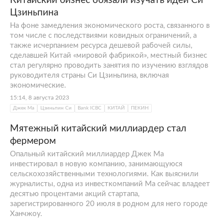
Китайский бизнес обязали изучать идеи Си
Цзиньпина
На фоне замедления экономического роста, связанного в
том числе с последствиями ковидных ограничений, а
также исчерпанием ресурса дешевой рабочей силы,
сделавшей Китай «мировой фабрикой», местный бизнес
стал регулярно проводить занятия по изучению взглядов
руководителя страны Си Цзиньпина, включая
экономические.
15:14, 8 августа 2023
Джек Ма
Цзиньпин Си
Bank ICBC
КИТАЙ
ПЕКИН
Мятежный китайский миллиардер стал
фермером
Опальный китайский миллиардер Джек Ма
инвестировал в новую компанию, занимающуюся
сельскохозяйственными технологиями. Как выяснили
журналисты, одна из инвесткомпаний Ма сейчас владеет
десятью процентами акций стартапа,
зарегистрированного 20 июля в родном для него городе
Ханчжоу.