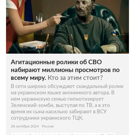
Агитационные ролики об СВО
набирают миллионы просмотров по
всему миру.
Кто за этим стоит?
В сети широко обсуждают скандальный ролик
на украинском языке анонимного автора. В
нем украинскую семью гипнотизирует
Зеленский-зомби, выступая по ТВ, а в это
время их сына насильно забирают в ВСУ
сотрудники украинского ТЦК.
28 октября 2024
Россия