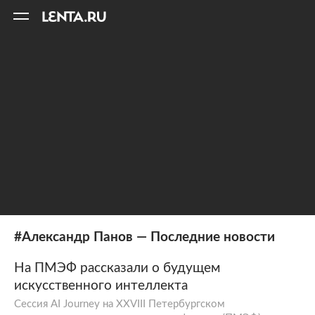
11
A
#Александр Панов — Последние новости
На ПМЭФ рассказали о будущем
искусственного интеллекта
Сессия AI Journey на XXVIII Петербургском