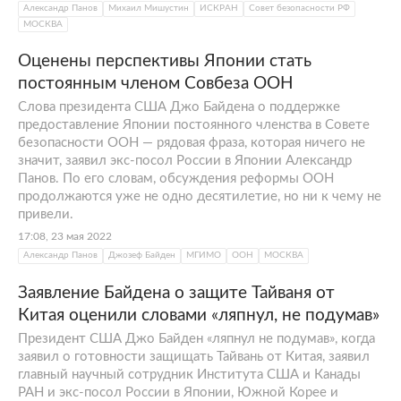
Александр Панов
Михаил Мишустин
ИСКРАН
Совет безопасности РФ
МОСКВА
Оценены перспективы Японии стать
постоянным членом Совбеза ООН
Слова президента США Джо Байдена о поддержке
предоставление Японии постоянного членства в Совете
безопасности ООН — рядовая фраза, которая ничего не
значит, заявил экс-посол России в Японии Александр
Панов. По его словам, обсуждения реформы ООН
продолжаются уже не одно десятилетие, но ни к чему не
привели.
17:08, 23 мая 2022
Александр Панов
Джозеф Байден
МГИМО
ООН
МОСКВА
Заявление Байдена о защите Тайваня от
Китая оценили словами «ляпнул, не подумав»
Президент США Джо Байден «ляпнул не подумав», когда
заявил о готовности защищать Тайвань от Китая, заявил
главный научный сотрудник Института США и Канады
РАН и экс-посол России в Японии, Южной Корее и