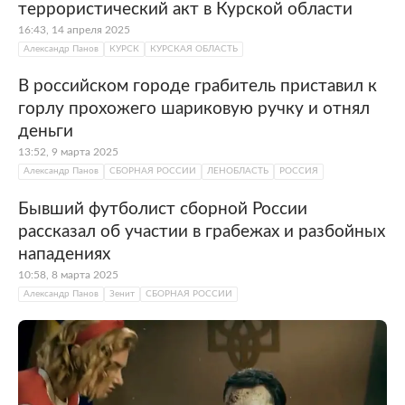
террористический акт в Курской области
16:43, 14 апреля 2025
Александр Панов
КУРСК
КУРСКАЯ ОБЛАСТЬ
В российском городе грабитель приставил к
горлу прохожего шариковую ручку и отнял
деньги
13:52, 9 марта 2025
Александр Панов
СБОРНАЯ РОССИИ
ЛЕНОБЛАСТЬ
РОССИЯ
Бывший футболист сборной России
рассказал об участии в грабежах и разбойных
нападениях
10:58, 8 марта 2025
Александр Панов
Зенит
СБОРНАЯ РОССИИ