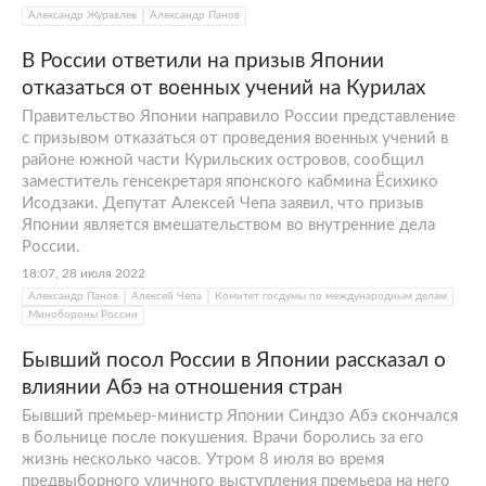
Александр Журавлев
Александр Панов
В России ответили на призыв Японии
отказаться от военных учений на Курилах
Правительство Японии направило России представление
с призывом отказаться от проведения военных учений в
районе южной части Курильских островов, сообщил
заместитель генсекретаря японского кабмина Ёсихико
Исодзаки. Депутат Алексей Чепа заявил, что призыв
Японии является вмешательством во внутренние дела
России.
18:07, 28 июля 2022
Александр Панов
Алексей Чепа
Комитет госдумы по международным делам
Минобороны России
Бывший посол России в Японии рассказал о
влиянии Абэ на отношения стран
Бывший премьер-министр Японии Синдзо Абэ скончался
в больнице после покушения. Врачи боролись за его
жизнь несколько часов. Утром 8 июля во время
предвыборного уличного выступления премьера на него