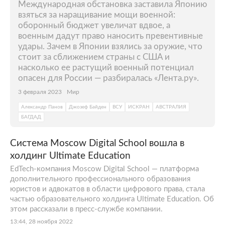
Международная обстановка заставила Японию
взяться за наращивание мощи военной:
оборонный бюджет увеличат вдвое, а
военным дадут право наносить превентивные
удары. Зачем в Японии взялись за оружие, что
стоит за сближением страны с США и
насколько ее растущий военный потенциал
опасен для России — разбиралась «Лента.ру».
3 февраля 2023
Мир
Александр Панов
Джозеф Байден
ВСУ
ИСКРАН
АВСТРАЛИЯ
БАГДАД
Система Moscow Digital School вошла в
холдинг Ultimate Education
EdTech-компания Moscow Digital School — платформа
дополнительного профессионального образования
юристов и адвокатов в области цифрового права, стала
частью образовательного холдинга Ultimate Education. Об
этом рассказали в пресс-службе компании.
13:44, 28 ноября 2022