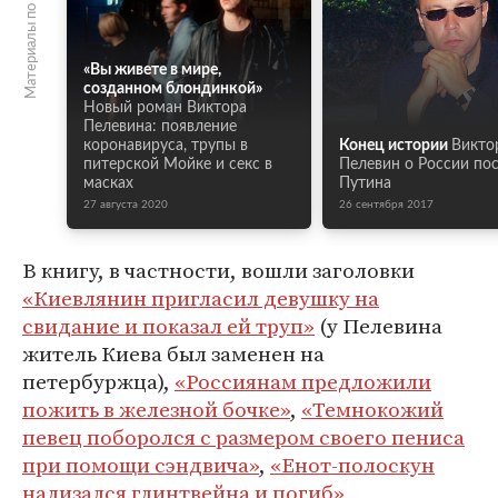
Материалы по теме
«Вы живете в мире,
созданном блондинкой»
Новый роман Виктора
Пелевина: появление
коронавируса, трупы в
Конец истории
Викто
питерской Мойке и секс в
Пелевин о России по
масках
Путина
27 августа 2020
26 сентября 2017
В книгу, в частности, вошли заголовки
«Киевлянин пригласил девушку на
свидание и показал ей труп»
(у Пелевина
житель Киева был заменен на
петербуржца),
«Россиянам предложили
пожить в железной бочке»
,
«Темнокожий
певец поборолся с размером своего пениса
при помощи сэндвича»
,
«Енот-полоскун
нализался глинтвейна и погиб»
,