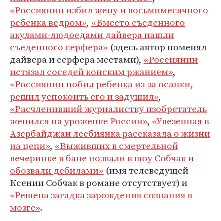
«Россиянин избил жену и восьмимесячного
ребенка ведром»
,
«Вместо съеденного
акулами-людоедами дайвера нашли
съеденного серфера»
(здесь автор поменял
дайвера и серфера местами),
«Россиянин
истязал соседей конским ржанием»
,
«Россиянин побил ребенка из-за осанки,
решил успокоить его и задушил»
,
«Расчленивший журналистку изобретатель
женился на уроженке России»
,
«Увезенная в
Азербайджан лесбиянка рассказала о жизни
на цепи»
,
«Выживших в смертельной
вечеринке в бане позвали в шоу Собчак и
обозвали дебилами»
(имя телеведущей
Ксении Собчак в романе отсутствует) и
«Решена загадка зарождения сознания в
мозге»
.