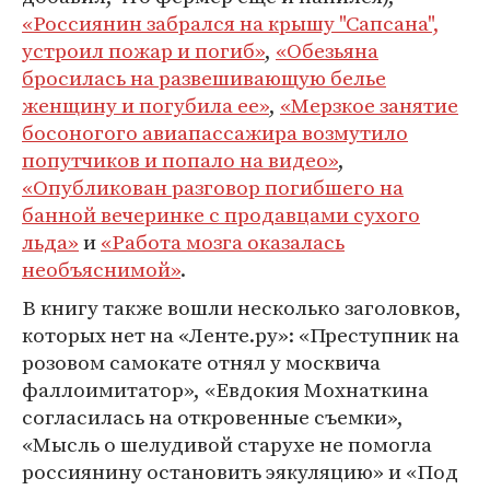
«Россиянин забрался на крышу "Сапсана",
устроил пожар и погиб»
,
«Обезьяна
бросилась на развешивающую белье
женщину и погубила ее»
,
«Мерзкое занятие
босоногого авиапассажира возмутило
попутчиков и попало на видео»
,
«Опубликован разговор погибшего на
банной вечеринке с продавцами сухого
льда»
и
«Работа мозга оказалась
необъяснимой»
.
В книгу также вошли несколько заголовков,
которых нет на «Ленте.ру»: «Преступник на
розовом самокате отнял у москвича
фаллоимитатор», «Евдокия Мохнаткина
согласилась на откровенные съемки»,
«Мысль о шелудивой старухе не помогла
россиянину остановить эякуляцию» и «Под