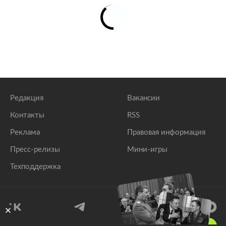
Редакция
Вакансии
Контакты
RSS
Реклама
Правовая информация
Пресс-релизы
Мини-игры
Техподдержка