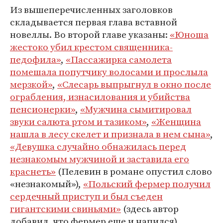
Из вышеперечисленных заголовков
складывается первая глава вставной
новеллы. Во второй главе указаны:
«Юноша
жестоко убил крестом священника-
педофила»
,
«Пассажирка самолета
помешала попутчику волосами и прослыла
мерзкой»
,
«Слесарь выпрыгнул в окно после
ограбления, изнасилования и убийства
пенсионерки»
,
«Мужчина сымитировал
звуки салюта ртом и тазиком»
,
«Женщина
нашла в лесу скелет и признала в нем сына»
,
«Девушка случайно обнажилась перед
незнакомым мужчиной и заставила его
краснеть»
(Пелевин в романе опустил слово
«незнакомый»),
«Польский фермер получил
сердечный приступ и был съеден
гигантскими свиньями»
(здесь автор
добавил, что фермер еще и напился),