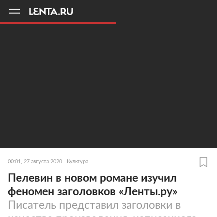
11
A
00:01, 27 августа 2020
Культура
Пелевин в новом романе изучил
феномен заголовков «Ленты.ру»
Писатель представил заголовки в