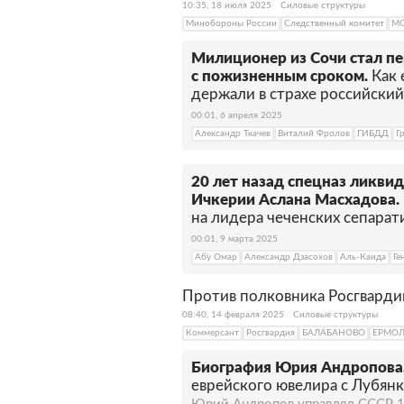
10:35, 18 июля 2025
Силовые структуры
Минобороны России
Следственный комитет
М
Милиционер из Сочи стал п
с пожизненным сроком.
Как
держали в страхе российский
00:01, 6 апреля 2025
Александр Ткачев
Виталий Фролов
ГИБДД
Г
20 лет назад спецназ ликви
Ичкерии Аслана Масхадова.
на лидера чеченских сепарат
00:01, 9 марта 2025
Абу Омар
Александр Дзасохов
Аль-Каида
Ге
Против полковника Росгварди
08:40, 14 февраля 2025
Силовые структуры
Коммерсант
Росгвардия
БАЛАБАНОВО
ЕРМО
Биография Юрия Андропова
еврейского ювелира с Лубян