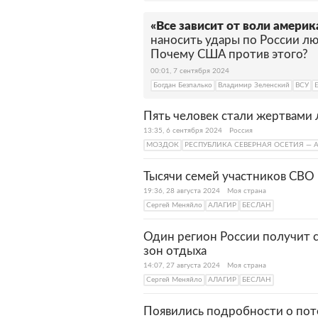
«Все зависит от воли амери
наносить удары по России л
Почему США против этого?
00:01, 7 сентября 2024
Богдан Безпалько
Владимир Зеленский
ВСУ
Пять человек стали жертвами
13:35, 6 сентября 2024
Россия
МОЗДОК
РЕСПУБЛИКА СЕВЕРНАЯ ОСЕТИЯ — 
Тысячи семей участников СВО
19:36, 28 августа 2024
Моя страна
Сергей Меняйло
АЛАГИР
БЕСЛАН
Один регион России получит 
зон отдыха
14:07, 27 августа 2024
Моя страна
Сергей Меняйло
АЛАГИР
БЕСЛАН
Появились подробности о пот