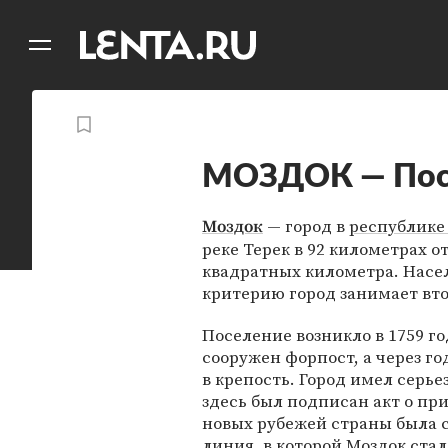
11
A
МОЗДОК — Пос
— город в
республике
Моздок
реке Терек в 92 километрах о
квадратных километра. Насел
критерию город занимает вто
Поселение возникло в 1759 го
сооружен форпост, а через го
в крепость. Город имел серье
здесь был подписан акт о п
новых рубежей страны была 
линия, в которой Моздок ста