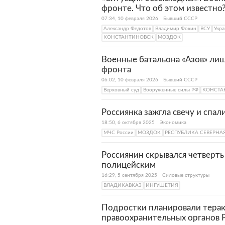
расположена фабрика «Моздок
фронте. Что об этом известно
скатерти. Кроме того, в го
07:34, 10 февраля 2026
Бывший СССР
завод, хлебозавод, винзавод,
Александр Федотов
Владимир Фокин
ВСУ
Укра
КОНСТАНТИНОВСК
МОЗДОК
Военные батальона «Азов» ли
фронта
06:02, 10 февраля 2026
Бывший СССР
Верховный суд
Вооруженные силы РФ
КОНСТА
Россиянка зажгла свечу и спал
18:50, 6 октября 2025
Экономика
МЧС России
МОЗДОК
РЕСПУБЛИКА СЕВЕРНА
Россиянин скрывался четверть
полицейским
16:29, 5 сентября 2025
Силовые структуры
ВЛАДИКАВКАЗ
ИНГУШЕТИЯ
Подростки планировали терак
правоохранительных органов 