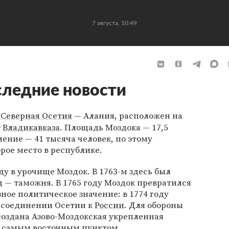
7 августа, 10:49
ледние новости
 Северная Осетия
— Алания, расположен на
т
Владикавказа
. Площадь Моздока — 17,5
ение — 41 тысяча человек, по этому
рое место в республике.
ду в урочище Моздок. В 1763-м здесь был
д — таможня. В 1765 году Моздок превратился
зное политическое значение: в 1774 году
рисоединении Осетии к
России
. Для обороны
создана Азово-Моздокская укрепленная
л самым восточным пунктом.