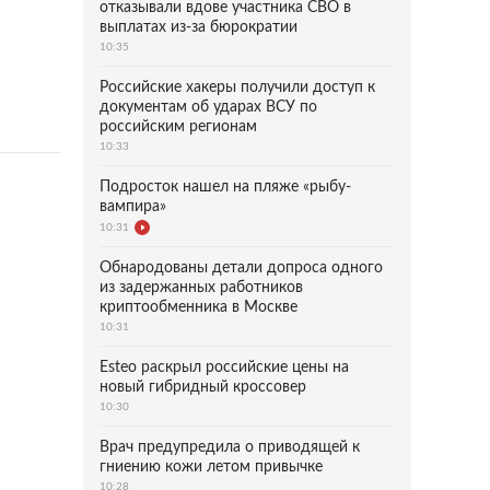
отказывали вдове участника СВО в
выплатах из-за бюрократии
10:35
Российские хакеры получили доступ к
документам об ударах ВСУ по
российским регионам
10:33
Подросток нашел на пляже «рыбу-
вампира»
10:31
Обнародованы детали допроса одного
из задержанных работников
криптообменника в Москве
10:31
Esteo раскрыл российские цены на
новый гибридный кроссовер
10:30
Врач предупредила о приводящей к
гниению кожи летом привычке
10:28