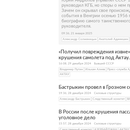
Юрий Андропов управлял СССР 15
руководил КГБ, но споры о нем 
Зачем он скрывал свое происхож
события в Венгрии осенью 1956 
биографию самого таинственного
руководителя.
09:36, 21 января 2025
Александр Солженицын
Анатолий Адамишин
«Получил повреждения извне»
крушения самолета под Актау.
16:08, 29 декабря 2024
Бывший СССР
Владимир Путин
Ильхам Алиев
Пресс-служба А
АКТАУ
Бастрыкин провел в Грозном с
19:36, 28 декабря 2024
Силовые структуры
Александр Бастрыкин
Следственный комитет
В
В России после крушения пас
уголовное дело
15:57, 28 декабря 2024
Силовые структуры
Следственный комитет
АЗЕРБАЙДЖАН
АКТАУ