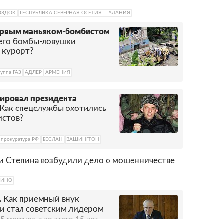
ОЗДОК
РЕСПУБЛИКА СЕВЕРНАЯ ОСЕТИЯ — АЛАНИЯ
ервым маньяком-бомбистом
 его бомбы-ловушки
 курорт?
руппа ГАЗ
АДЛЕР
АРМЕНИЯ
дировал президента
Как спецслужбы охотились
истов?
нпрокуратура РФ
БЕСЛАН
ВАШИНГТОН
и Степина возбудили дело о мошенничестве
ЛИНО
.
Как приемный внук
ки стал советским лидером