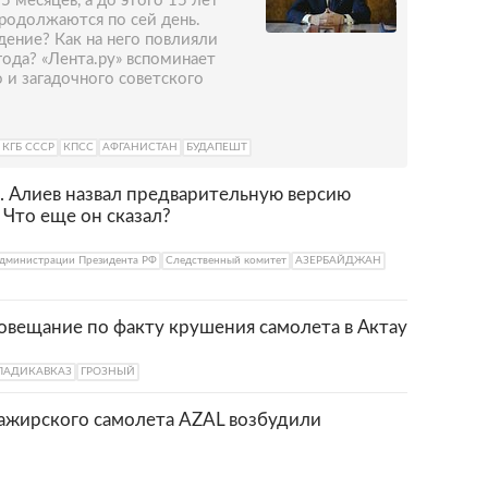
 месяцев, а до этого 15 лет
продолжаются по сей день.
дение? Как на него повлияли
года? «Лента.ру» вспоминает
 и загадочного советского
КГБ СССР
КПСС
АФГАНИСТАН
БУДАПЕШТ
. Алиев назвал предварительную версию
 Что еще он сказал?
дминистрации Президента РФ
Следственный комитет
АЗЕРБАЙДЖАН
овещание по факту крушения самолета в Актау
ЛАДИКАВКАЗ
ГРОЗНЫЙ
сажирского самолета AZAL возбудили