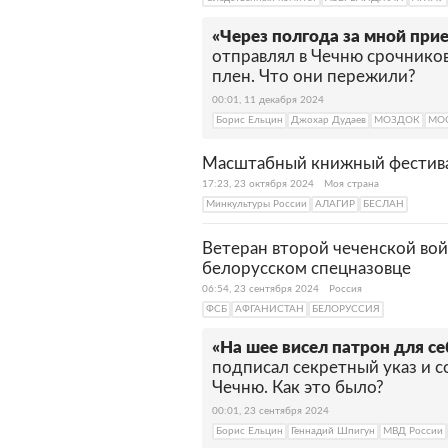
«Через полгода за мной при
отправлял в Чечню срочников
плен. Что они пережили?
00:01, 11 декабря 2024
Борис Ельцин
Джохар Дудаев
МОЗДОК
МО
Масштабный книжный фестива
17:23, 23 октября 2024
Моя страна
Минкультуры России
АЛАГИР
БЕСЛАН
Ветеран второй чеченской вой
белорусском спецназовце
06:54, 23 сентября 2024
Россия
ФСБ
АФГАНИСТАН
БЕЛОРУССИЯ
«На шее висел патрон для се
подписал секретный указ и с
Чечню. Как это было?
00:01, 23 сентября 2024
Борис Ельцин
Геннадий Шпигун
МВД России