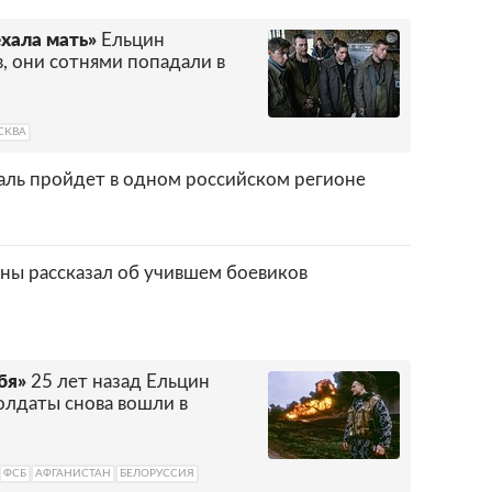
ехала мать»
Ельцин
, они сотнями попадали в
СКВА
ль пройдет в одном российском регионе
ны рассказал об учившем боевиков
бя»
25 лет назад Ельцин
олдаты снова вошли в
ФСБ
АФГАНИСТАН
БЕЛОРУССИЯ