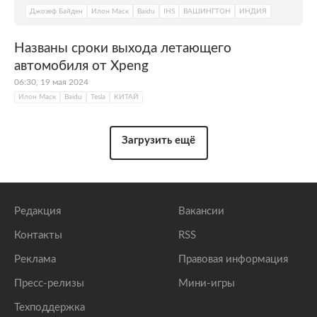
Джозеф Байден
Илон Маск
Baidu
IHS
ВАШИНГТОН
ИНДИЯ
Названы сроки выхода летающего
автомобиля от Xpeng
06:30, 19 мая 2024
Илон Маск
Baidu
Tesla
КИТАЙ
Загрузить ещё
Редакция
Вакансии
Контакты
RSS
Реклама
Правовая информация
Пресс-релизы
Мини-игры
Техподдержка