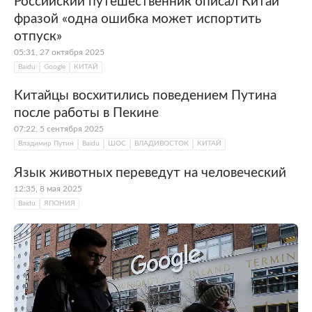
Российский путешественник описал Китай
фразой «одна ошибка может испортить
отпуск»
05:31, 27 октября 2025
Baidu
Google
КИТАЙ
Китайцы восхитились поведением Путина
после работы в Пекине
07:22, 5 сентября 2025
Владимир Путин
Baidu
ШОС
ВЛАДИВОСТОК
КИТАЙ
Язык животных переведут на человеческий
12:35, 8 мая 2025
Baidu
ЯПОНИЯ