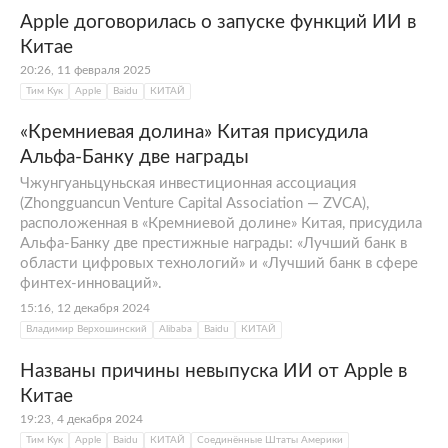
Apple договорилась о запуске функций ИИ в
Китае
20:26, 11 февраля 2025
Тим Кук
Apple
Baidu
КИТАЙ
«Кремниевая долина» Китая присудила
Альфа-Банку две награды
Чжунгуаньцуньская инвестиционная ассоциация
(Zhongguancun Venture Capital Association — ZVCA),
расположенная в «Кремниевой долине» Китая, присудила
Альфа-Банку две престижные награды: «Лучший банк в
области цифровых технологий» и «Лучший банк в сфере
финтех-инноваций».
15:16, 12 декабря 2024
Владимир Верхошинский
Alibaba
Baidu
КИТАЙ
Названы причины невыпуска ИИ от Apple в
Китае
19:23, 4 декабря 2024
Тим Кук
Apple
Baidu
КИТАЙ
Соединённые Штаты Америки