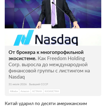
От брокера к многопрофильной
экосистеме.
Как Freedom Holding
Corp. выросла до международной
финансовой группы с листингом на
Nasdaq
31 июля 2026
Бывший СССР
Alibaba
Amazon
АСТАНА
КАЗАХСТАН
Китай ударил по десяти американским