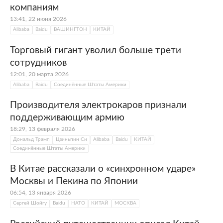
компаниям
13:41, 22 июня 2026
Alibaba
Baidu
ВАШИНГТОН
КИТАЙ
Торговый гигант уволил больше трети
сотрудников
12:01, 20 марта 2026
Alibaba
Baidu
Соединённые Штаты Америки
Производителя электрокаров признали
поддерживающим армию
18:29, 13 февраля 2026
Дональд Трамп
Цзиньпин Си
Alibaba
Baidu
КИТАЙ
Соединённые Штаты Америки
В Китае рассказали о «синхронном ударе»
Москвы и Пекина по Японии
06:54, 13 января 2026
Сергей Шойгу
Baidu
НАТО
КИТАЙ
МОСКВА