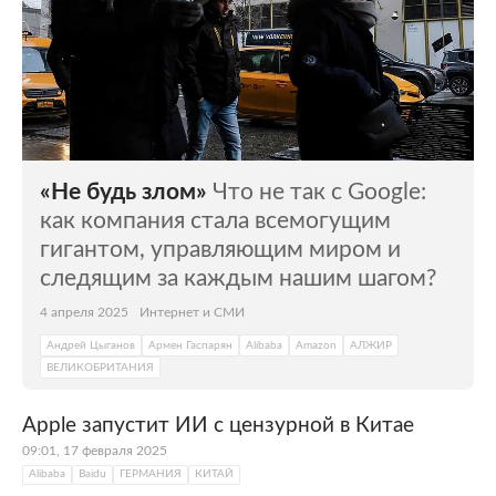
«Не будь злом»
Что не так с Google:
как компания стала всемогущим
гигантом, управляющим миром и
следящим за каждым нашим шагом?
4 апреля 2025
Интернет и СМИ
Андрей Цыганов
Армен Гаспарян
Alibaba
Amazon
АЛЖИР
ВЕЛИКОБРИТАНИЯ
Apple запустит ИИ с цензурной в Китае
09:01, 17 февраля 2025
Alibaba
Baidu
ГЕРМАНИЯ
КИТАЙ