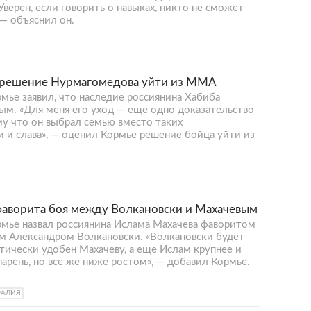
верен, если говорить о навыках, никто не сможет
 — объяснил он.
решение Нурмагомедова уйти из ММА
ье заявил, что наследие россиянина Хабиба
м. «Для меня его уход — еще одно доказательство
му что он выбрал семью вместо таких
и и слава», — оценил Кормье решение бойца уйти из
аворита боя между Волкановски и Махачевым
мье назвал россиянина Ислама Махачева фаворитом
м Александром Волкановски. «Волкановски будет
тически удобен Махачеву, а еще Ислам крупнее и
арень, но все же ниже ростом», — добавил Кормье.
РАЛИЯ