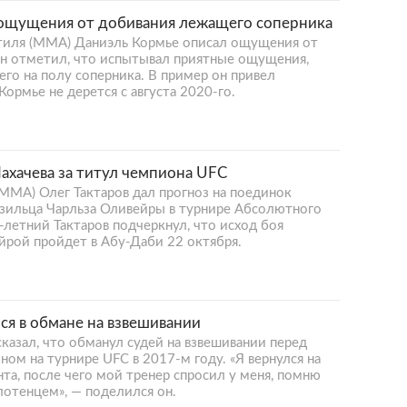
ощущения от добивания лежащего соперника
тиля (MMA) Даниэль Кормье описал ощущения от
н отметил, что испытывал приятные ощущения,
го на полу соперника. В пример он привел
ормье не дерется с августа 2020-го.
Махачева за титул чемпиона UFC
MMA) Олег Тактаров дал прогноз на поединок
азильца Чарльза Оливейры в турнире Абсолютного
-летний Тактаров подчеркнул, что исход боя
ейрой пройдет в Абу-Даби 22 октября.
я в обмане на взвешивании
азал, что обманул судей на взвешивании перед
м на турнире UFC в 2017-м году. «Я вернулся на
унта, после чего мой тренер спросил у меня, помню
лотенцем», — поделился он.