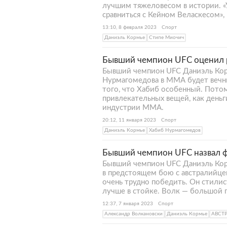
лучшим тяжеловесом в истории. «У
сравниться с Кейном Веласкесом»,
13:10, 8 февраля 2023
Спорт
Даниэль Кормье
Стипе Миочич
Бывший чемпион UFC оценил 
Бывший чемпион UFC Даниэль Корм
Нурмагомедова в ММА будет вечны
того, что Хабиб особенный. Пото
привлекательных вещей, как деньг
индустрии ММА.
20:12, 11 января 2023
Спорт
Даниэль Кормье
Хабиб Нурмагомедов
Бывший чемпион UFC назвал ф
Бывший чемпион UFC Даниэль Кор
в предстоящем бою с австралийце
очень трудно победить. Он стилис
лучше в стойке. Волк — большой п
12:37, 7 января 2023
Спорт
Александр Волкановски
Даниэль Кормье
АВСТ