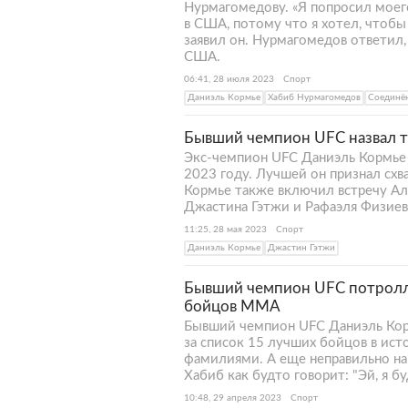
Нурмагомедову. «Я попросил моего
в США, потому что я хотел, чтоб
заявил он. Нурмагомедов ответил,
США.
06:41, 28 июля 2023
Спорт
Даниэль Кормье
Хабиб Нурмагомедов
Соединё
Бывший чемпион UFC назвал т
Экс-чемпион UFC Даниэль Кормье 
2023 году. Лучшей он признал сх
Кормье также включил встречу Ал
Джастина Гэтжи и Рафаэля Физиев
11:25, 28 мая 2023
Спорт
Даниэль Кормье
Джастин Гэтжи
Бывший чемпион UFC потролл
бойцов ММА
Бывший чемпион UFC Даниэль Кор
за список 15 лучших бойцов в ис
фамилиями. А еще неправильно нап
Хабиб как будто говорит: "Эй, я бу
10:48, 29 апреля 2023
Спорт