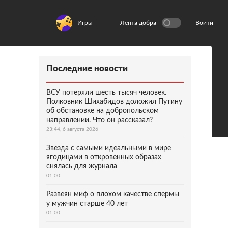
Игры
Лента добра
Войти
Последние новости
ВСУ потеряли шесть тысяч человек.
Полковник Шихабидов доложил Путину
об обстановке на добропольском
направлении. Что он рассказал?
23:44, 6 августа 2026
Звезда с самыми идеальными в мире
ягодицами в откровенных образах
снялась для журнала
01:00
Развеян миф о плохом качестве спермы
у мужчин старше 40 лет
01:00