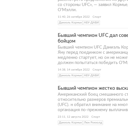
со стороны UFC», — заявил Кормь
О'Мэлли.
11:40, 26 октября 2022
Спорт
Даниэль Кормье
АБУ-ДАБИ
Бывший чемпион UFC дал сове
бойцом
Бывший чемпион UFC Даниэль Корм
Яну перед поединком с американ
медленно стартует, но он не може
должен попытаться победить О'Мэл
14:38, 14 октября 2022
Спорт
Даниэль Кормье
АБУ-ДАБИ
Бывший чемпион жестко высказ
Американский боец смешанного с
относительно размеров премиаль
(UFC). н обратил внимание на мно
органзация по-прежнему выплачива
23:11, 12 августа 2022
Спорт
Даниэль Кормье
Люк Рокхолд