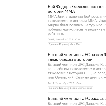
Бой Федора Емельяненко вклю
истории ММА
MMA Junkie включил бой россияни
тяжеловесов в истории ММА. Изда
Мирко Филиповичем на турнире PRID
победил единогласным решением с
рейтинге.
06:01, 2 октября 2023
Спорт
Даниэль Кормье
Марк Хант
Бывший чемпион UFC назвал 
тяжеловесом в истории
Бывший чемпион UFC Даниэль Кор
величайшим тяжеловесом в исто
тяжеловес в истории UFC, но побе
или Орловский. Снимаю шляпу», —
14:19, 9 сентября 2023
Спорт
Даниэль Кормье
Федор Емельяненко
Бывший чемпион UFC рассказа
Бывший чемпион UFC Даниэль Корм