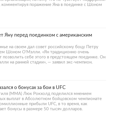
е, комментируя поражение Яна в поединке с Шоном
т Яну перед поединком с американским
ье на своем дал совет российскому боцу Петру
цем Шоном О'Мэлли. «Ян традиционно очень
т позволить себе этого в предстоящем поединке. Он
ли на ранней стадии», — заявил экс-чемпион.
ался о бонусах за бои в UFC
тиля (MMA) Люк Рокхолд поделился мнением
ных выплат в Абсолютном бойцовском чемпионате
гомиллионные прибыли UFC, в то время, как
ет бонусы в размере 50 тысяч долларов.