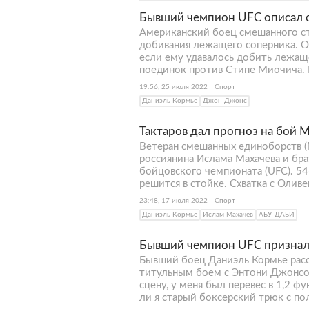
Бывший чемпион UFC описал 
Американский боец смешанного с
добивания лежащего соперника. О
если ему удавалось добить лежаще
поединок против Стипе Миочича. К
19:56, 25 июля 2022
Спорт
Даниэль Кормье
Джон Джонс
Тактаров дал прогноз на бой 
Ветеран смешанных единоборств (
россиянина Ислама Махачева и бр
бойцовского чемпионата (UFC). 54
решится в стойке. Схватка с Олив
23:48, 17 июля 2022
Спорт
Даниэль Кормье
Ислам Махачев
АБУ-ДАБИ
Бывший чемпион UFC призналс
Бывший боец Даниэль Кормье расск
титульным боем с Энтони Джонсоно
сцену, у меня был перевес в 1,2 ф
ли я старый боксерский трюк с по