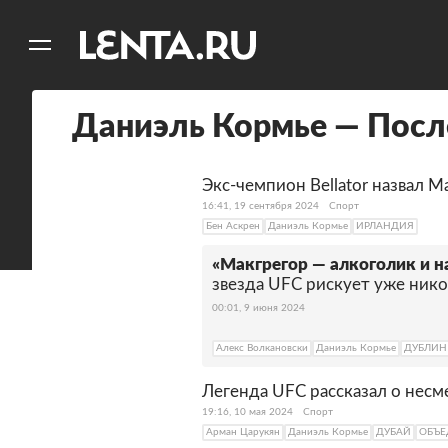
11
A
Даниэль Кормье — Посл
Экс-чемпион Bellator назвал 
16:41, 19 сентября 2024
Спорт
Бен Аскрен
Даниэль Кормье
ИРЛАНДИЯ
«Макгрегор — алкоголик и 
звезда UFC рискует уже никог
00:01, 9 июня 2024
Алекс Волкановски
Даниэль Кормье
ДУБЛИН
Легенда UFC рассказал о несм
19:16, 10 мая 2024
Спорт
Арман Царукян
Даниэль Кормье
ДУБАЙ
ОБЪЕ