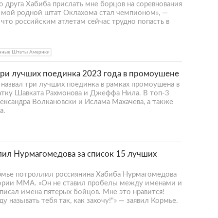
 друга Хабиба прислать мне борцов на соревнования
ы мой родной штат Оклахома стал чемпионом», —
 что российским атлетам сейчас трудно попасть в
нные Штаты Америки
ри лучших поединка 2023 года в промоушене
назвал три лучших поединка в рамках промоушена в
ватку Шавката Рахмонова и Джеффа Нила. В топ-3
ександра Волкановски и Ислама Махачева, а также
а.
ил Нурмагомедова за список 15 лучших
мье потроллил россиянина Хабиба Нурмагомедова
тории ММА. «Он не ставил пробелы между именами и
исал имена пятерых бойцов. Мне это нравится!
ду называть тебя так, как захочу!"» — заявил Кормье.