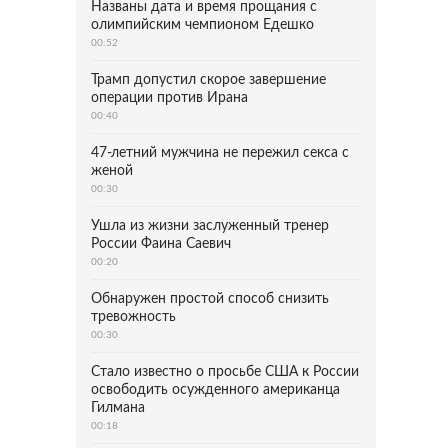
Названы дата и время прощания с
олимпийским чемпионом Едешко
00:52
Трамп допустил скорое завершение
операции против Ирана
00:40
47-летний мужчина не пережил секса с
женой
00:30
Ушла из жизни заслуженный тренер
России Фаина Саевич
00:20
Обнаружен простой способ снизить
тревожность
00:30
Стало известно о просьбе США к России
освободить осужденного американца
Гилмана
00:18