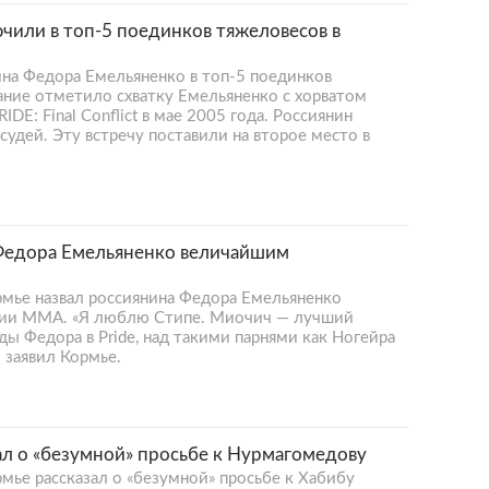
чили в топ-5 поединков тяжеловесов в
на Федора Емельяненко в топ-5 поединков
ние отметило схватку Емельяненко с хорватом
E: Final Conflict в мае 2005 года. Россиянин
удей. Эту встречу поставили на второе место в
Федора Емельяненко величайшим
мье назвал россиянина Федора Емельяненко
рии ММА. «Я люблю Стипе. Миочич — лучший
ды Федора в Pride, над такими парнями как Ногейра
 заявил Кормье.
л о «безумной» просьбе к Нурмагомедову
ье рассказал о «безумной» просьбе к Хабибу