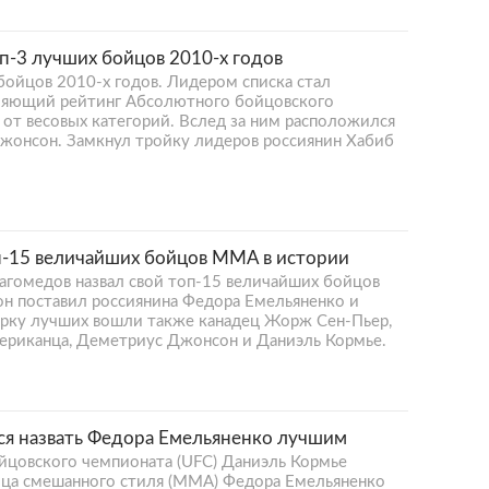
п-3 лучших бойцов 2010-х годов
бойцов 2010-х годов. Лидером списка стал
ляющий рейтинг Абсолютного бойцовского
 от весовых категорий. Вслед за ним расположился
жонсон. Замкнул тройку лидеров россиянин Хабиб
п-15 величайших бойцов ММА в истории
гомедов назвал свой топ-15 величайших бойцов
он поставил россиянина Федора Емельяненко и
ерку лучших вошли также канадец Жорж Сен-Пьер,
мериканца, Деметриус Джонсон и Даниэль Кормье.
я назвать Федора Емельяненко лучшим
цовского чемпионата (UFC) Даниэль Кормье
ойца смешанного стиля (MMA) Федора Емельяненко