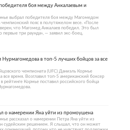
победителя боя между Анкалаевым и
рмье выбрал победителя боя между Магомедом
 чемпионский пояс в полутяжелом весе. «После
уверен, что Магомед Анкалаев победил. Это был
 первые три раунда», — заявил экс-боец.
Нурмагомедова в топ-5 лучших бойцов за все
цовского чемпионата (UFC) Даниэль Кормье
а все время. Возглавил топ-5 американский боксер
 в рейтинге Кормье поставил российского бойца
Нурмагомедова.
л о намерении Яна уйти из промоушена
ье рассказал о намерении Петра Яна уйти из
ан судейским решением. Я слышал, что он может
их орнанизаций, потому что не чувствует поддержки