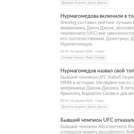
Даниэль Кормье
Джон Джонс
Нурмагомедова включили в то
Sherdog составил рейтинг лучших 
американец Джон Джонс, возглав
чемпионата (UFC) вне зависимости
его соотечественник Деметриус Д
Нурмагомедов.
16:59, 26 апреля 2023
Спорт
Аманда Нуньес
Генри Сехудо
Нурмагомедов назвал свой то
Бывший чемпион UFC Хабиб Нурма
ММА в истории. На первое место 
американца Джона Джонса. В пят
бразилец Андерсон Силва и два а
00:44, 13 апреля 2023
Спорт
Даниэль Кормье
Джон Джонс
Бывший чемпион UFC отказалс
Бывший чемпион Абсолютного бой
отказался назвать российского б