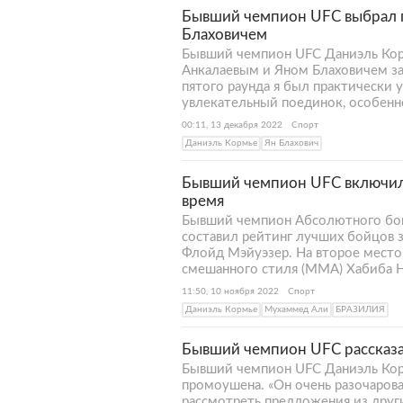
Бывший чемпион UFC выбрал 
Блаховичем
Бывший чемпион UFC Даниэль Ко
Анкалаевым и Яном Блаховичем за
пятого раунда я был практически 
увлекательный поединок, особенно
00:11, 13 декабря 2022
Спорт
Даниэль Кормье
Ян Блахович
Бывший чемпион UFC включил 
время
Бывший чемпион Абсолютного бой
составил рейтинг лучших бойцов з
Флойд Мэйуэзер. На второе место
смешанного стиля (MMA) Хабиба 
11:50, 10 ноября 2022
Спорт
Даниэль Кормье
Мухаммед Али
БРАЗИЛИЯ
Бывший чемпион UFC рассказа
Бывший чемпион UFC Даниэль Корм
промоушена. «Он очень разочаров
рассмотреть предложения из друг