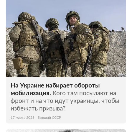
Мир
Бывший СССР
Экономика
Силовые структуры
Наука и техника
Спорт
Культура
Интернет и СМИ
Ценности
Путешествия
Из жизни
Среда обитания
На Украине набирает обороты
Забота о себе
Авто
мобилизация.
Кого там посылают на
фронт и на что идут украинцы, чтобы
избежать призыва?
17 марта 2023
Бывший СССР