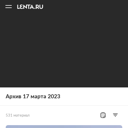
11
A
Архив 17 марта 2023
531 материал
Все рубрики
Россия