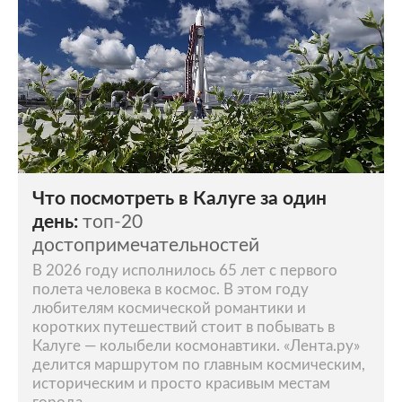
Что посмотреть в Калуге за один
день:
топ-20
достопримечательностей
В 2026 году исполнилось 65 лет с первого
полета человека в космос. В этом году
любителям космической романтики и
коротких путешествий стоит в побывать в
Калуге — колыбели космонавтики. «Лента.ру»
делится маршрутом по главным космическим,
историческим и просто красивым местам