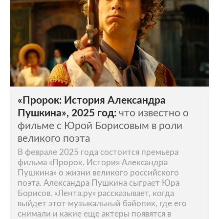
«Пророк: История Александра
Пушкина», 2025 год:
что известно о
фильме с Юрой Борисовым в роли
великого поэта
В феврале 2025 года состоится премьера
фильма «Пророк. История Александра
Пушкина» о жизни великого российского
поэта. Александра Пушкина сыграет Юра
Борисов. «Лента.ру» рассказывает, когда
выйдет этот музыкальный байопик, где его
снимали и какие еще актеры появятся в