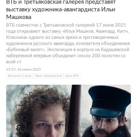
ВТБ и Третьяковская галерея представят
выставку художника-авангардиста Ильи
Машкова
ВТБ совместно с Третьяковской галереей 17 июня 2025
года открывают выставку «Илья Машков. Авангард. Китч.
Классика» одного из самых ярких и противоречивых
художников русского авангарда, основателя объединения
«Бубновый валет». Экспозиция в корпусе на Кадашевской
набережной впервые объединит около 200 полотен со
всей ст
15:37, 16 июня 2025
Валентин Серов
Иван Айвазовский
Банк ВТБ