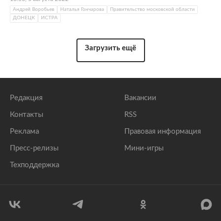
Андрей Воробьев
Наталья Гончарова
Правительство московской области
ДОНЕЦК
ИСТРА
Загрузить ещё
Редакция
Вакансии
Контакты
RSS
Реклама
Правовая информация
Пресс-релизы
Мини-игры
Техподдержка