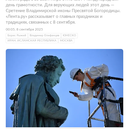
день грамотности. Для верующих людей этот день —
Сретение Владимирской иконы Пресвятой Богородицы.
«Лента.ру» рассказывает о главных праздниках и
традициях, связанных с 8 сентября.
00:05, 8 сентября 2025
Борис Рыжий
Владимир Епифанцев
ЮНЕСКО
ИРАН, ИСЛАМСКАЯ РЕСПУБЛИКА
МОСКВА