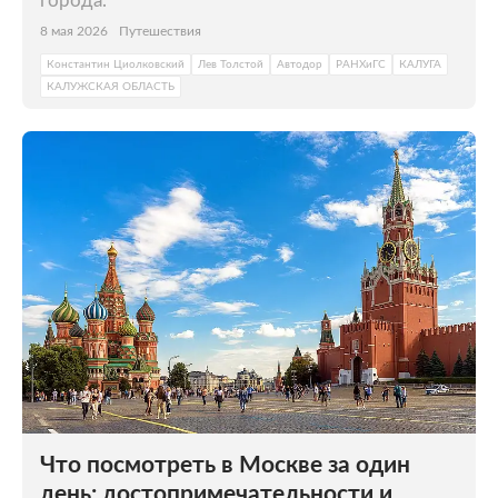
города.
8 мая 2026
Путешествия
Константин Циолковский
Лев Толстой
Автодор
РАНХиГС
КАЛУГА
КАЛУЖСКАЯ ОБЛАСТЬ
Что посмотреть в Москве за один
день: достопримечательности и