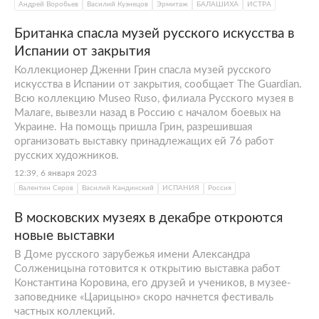
Андрей Воробьев
Василий Кузнецов
Эрмитаж
БАЛАШИХА
ИСТРА
Британка спасла музей русского искусства в
Испании от закрытия
Коллекционер Дженни Грин спасла музей русского
искусства в Испании от закрытия, сообщает The Guardian.
Всю коллекцию Museo Ruso, филиала Русского музея в
Малаге, вывезли назад в Россию с началом боевых на
Украине. На помощь пришла Грин, разрешившая
организовать выставку принадлежащих ей 76 работ
русских художников.
12:39, 6 января 2023
Валентин Серов
Василий Кандинский
ИСПАНИЯ
Россия
В московских музеях в декабре откроются
новые выставки
В Доме русского зарубежья имени Александра
Солженицына готовится к открытию выставка работ
Константина Коровина, его друзей и учеников, в музее-
заповеднике «Царицыно» скоро начнется фестиваль
частных коллекций.