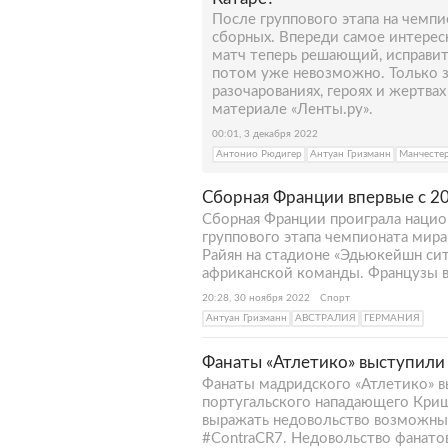
После группового этапа на чемпи
сборных. Впереди самое интерес
матч теперь решающий, исправит
потом уже невозможно. Только з
разочарованиях, героях и жертва
материале «Ленты.ру».
00:01, 3 декабря 2022
Антонио Рюдигер
Антуан Гризманн
Манчесте
Сборная Франции впервые с 2
Сборная Франции проиграла национ
группового этапа чемпионата мира 
Райян на стадионе «Эдьюкейшн сит
африканской команды. Французы в
20:28, 30 ноября 2022
Спорт
Антуан Гризманн
АВСТРАЛИЯ
ГЕРМАНИЯ
Фанаты «Атлетико» выступили
Фанаты мадридского «Атлетико» в
португальского нападающего Криш
выражать недовольство возможны
#ContraCR7. Недовольство фанатов 