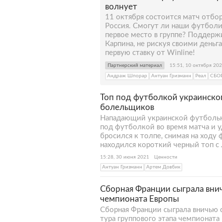
волнует
11 октября состоится матч отбо
Россия. Смогут ли наши футболи
первое место в группе? Поддерж
Карпина, не рискуя своими деньг
первую ставку от Winline!
Партнерский материал
15:51, 10 октября 20
Андраж Шпорар
Антуан Гризманн
Реал
СБО
Топ под футболкой украинског
болельщиков
Нападающий украинской футбольн
под футболкой во время матча и 
бросился к толпе, снимая на ходу
находился короткий черный топ с 
15:28, 30 июня 2021
Ценности
Антуан Гризманн
Артем Довбик
Сборная Франции сыграла внич
чемпионата Европы
Сборная Франции сыграла вничью 
тура группового этапа чемпионата