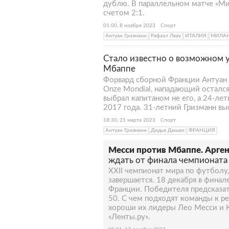
дублю. В параллельном матче «Ми
счетом 2:1.
01:00, 8 ноября 2023
Спорт
Антуан Гризманн
Рафаэл Леау
ИТАЛИЯ
МИЛА
Стало известно о возможном у
Мбаппе
Форвард сборной Франции Антуан
Onze Mondial, нападающий осталс
выбрал капитаном не его, а 24-ле
2017 года. 31-летний Гризманн выс
18:30, 21 марта 2023
Спорт
Антуан Гризманн
Дидье Дешам
ФРАНЦИЯ
Месси против Мбаппе. Арге
ждать от финала чемпионата 
XXII чемпионат мира по футболу,
завершается. 18 декабря в фина
Франции. Победителя предсказа
50. С чем подходят команды к 
хороши их лидеры Лео Месси и 
«Ленты.ру».