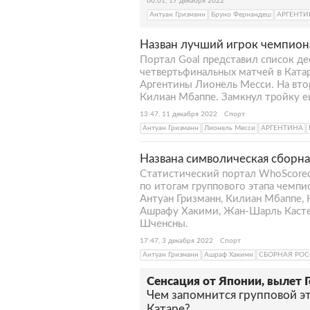
00:01, 17 декабря 2022
Антуан Гризманн
Бруно Фернандеш
АРГЕНТИ
Назван лучший игрок чемпион
Портал Goal представил список д
четвертьфинальных матчей в Ката
Аргентины Лионель Месси. На вт
Килиан Мбаппе. Замкнул тройку е
13:47, 11 декабря 2022
Спорт
Антуан Гризманн
Лионель Месси
АРГЕНТИНА
Названа символическая сборна
Статистический портал WhoScore
по итогам группового этапа чемпи
Антуан Гризманн, Килиан Мбаппе, 
Ашрафу Хакими, Жан-Шарль Кастел
Шченсны.
17:47, 3 декабря 2022
Спорт
Антуан Гризманн
Ашраф Хакими
СБОРНАЯ РО
Сенсация от Японии, вылет 
Чем запомнится групповой э
Катаре?