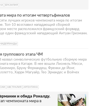
НА
БРАЗИЛИЯ
ата мира по итогам четвертьфиналов
есяти лучших игроков чемпионата мира по итогам
ре. Топ-10 возглавил нападающий сборной
ором месте расположился французский форвард
ще один французский нападающий Антуан Гризманн.
НИДЕРЛАНДЫ
я группового этапа ЧМ
d назвал символическую футбольную сборную мира
оната мира в Катаре. В нее вошли Лионель Месси,
Каземиро, Бруну Фернандеш, Френки де Йонг,
летто, Харри Магуайр, Тео Эрнандес и Войчех
ССИИ
АВСТРАЛИЯ
АРГЕНТИНА
Германии и обида Роналду.
тап чемпионата мира в