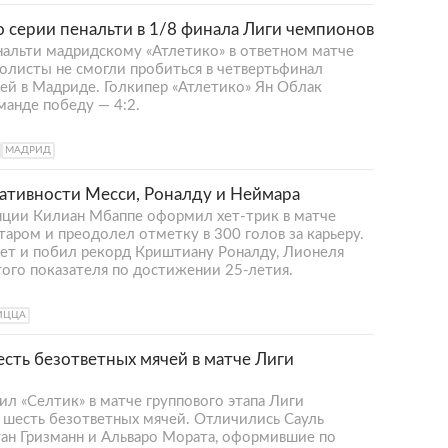
о серии пенальти в 1/8 финала Лиги чемпионов
нальти мадридскому «Атлетико» в ответном матче
олисты не смогли пробиться в четвертьфинал
ей в Мадриде. Голкипер «Атлетико» Ян Облак
манде победу — 4:2.
МАДРИД
ативности Месси, Роналду и Неймара
ии Килиан Мбаппе оформил хет-трик в матче
аром и преодолел отметку в 300 голов за карьеру.
лет и побил рекорд Криштиану Роналду, Лионеля
того показателя по достижении 25-летия.
ИЦЦА
есть безответных мячей в матче Лиги
ил «Селтик» в матче группового этапа Лиги
м шесть безответных мячей. Отличились Сауль
уан Гризманн и Альваро Мората, оформившие по