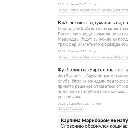
18:25, 25 июля 2022
Спорт
Антуан Гризманн
Криштиану Роналду
Манчесте
В «Атлетико» задумались над
Мадридский «Атлетико» может ра
Гризманном ради возможности при
Мадридцы будут вынуждены продат
трансфер 37-летнего форварда сб
20:51, 23 июля 2022
Спорт
Антуан Гризманн
Криштиану Роналду
Манчесте
Футболисты «Барселоны» оста
Футболисты «Барселоны» остались
клуба. Игроки ожидали подарков 
принято решение отказаться от н
получали от клуба в подарок раз
устройства.
20:23, 25 декабря 2021
Спорт
Антуан Гризманн
Карпина Марибором не напу
Словению обернулся кошмар