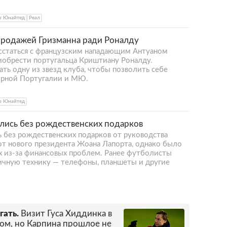
р Юнайтед
Реал
 продажей Гризманна ради Роналду
сстаться с французским нападающим Антуаном
обрести португальца Криштиану Роналду.
ь одну из звезд клуба, чтобы позволить себе
орной Португалии и МЮ.
р Юнайтед
лись без рождественских подарков
 без рождественских подарков от руководства
от нового президента Жоана Лапорта, однако было
их из-за финансовых проблем. Ранее футболисты
личную технику — телефоны, планшеты и другие
гать.
Визит Гуса Хиддинка в
ом, но Карпина прошлое не