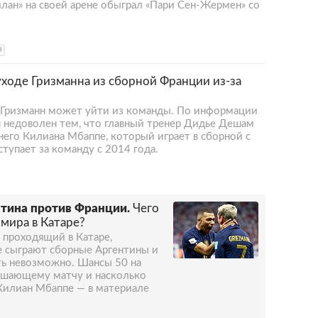
лан» на своей арене обыграл «Пари Сен-Жермен» со
Н
ходе Гризманна из сборной Франции из-за
 Гризманн может уйти из команды. По информации
я недоволен тем, что главный тренер Дидье Дешам
тнего Килиана Мбаппе, который играет в сборной с
тупает за команду с 2014 года.
нтина против Франции.
Чего
мира в Катаре?
 проходящий в Катаре,
ле сыграют сборные Аргентины и
ть невозможно. Шансы 50 на
решающему матчу и насколько
Килиан Мбаппе — в материале