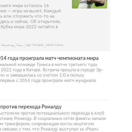
онате мира осталось 16
ное — игры на вылет. Каждый
ь или отложить что-то на
десь и сейчас. Об открытиях,
х Кубка мира-2022 читайте в
р Юнайтед
Реал
АВСТРАЛИЯ
АРГЕНТИНА
014 года проиграла матч чемпионата мира
альной команде Туниса в матче третьего тура
2022 года в Катаре. Встреча прошла в городе Эр-
и» и завершилась со счетом 1:0 в пользу
первые с 2014 года проиграли матч мундиаля.
 против перехода Роналду
ыступили против потенциального перехода в клуб
тиану Роналду. В социальных сетях фанаты начали
м трансфером, сопровождая посты хештегом
связано с тем, что Роналду выступал за «Реал».