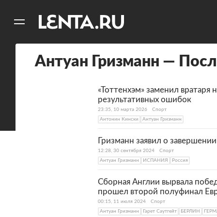
11
A
Антуан Гризманн — Пос
«Тоттенхэм» заменил вратаря н
результативных ошибок
23:35, 10 марта 2026
Спорт
Антонин Кински
Антуан Гризманн
Гризманн заявил о завершении
12:28, 30 сентября 2024
Спорт
Антуан Гризманн
ИСПАНИЯ
Россия
Сборная Англии вырвала побед
прошел второй полуфинал Ев
00:15, 11 июля 2024
Спорт
Антуан Гризманн
Гарет Саутгейт
БЕРЛИН
ГЕР