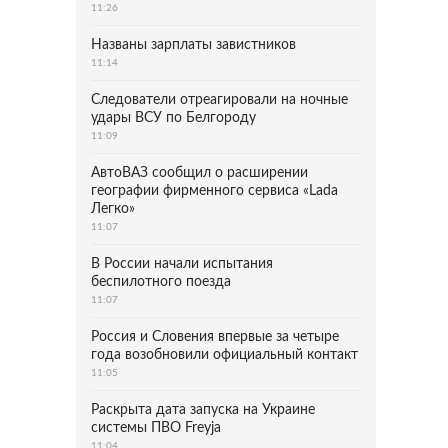
11:26
Названы зарплаты завистников
11:14
Следователи отреагировали на ночные
удары ВСУ по Белгороду
11:09
АвтоВАЗ сообщил о расширении
географии фирменного сервиса «Lada
Легко»
11:07
В России начали испытания
беспилотного поезда
11:07
Россия и Словения впервые за четыре
года возобновили официальный контакт
11:05
Раскрыта дата запуска на Украине
системы ПВО Freyja
11:04