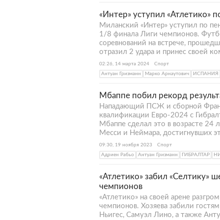
«Интер» уступил «Атлетико» п
Миланский «Интер» уступил по пе
1/8 финала Лиги чемпионов. Футб
соревнований на встрече, прошедш
отразил 2 удара и принес своей ко
02:26, 14 марта 2024
Спорт
Антуан Гризманн
Марко Арнаутович
ИСПАНИЯ
Мбаппе побил рекорд результ
Нападающий ПСЖ и сборной Франц
квалификации Евро-2024 с Гибралт
Мбаппе сделал это в возрасте 24 
Месси и Неймара, достигнувших э
09:30, 19 ноября 2023
Спорт
Адриен Рабьо
Антуан Гризманн
ГИБРАЛТАР
Н
«Атлетико» забил «Селтику» ш
чемпионов
«Атлетико» на своей арене разгром
чемпионов. Хозяева забили гостя
Ньигес, Самуэл Лино, а также Ант