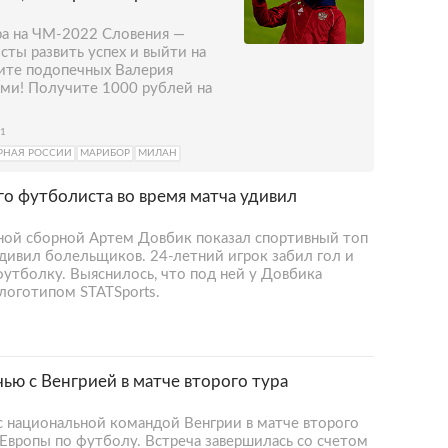
ра на ЧМ-2022 Словения —
сты развить успех и выйти на
ите подопечных Валерия
ами! Получите 1000 рублей на
21
РНАЯ РОССИИ
МАРИБОР
МИЛАН
о футболиста во время матча удивил
ой сборной Артем Довбик показал спортивный топ
удивил болельщиков. 24-летний игрок забил гол и
 футболку. Выяснилось, что под ней у Довбика
логотипом STATSports.
ью с Венгрией в матче второго тура
с национальной командой Венгрии в матче второго
 Европы по футболу. Встреча завершилась со счетом