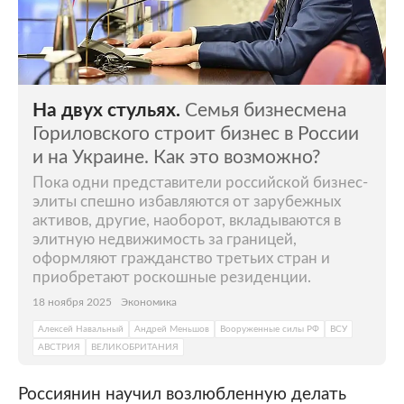
На двух стульях.
Семья бизнесмена
Гориловского строит бизнес в России
и на Украине. Как это возможно?
Пока одни представители российской бизнес-
элиты спешно избавляются от зарубежных
активов, другие, наоборот, вкладываются в
элитную недвижимость за границей,
оформляют гражданство третьих стран и
приобретают роскошные резиденции.
18 ноября 2025
Экономика
Алексей Навальный
Андрей Меньшов
Вооруженные силы РФ
ВСУ
АВСТРИЯ
ВЕЛИКОБРИТАНИЯ
Россиянин научил возлюбленную делать