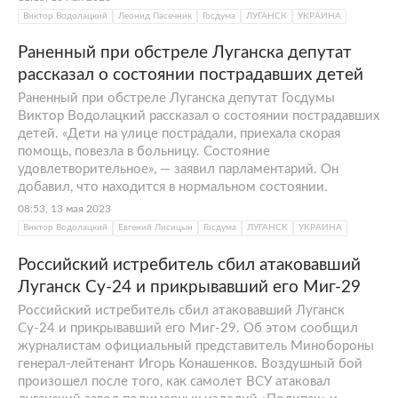
Виктор Водолацкий
Леонид Пасечник
Госдума
ЛУГАНСК
УКРАИНА
Раненный при обстреле Луганска депутат
рассказал о состоянии пострадавших детей
Раненный при обстреле Луганска депутат Госдумы
Виктор Водолацкий рассказал о состоянии пострадавших
детей. «Дети на улице пострадали, приехала скорая
помощь, повезла в больницу. Состояние
удовлетворительное», — заявил парламентарий. Он
добавил, что находится в нормальном состоянии.
08:53, 13 мая 2023
Виктор Водолацкий
Евгений Лисицын
Госдума
ЛУГАНСК
УКРАИНА
Российский истребитель сбил атаковавший
Луганск Су-24 и прикрывавший его Миг-29
Российский истребитель сбил атаковавший Луганск
Су-24 и прикрывавший его Миг-29. Об этом сообщил
журналистам официальный представитель Минобороны
генерал-лейтенант Игорь Конашенков. Воздушный бой
произошел после того, как самолет ВСУ атаковал