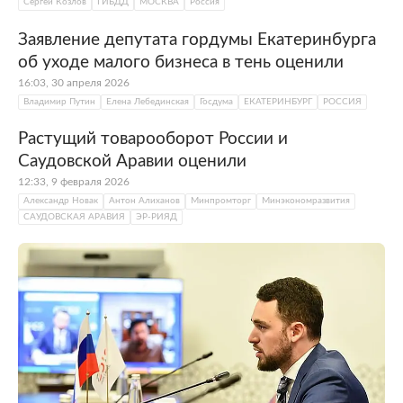
Сергей Козлов
ГИБДД
МОСКВА
Россия
Заявление депутата гордумы Екатеринбурга
об уходе малого бизнеса в тень оценили
16:03, 30 апреля 2026
Владимир Путин
Елена Лебединская
Госдума
ЕКАТЕРИНБУРГ
РОССИЯ
Растущий товарооборот России и
Саудовской Аравии оценили
12:33, 9 февраля 2026
Александр Новак
Антон Алиханов
Минпромторг
Минэкономразвития
САУДОВСКАЯ АРАВИЯ
ЭР-РИЯД