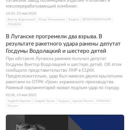
луганский завод полимерных изделий «Полипак» и
мясоперерабатывающий комбинат.
14:33, 13 мая 2023
Виктор Водолацкий
Игорь Конашенков
Госдума
ВЕЛИКОБРИТАНИЯ
ЛОНДОН
В Луганске прогремели два взрыва. В
результате ракетного удара ранены депутат
Госдумы Водолацкий и шестеро детей
При обстреле Луганска ранения получил депутат
Госдумы Виктор Водолацкий и шестеро детей. Об этом
сообщило представительство ЛНР в СЦКК.
Предположительно, удар был нанесен двумя крылатыми
ракетами из ОТРК «Гром» украинского производства.
Раненый парламентарий назвал подлым удар по городу.
02:36, 13 мая 2023
Андрей Марочко
Андрей Турчак
Госдума
Единая Россия
ЛУГАНСК
Россия