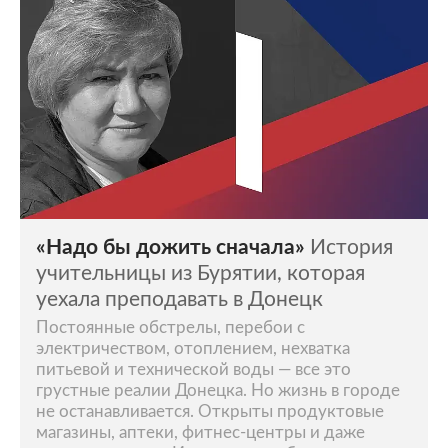
«Надо бы дожить сначала»
История
учительницы из Бурятии, которая
уехала преподавать в Донецк
Постоянные обстрелы, перебои с
электричеством, отоплением, нехватка
питьевой и технической воды — все это
грустные реалии Донецка. Но жизнь в городе
не останавливается. Открыты продуктовые
магазины, аптеки, фитнес-центры и даже