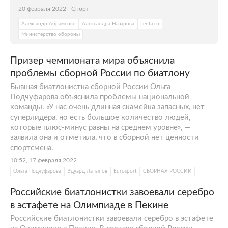
20 февраля 2022
Спорт
Александр Абраменко
Александра Назарова
Lenta.ru
Министерство обороны
Призер чемпионата мира объяснила
проблемы сборной России по биатлону
Бывшая биатлонистка сборной России Ольга
Подчуфарова объяснила проблемы национальной
команды. «У нас очень длинная скамейка запасных, нет
суперлидера, но есть большое количество людей,
которые плюс-минус равны на среднем уровне», —
заявила она и отметила, что в сборной нет ценности
спортсмена.
10:52, 17 февраля 2022
Ольга Подчуфарова
Эдуард Латыпов
Eurosport
СБОРНАЯ РОССИИ
Российские биатлонистки завоевали серебро
в эстафете на Олимпиаде в Пекине
Российские биатлонистки завоевали серебро в эстафете