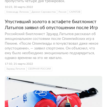
пропустить четыре дня тренировок.
10:23, 30 марта 2022
Александр Логинов
Даниил Серохвостов
Россия
САРАТОВ
Упустивший золото в эстафете биатлонист
Латыпов заявил об опустошении после Игр
Российский биатлонист Эдуард Латыпов рассказал об
эмоциональном состоянии после Олимпийских игр в
Пекине. «После Олимпиады я почувствовал даже некое
опустошение», — заявил спортсмен. Он объяснил, что
ему было необходимо эмоционально подзарядиться,
однако времени на это не хватало.
17:10, 21 марта 2022
Эдуард Латыпов
СБОРНАЯ РОССИИ