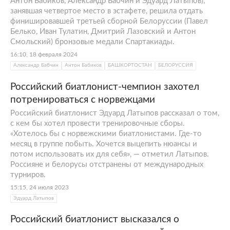
Антон Бабиков, Александр Бабчин и Эдуард Латыпов),
занявшая четвертое место в эстафете, решила отдать
финишировавшей третьей сборной Белоруссии (Павел
Белько, Иван Тулатин, Дмитрий Лазовский и Антон
Смольский) бронзовые медали Спартакиады.
16:10, 18 февраля 2024
Александр Бабчин
Антон Бабиков
БАШКОРТОСТАН
БЕЛОРУССИЯ
Российский биатлонист-чемпион захотел
потренироваться с норвежцами
Российский биатлонист Эдуард Латыпов рассказал о том,
с кем бы хотел провести тренировочные сборы.
«Хотелось бы с норвежскими биатлонистами. Где‑то
месяц в группе побыть. Хочется выцепить нюансы и
потом использовать их для себя», — отметил Латыпов.
Россияне и белорусы отстранены от международных
турниров.
15:15, 24 июля 2023
Эдуард Латыпов
Российский биатлонист высказался о