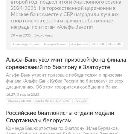
второй год, подвел итоги биатлонного сезона
2024-2025. На торжественной церемонии в
Москве банк вместе с СБР наградили лучших
спортсменов сезона и вручил собственные
награды по итогам «Альфа-Зачета».
29 мая 2025
Экономика
Александр Корнев
Виктория Сливко
Альфа-банк
МОСКВА
РОССИЯ
Альфа-Банк увеличит призовой фонд финала
соревнований по биатлону в Златоусте
Альфа-Банк утроит призовые победителям и призерам
финала «Альфа-Банк Кубка России по биатлону» во всех
дисциплинах. Об этом говорится в сообщении банка.
16:27, 5 марта 2025
Эдуард Латыпов
Альфа-банк
ЗЛАТОУСТ
РОССИЯ
Российские биатлонисты отдали медали
Спартакиады белорусам
Команда Башкортостана по биатлону (Илья Бурлаков,