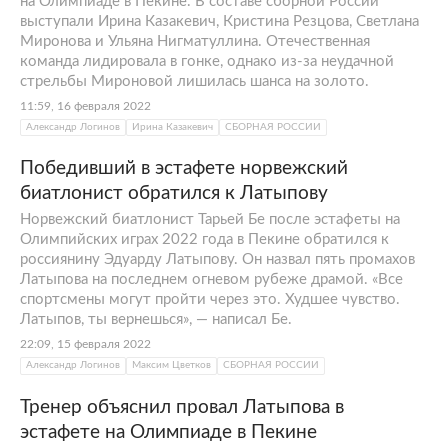
на Олимпиаде в Пекине. В составе сборной России
выступали Ирина Казакевич, Кристина Резцова, Светлана
Миронова и Ульяна Нигматуллина. Отечественная
команда лидировала в гонке, однако из-за неудачной
стрельбы Мироновой лишилась шанса на золото.
11:59, 16 февраля 2022
Александр Логинов
Ирина Казакевич
СБОРНАЯ РОССИИ
Победивший в эстафете норвежский
биатлонист обратился к Латыпову
Норвежский биатлонист Тарьей Бе после эстафеты на
Олимпийских играх 2022 года в Пекине обратился к
россиянину Эдуарду Латыпову. Он назвал пять промахов
Латыпова на последнем огневом рубеже драмой. «Все
спортсмены могут пройти через это. Худшее чувство.
Латыпов, ты вернешься», — написал Бе.
22:09, 15 февраля 2022
Александр Логинов
Максим Цветков
СБОРНАЯ РОССИИ
Тренер объяснил провал Латыпова в
эстафете на Олимпиаде в Пекине