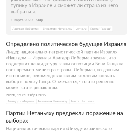
тупику в Израиле и сможет ли страна из него
выбраться.
1 марта 2020
Мир
Авигдор Либерман
Биньямин Нетаньяху
Lenta.ru
Газета "Гаарец"
Определено политическое будущее Израиля
Лидер национально-патриотической партии Израиля
«Наш дом — Израиль» Авигдор Либерман заявил, что
поддержит кандидатуру главы оппозиции Бени Ганца на
пост премьер-министра страны. Либерман, по данным
источников, рекомендовал своим коллегам сделать
выбор в пользу Ганца. Отмечается, что это решение
может стать решающим.
20:28, 19 сентября 2019
Авигдор Либерман
Биньямин Нетаньяху
Газета The Times
Партии Нетаньяху предрекли поражение на
выборах
Националистическая партия «Ликуд» израильского