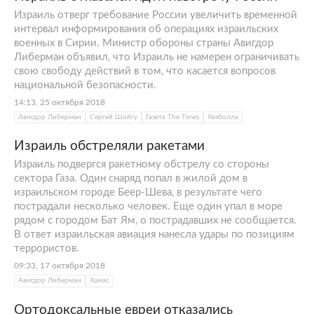
Израиль отверг требование России увеличить временной
интервал информирования об операциях израильских
военных в Сирии. Министр обороны страны Авигдор
Либерман объявил, что Израиль не намерен ограничивать
свою свободу действий в том, что касается вопросов
национальной безопасности.
14:13, 25 октября 2018
Авигдор Либерман
Сергей Шойгу
Газета The Times
Хезболла
Израиль обстреляли ракетами
Израиль подвергся ракетному обстрелу со стороны
сектора Газа. Один снаряд попал в жилой дом в
израильском городе Беер-Шева, в результате чего
пострадали несколько человек. Еще один упал в море
рядом с городом Бат Ям, о пострадавших не сообщается.
В ответ израильская авиация нанесла удары по позициям
террористов.
09:33, 17 октября 2018
Авигдор Либерман
Хамас
Ортодоксальные евреи отказались