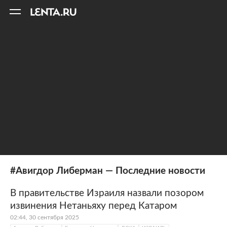
11
A
#Авигдор Либерман — Последние новости
В правительстве Израиля назвали позором
извинения Нетаньяху перед Катаром
02:44, 30 сентября 2025