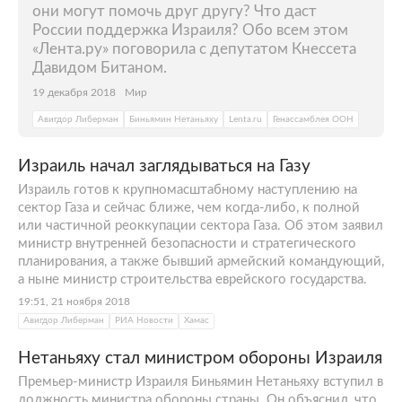
они могут помочь друг другу? Что даст
России поддержка Израиля? Обо всем этом
«Лента.ру» поговорила с депутатом Кнессета
Давидом Битаном.
19 декабря 2018
Мир
Авигдор Либерман
Биньямин Нетаньяху
Lenta.ru
Генассамблея ООН
Израиль начал заглядываться на Газу
Израиль готов к крупномасштабному наступлению на
сектор Газа и сейчас ближе, чем когда-либо, к полной
или частичной реоккупации сектора Газа. Об этом заявил
министр внутренней безопасности и стратегического
планирования, а также бывший армейский командующий,
а ныне министр строительства еврейского государства.
19:51, 21 ноября 2018
Авигдор Либерман
РИА Новости
Хамас
Нетаньяху стал министром обороны Израиля
Премьер-министр Израиля Биньямин Нетаньяху вступил в
должность министра обороны страны. Он объяснил, что