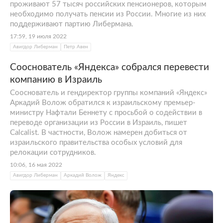
проживают 57 тысяч российских пенсионеров, которым
необходимо получать пенсии из России. Многие из них
поддерживают партию Либермана.
17:59, 19 июля 2022
Авигдор Либерман
Петр Авен
Сооснователь «Яндекса» собрался перевести
компанию в Израиль
Сооснователь и гендиректор группы компаний «Яндекс»
Аркадий Волож обратился к израильскому премьер-
министру Нафтали Беннету с просьбой о содействии в
переводе организации из России в Израиль, пишет
Calcalist. В частности, Волож намерен добиться от
израильского правительства особых условий для
релокации сотрудников.
10:06, 16 мая 2022
Авигдор Либерман
Аркадий Волож
Яндекс