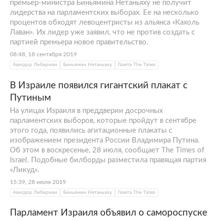
премьер-министра Биньямина Нетаньяху не получит
лидерства на парламентских выборах. Ее на несколько
процентов обходят левоцентристы из альянса «Кахоль
Лаван». Их лидер уже заявил, что не против создать с
партией премьера новое правительство.
08:48, 18 сентября 2019
Авигдор Либерман
Биньямин Нетаньяху
Газета The Times
В Израиле появился гигантский плакат с
Путиным
На улицах Израиля в преддверии досрочных
парламентских выборов, которые пройдут в сентябре
этого года, появились агитационные плакаты с
изображением президента России Владимира Путина.
Об этом в воскресенье, 28 июля, сообщает The Times of
Israel. Подобные билборды разместила правящая партия
«Ликуд».
15:39, 28 июля 2019
Авигдор Либерман
Биньямин Нетаньяху
Газета The Times
Парламент Израиля объявил о самороспуске