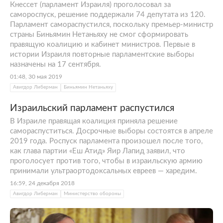
Кнессет (парламент Израиля) проголосовал за
самороспуск, решение поддержали 74 депутата из 120.
Парламент самораспустился, поскольку премьер-министр
страны Биньямин Нетаньяху не смог сформировать
правящую коалицию и кабинет министров. Первые в
истории Израиля повторные парламентские выборы
назначены на 17 сентября.
01:48, 30 мая 2019
Авигдор Либерман
Биньямин Нетаньяху
Израильский парламент распустился
В Израиле правящая коалиция приняла решение
самораспуститься. Досрочные выборы состоятся в апреле
2019 года. Роспуск парламента произошел после того,
как глава партии «Еш Атид» Яир Лапид заявил, что
проголосует против того, чтобы в израильскую армию
принимали ультраортодоксальных евреев — харедим.
16:59, 24 декабря 2018
Авигдор Либерман
Министерство обороны