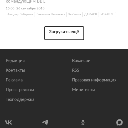
командующим ВВС.
15:05, 26 сентября 2018
Авигдор Либерман
Биньямин Нетаньяху
Хезболла
ДАМАСК
ИЗРАИЛЬ
Загрузить ещё
Редакция
Вакансии
Контакты
RSS
Реклама
Правовая информация
Пресс-релизы
Мини-игры
Техподдержка