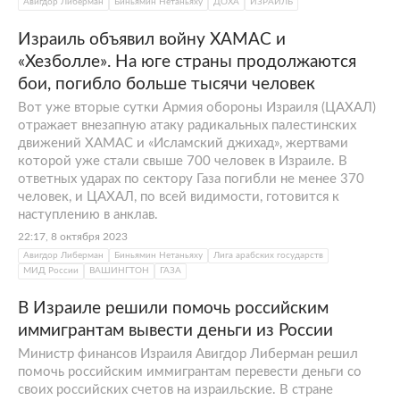
Авигдор Либерман
Биньямин Нетаньяху
ДОХА
ИЗРАИЛЬ
Израиль объявил войну ХАМАС и
«Хезболле». На юге страны продолжаются
бои, погибло больше тысячи человек
Вот уже вторые сутки Армия обороны Израиля (ЦАХАЛ)
отражает внезапную атаку радикальных палестинских
движений ХАМАС и «Исламский джихад», жертвами
которой уже стали свыше 700 человек в Израиле. В
ответных ударах по сектору Газа погибли не менее 370
человек, и ЦАХАЛ, по всей видимости, готовится к
наступлению в анклав.
22:17, 8 октября 2023
Авигдор Либерман
Биньямин Нетаньяху
Лига арабских государств
МИД России
ВАШИНГТОН
ГАЗА
В Израиле решили помочь российским
иммигрантам вывести деньги из России
Министр финансов Израиля Авигдор Либерман решил
помочь российским иммигрантам перевести деньги со
своих российских счетов на израильские. В стране