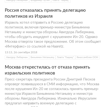
Авигдор Либерман
Владимир Путин
Газета "Гаарец"
Россия отказалась принять делегацию
политиков из Израиля
Израиль хотел отправить в Россию делегацию
политиков, включая премьер-министра Биньямина
Нетаньяху и министра обороны Авигдора Либермана,
чтобы обсудить инцидент с крушением Ил-20. Однако
Москва отвергла такое предложение. Об этом сообщает
«Интерфакс» со ссылкой на Haaretz.
13:13, 26 сентября 2018
Авигдор Либерман
Биньямин Нетаньяху
Газета "Гаарец"
Генассамблея ООН
Москва открестилась от отказа принять
израильских политиков
Пресс-секретарь президента России Дмитрий Песков
опроверг появившуюся в СМИ информацию, что Москва
после крушения Ил-20 не согласилась принять премьер-
министра Израиля Биньямина Нетаньяху и министра
обороны Авигдора Либермана. Изначально Иерусалим
предлагал направить военную делегацию с