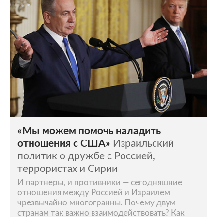
«Мы можем помочь наладить
отношения с США»
Израильский
политик о дружбе с Россией,
террористах и Сирии
И партнеры, и противники — сегодняшние
отношения между Россией и Израилем
чрезвычайно многогранны. Почему двум
странам так важно взаимодействовать? Как