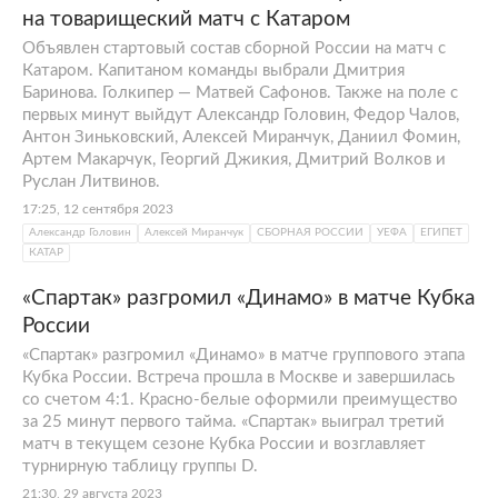
на товарищеский матч с Катаром
Объявлен стартовый состав сборной России на матч с
Катаром. Капитаном команды выбрали Дмитрия
Баринова. Голкипер — Матвей Сафонов. Также на поле с
первых минут выйдут Александр Головин, Федор Чалов,
Антон Зиньковский, Алексей Миранчук, Даниил Фомин,
Артем Макарчук, Георгий Джикия, Дмитрий Волков и
Руслан Литвинов.
17:25, 12 сентября 2023
Александр Головин
Алексей Миранчук
СБОРНАЯ РОССИИ
УЕФА
ЕГИПЕТ
КАТАР
«Спартак» разгромил «Динамо» в матче Кубка
России
«Спартак» разгромил «Динамо» в матче группового этапа
Кубка России. Встреча прошла в Москве и завершилась
со счетом 4:1. Красно-белые оформили преимущество
за 25 минут первого тайма. «Спартак» выиграл третий
матч в текущем сезоне Кубка России и возглавляет
турнирную таблицу группы D.
21:30, 29 августа 2023