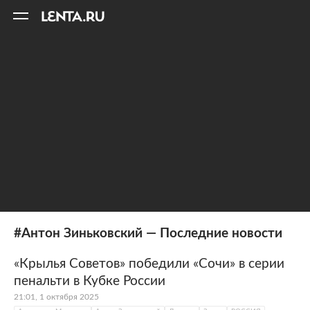
11
A
#Антон Зиньковский — Последние новости
«Крылья Советов» победили «Сочи» в серии
пенальти в Кубке России
21:01, 1 октября 2025