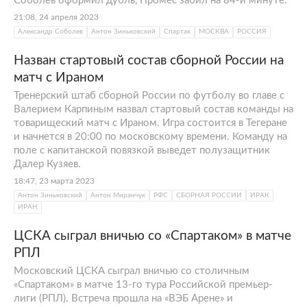
Соболев оформил дубль, Промес забил на 84-й минуте.
21:08, 24 апреля 2023
Александр Соболев
Антон Зиньковский
Спартак
МОСКВА
РОССИЯ
Назван стартовый состав сборной России на
матч с Ираном
Тренерский штаб сборной России по футболу во главе с
Валерием Карпиным назвал стартовый состав команды на
товарищеский матч с Ираном. Игра состоится в Тегеране
и начнется в 20:00 по московскому времени. Команду на
поле с капитанской повязкой выведет полузащитник
Далер Кузяев.
18:47, 23 марта 2023
Антон Зиньковский
Антон Миранчук
РФС
СБОРНАЯ РОССИИ
ИРАК
ИРАН
ЦСКА сыграл вничью со «Спартаком» в матче
РПЛ
Московский ЦСКА сыграл вничью со столичным
«Спартаком» в матче 13-го тура Российской премьер-
лиги (РПЛ). Встреча прошла на «ВЭБ Арене» и