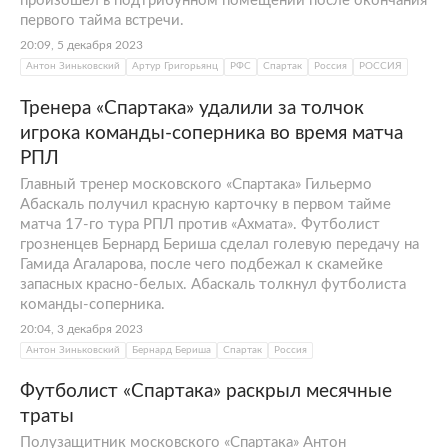
произошел в подтрибунном помещении после окончания
первого тайма встречи.
20:09, 5 декабря 2023
Антон Зиньковский
Артур Григорьянц
РФС
Спартак
Россия
РОССИЯ
Тренера «Спартака» удалили за толчок
игрока команды-соперника во время матча
РПЛ
Главный тренер московского «Спартака» Гильермо
Абаскаль получил красную карточку в первом тайме
матча 17-го тура РПЛ против «Ахмата». Футболист
грозненцев Бернард Бериша сделал голевую передачу на
Гамида Агаларова, после чего подбежал к скамейке
запасных красно-белых. Абаскаль толкнул футболиста
команды-соперника.
20:04, 3 декабря 2023
Антон Зиньковский
Бернард Бериша
Спартак
Россия
Футболист «Спартака» раскрыл месячные
траты
Полузащитник московского «Спартака» Антон