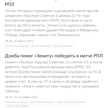
РПЛ
«Сочи» потерпел поражение в домашнем матче против
самарских «Крыльев Советов» в рамках 22-го тура
Российской премьер-лиги (РПЛ). Гости вели в счете
вплоть до 80-й минуты. Затем Сочи удалось сравнять
счет, благодаря точным ударам Мелкадзе и Макарчука.
Победу «Крыльям» принес гол Зиньковского.
18:28, 20 марта 2022
Антон Зиньковский
Артем Макарчук
Крылья Советов
Дзюба помог «Зениту» победить в матче РПЛ
«Зенит» обыграл «Крылья Советов» со счетом 2:1 в матче
девятого тура Российской премьер-лиги (РПЛ). 33-
летний Дзюба помог своей команде отыграться: на 35-й
минуте он воспользовался передачей с углового и
сравнял счет. А уже на 79-й минуте форвард заработал
пенальти. «Зенит» упрочил свое лидерство в турнирной
таблице.
18:35, 25 сентября 2021
Алексей Сутормин
Антон Зиньковский
Зенит
Крылья Советов
САНКТ-ПЕТЕРБУРГ