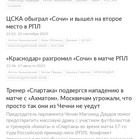
Александр Медведев
Антон Зиньковский
Динамо
Зенит
РОССИЯ
САМАРА
ЦСКА обыграл «Сочи» и вышел на второе
место в РПЛ
22:02, 22 сентября 2025
Антон Зиньковский
Иван Обляков
Динамо
ЦСКА
КРАСНОДАРСКИЙ КРАЙ
РОССИЯ
«Краснодар» разгромил «Сочи» в матче РПЛ
22:36, 17 августа 2025
Антон Зиньковский
Гаэтан Перрен
Крылья Советов
КРАСНОДАР
КРАСНОДАРСКИЙ КРАЙ
Тренер «Спартака» подвергся нападению в
матче с «Ахматом». Москвичам угрожали, что
просто так они из Чечни не уедут
Председатель парламента Чечни Магомед Даудов помог
предотвратить массовую драку с участием футболистов
и тренеров «Ахмата» и «Спартака» во время матча 17-го
тура Российской премьер-лиги (РПЛ). Конфликт