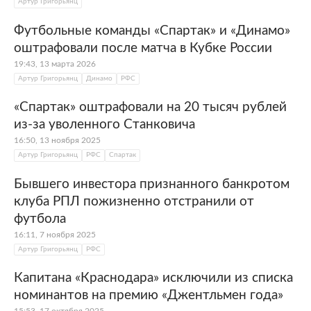
Артур Григорьянц
Футбольные команды «Спартак» и «Динамо»
оштрафовали после матча в Кубке России
19:43, 13 марта 2026
Артур Григорьянц
Динамо
РФС
«Спартак» оштрафовали на 20 тысяч рублей
из-за уволенного Станковича
16:50, 13 ноября 2025
Артур Григорьянц
РФС
Спартак
Бывшего инвестора признанного банкротом
клуба РПЛ пожизненно отстранили от
футбола
16:11, 7 ноября 2025
Артур Григорьянц
РФС
Капитана «Краснодара» исключили из списка
номинантов на премию «Джентльмен года»