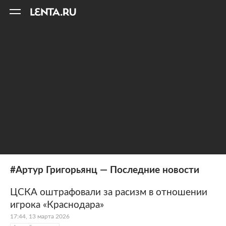
11
A
#Артур Григорьянц — Последние новости
ЦСКА оштрафовали за расизм в отношении
игрока «Краснодара»
17:44, 13 марта 2026