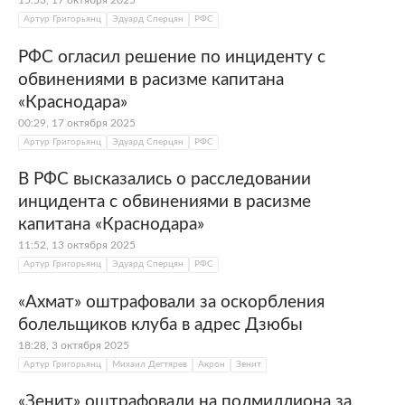
15:53, 17 октября 2025
Артур Григорьянц
Эдуард Сперцян
РФС
РФС огласил решение по инциденту с
обвинениями в расизме капитана
«Краснодара»
00:29, 17 октября 2025
Артур Григорьянц
Эдуард Сперцян
РФС
В РФС высказались о расследовании
инцидента с обвинениями в расизме
капитана «Краснодара»
11:52, 13 октября 2025
Артур Григорьянц
Эдуард Сперцян
РФС
«Ахмат» оштрафовали за оскорбления
болельщиков клуба в адрес Дзюбы
18:28, 3 октября 2025
Артур Григорьянц
Михаил Дегтярев
Акрон
Зенит
«Зенит» оштрафовали на полмиллиона за