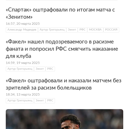
«Спартак» оштрафовали по итогам матча с
«Зенитом»
16:57, 20 марта 2025
Александр Медведев
Артур Григорьянц
Зенит
РФС
МОСКВА
РОССИЯ
«Факел» нашел подозреваемого в расизме
фаната и попросил РФС смягчить наказание
для клуба
14:59, 19 марта 2025
Артур Григорьянц
Зенит
РФС
«Факел» оштрафовали и наказали матчем без
зрителей за расизм болельщиков
18:34, 13 марта 2025
Артур Григорьянц
Зенит
РФС