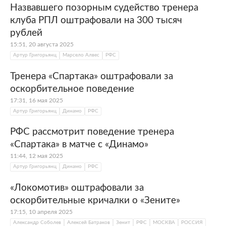
Назвавшего позорным судейство тренера
клуба РПЛ оштрафовали на 300 тысяч
рублей
15:51, 20 августа 2025
Артур Григорьянц
Марсело Алвес
РФС
Тренера «Спартака» оштрафовали за
оскорбительное поведение
17:31, 16 мая 2025
Артур Григорьянц
Динамо
РФС
РФС рассмотрит поведение тренера
«Спартака» в матче с «Динамо»
11:44, 12 мая 2025
Артур Григорьянц
Динамо
РФС
«Локомотив» оштрафовали за
оскорбительные кричалки о «Зените»
17:15, 10 апреля 2025
Александр Соболев
Алексей Батраков
Зенит
РФС
МОСКВА
РОССИЯ