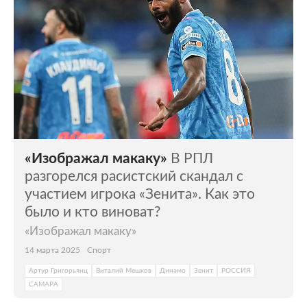
«Изображал макаку»
В РПЛ
разгорелся расистский скандал с
участием игрока «Зенита». Как это
было и кто виноват?
«Изображал макаку»
14 марта 2025
Спорт
Артур Григорьянц
Виталий Мешков
Динамо
Зенит
РОССИЯ
САМАРА