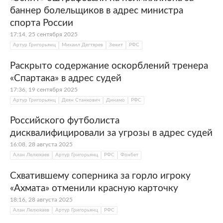
баннер болельщиков в адрес министра
спорта России
17:14, 25 сентября 2025
Артур Григорьянц
Михаил Дегтярев
Зенит
РФС
Раскрыто содержание оскорблений тренера
«Спартака» в адрес судей
17:36, 19 сентября 2025
Артур Григорьянц
Деян Станкович
Динамо
РФС
Российского футболиста
дисквалифицировали за угрозы в адрес судей
16:08, 28 августа 2025
Алан Лелюкаев
Артур Григорьянц
РФС
Фонбет
Схватившему соперника за горло игроку
«Ахмата» отменили красную карточку
18:16, 28 августа 2025
Алан Лелюкаев
Артур Григорьянц
РФС