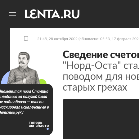
11
A
21:45, 28 октября 2002
(обновлено: 05:53, 17 февраля 202
Сведение счето
"Норд-Оста" ст
поводом для но
старых грехах
Знаменитая поза Сталина
с ладонью за пазухой была
не ради образа — так он
маскировал искалеченную в
детстве руку