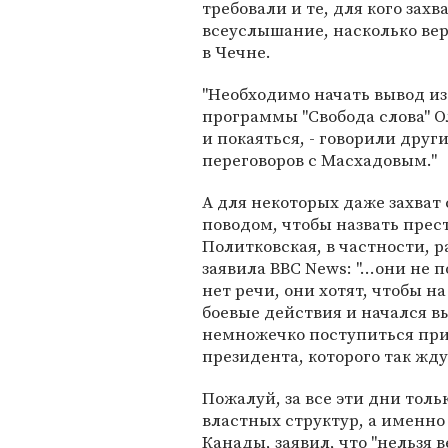
требовали и те, для кого зах
всеуслышание, насколько ве
в Чечне.
"Необходимо начать вывод из
программы "Свобода слова" Ол
и покаяться, - говорили други
переговоров с Масхадовым."
А для некоторых даже захват
поводом, чтобы назвать пре
Политковская, в частности, р
заявила BBC News: "...они не
нет речи, они хотят, чтобы 
боевые действия и начался вы
немножечко поступиться при
президента, которого так жду
Пожалуй, за все эти дни тол
властных структур, а именн
Канады, заявил, что "нельзя 