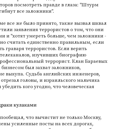
оров посмотреть правде в глаза: "Штурм
гибнут все заложники".
рме все же было принято, также вызвал шквал
тили заявления террористов о том, что они
и и "хотят умереть больше, чем заложники -
жно считать единственно правильным, если
ь граваря террористов. Если верить
 телеканалов, изучивших биографию
профессиональный террорист. Клан Бараевых
х бизнесом был захват заложников,
е выкупа. Судьба английских инженеров,
отрезал головы, и израильского мальчика
убедить кого угодно, что человеческая
драки кулаками
пообещал, что вычистит не только Москву,
лены усиленные посты на всех дорогах,