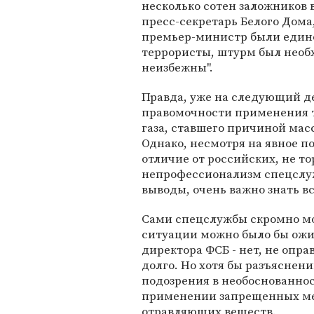
несколько сотен заложников 
пресс-секретарь Белого Дома
премьер-министр были едино
террористы, штурм был необ
неизбежны".
Правда, уже на следующий 
правомочности применения т
газа, ставшего причиной мас
Однако, несмотря на явное п
отличие от российских, не то
непрофессионализм спецслужб,
выводы, очень важно знать вс
Сами спецслужбы скромно мол
ситуации можно было бы ожид
директора ФСБ - нет, не опра
долго. Но хотя бы разъяснен
подозрения в необоснованно
применении запрещенных м
отравляющих веществ.