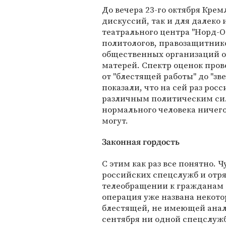
До вечера 23-го октября Крем
дискуссий, так и для далеко
театрального центра "Норд-О
политологов, правозащитник
общественных организаций о
матерей. Спектр оценок пров
от "блестящей работы" до "зв
показали, что на сей раз ро
различным политическим сил
нормального человека ничего,
могут.
Законная гордость
С этим как раз все понятно.
российских спецслужб и отря
телеобращении к гражданам о
операция уже названа неко
блестящей, не имеющей анало
сентября ни одной спецслуж