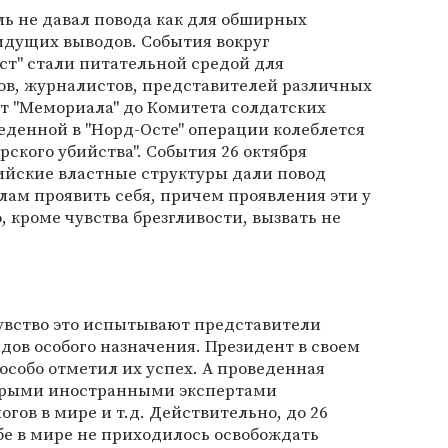
ль не давал повода как для обширных
 идущих выводов. События вокруг
ст" стали питательной средой для
ов, журналистов, представителей различных
т "Мемориала" до Комитета солдатских
еденной в "Норд-Осте" операции колеблется
ерского убийства". События 26 октября
ссийские властные структуры дали повод
ам проявить себя, причем проявления эти у
 кроме чувства брезгливости, вызвать не
 Чувство это испытывают представители
дов особого назначения. Президент в своем
собо отметил их успех. А проведенная
торыми иностранными экспертами
гов в мире и т.д. Действительно, до 26
бе в мире не приходилось освобождать