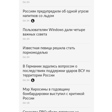
06:34
Россиян предупредили об одной угрозе
напитков со льдом
06:34
Пользователям Windows дали четыре
важных совета
06:34
Известная певица решила стать
порномоделью
06:34
В Германии задались вопросом о
последствиях поддержки ударов ВСУ по
территории России
06:34
Мэр Хиросимы в годовщину
бомбардировки выступил с критикой
России
06:18