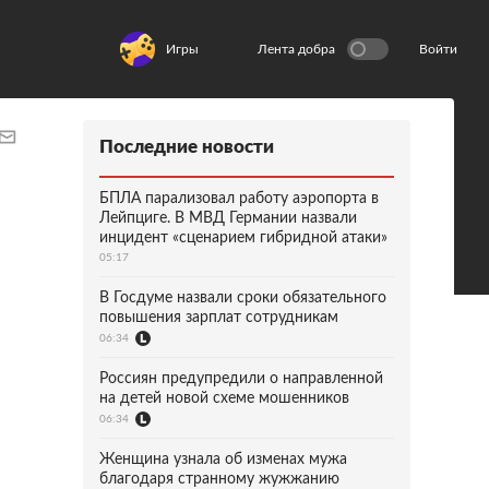
Игры
Лента добра
Войти
Последние новости
БПЛА парализовал работу аэропорта в
Лейпциге. В МВД Германии назвали
инцидент «сценарием гибридной атаки»
05:17
В Госдуме назвали сроки обязательного
повышения зарплат сотрудникам
06:34
Россиян предупредили о направленной
на детей новой схеме мошенников
06:34
Женщина узнала об изменах мужа
благодаря странному жужжанию