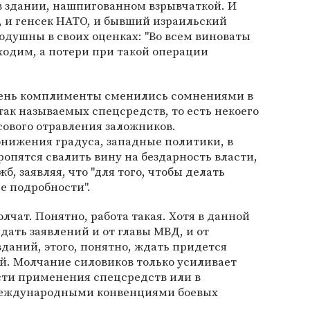
в здании, нашпигованном взрывчаткой. И
, и генсек НАТО, и бывший израильский
душны в своих оценках: "Во всем виноваты
ходим, а потери при такой операции
день комплименты сменились сомнениями в
ак называемых спецсредств, то есть некоего
сового отравления заложников.
онижения градуса, западные политики, в
ропятся свалить вину на бездарность власти,
 заявляя, что "для того, чтобы делать
е подробности".
чат. Понятно, работа такая. Хотя в данной
ать заявлений и от главы МВД, и от
вданий, этого, понятно, ждать придется
ий. Молчание силовиков только усиливает
сти применения спецсредств или в
еждународными конвенциями боевых