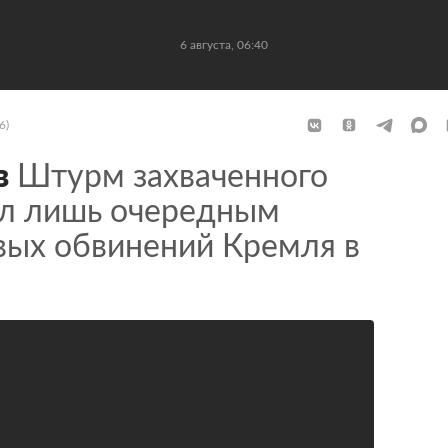
6 августа, 06:40
6)
в
Штурм захваченного
ал лишь очередным
вых обвинений Кремля в