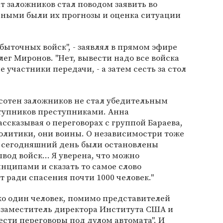
ват заложников стал поводом заявить во
рными были их прогнозы и оценка ситуации
быточных войск", - заявлял в прямом эфире
ег Миронов. "Нет, вывести надо все войска
е участники передачи, - а затем сесть за стол
 сотен заложников не стал убедительным
ступников преступниками. Анна
ассказывая о переговорах с группой Бараева,
 политики, они воины. О независимостри тоже
на сегодняшний день были остановлены
вод войск... Я уверена, что можно
нципами и сказать то самое слово
т ради спасения почти 1000 человек."
ько один человек, помимо представителей
о заместитель директора Института США и
вести переговоры под дулом автомата". И