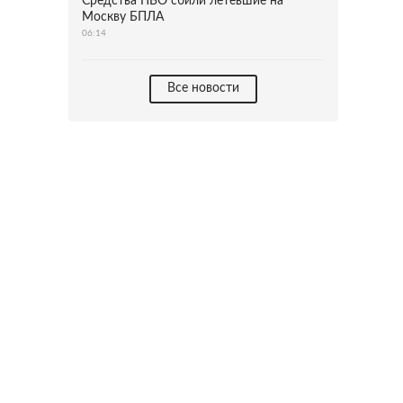
Средства ПВО сбили летевшие на
Москву БПЛА
06:14
Все новости