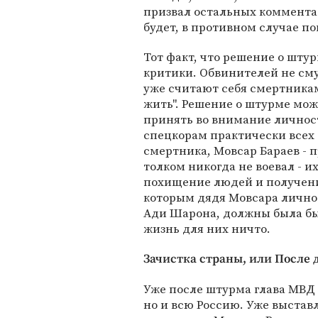
призвал остальных комментат
будет, в противном случае по
Тот факт, что решение о шту
критики. Обвинителей не сму
уже считают себя смертникам
жить". Решение о штурме мо
принять во внимание личност
спецкорам практически всех
смертника, Мовсар Бараев - 
толком никогда не воевал - и
похищение людей и получени
которым дядя Мовсара лично 
Ади Шарона, должны была бы 
жизнь для них ничто.
Зачистка страны, или После 
Уже после штурма глава МВД 
но и всю Россию. Уже выстав