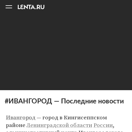
11
A
#ИВАНГОРОД — Последние новости
— город в Кингисеппском
Ивангород
районе
Ленинградской области
России
,