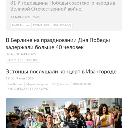
81-й годовщины Победы советского народа в
Великой Отечественной войне.
14 мая 2026
Мир
МИД России
ГЕРМАНИЯ
ИВАНГОРОД
В Берлине на праздновании Дня Победы
задержали больше 40 человек
07:48, 10 мая 2026
БЕРЛИН
ГЕРМАНИЯ
Эстонцы послушали концерт в Ивангороде
19:03, 9 мая 2026
Кая Каллас
Мария Захарова
МИД России
ИВАНГОРОД
ЛЕНИНГРАДСКАЯ ОБЛАСТЬ