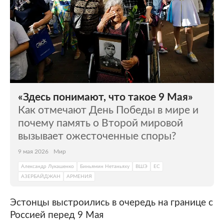
«Здесь понимают, что такое 9 Мая»
Как отмечают День Победы в мире и
почему память о Второй мировой
вызывает ожесточенные споры?
9 мая 2026
Мир
Александр Лукашенко
Биньямин Нетаньяху
ВШЭ
ЕС
АЗЕРБАЙДЖАН
АРМЕНИЯ
Эстонцы выстроились в очередь на границе с
Россией перед 9 Мая