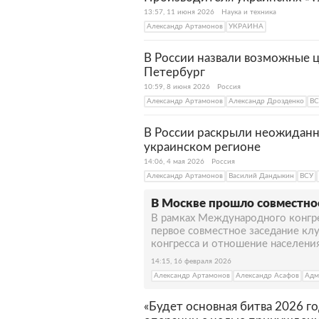
13:57, 11 июня 2026
Наука и техника
Александр Артамонов
УКРАИНА
В России назвали возможные ц
Петербург
10:59, 8 июня 2026
Россия
Александр Артамонов
Александр Дрозденко
ВС
В России раскрыли неожиданн
украинском регионе
14:06, 4 мая 2026
Россия
Александр Артамонов
Василий Дандыкин
ВСУ
В Москве прошло совместно
В рамках Международного конгре
первое совместное заседание кл
конгресса и отношение населения
14:15, 16 февраля 2026
Александр Артамонов
Александр Асафов
Адм
«Будет основная битва 2026 г