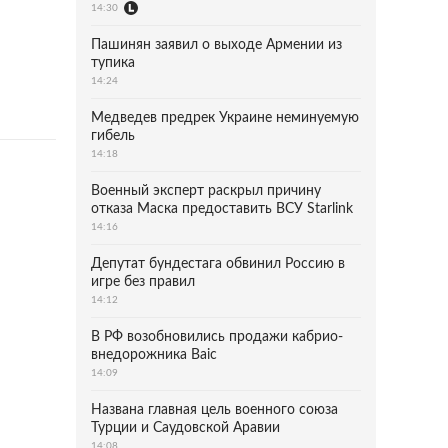
14:30
Пашинян заявил о выходе Армении из
тупика
14:24
Медведев предрек Украине неминуемую
гибель
14:18
Военный эксперт раскрыл причину
отказа Маска предоставить ВСУ Starlink
14:16
Депутат бундестага обвинил Россию в
игре без правил
14:12
В РФ возобновились продажи кабрио-
внедорожника Baic
14:09
Названа главная цель военного союза
Турции и Саудовской Аравии
14:08