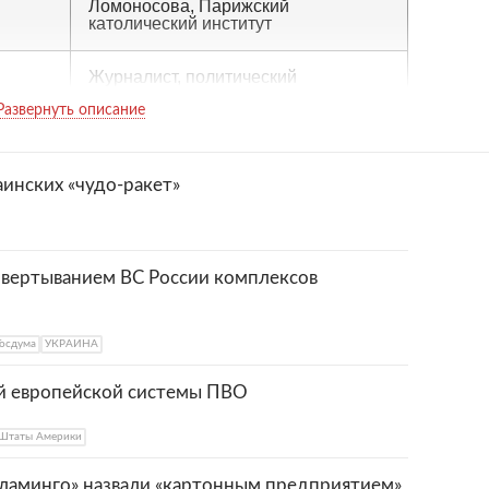
Ломоносова, Парижский
католический институт
Журналист, политический
обозреватель
инских «чудо-ракет»
звертыванием ВС России комплексов
Госдума
УКРАИНА
ой европейской системы ПВО
Штаты Америки
ламинго» назвали «картонным предприятием»