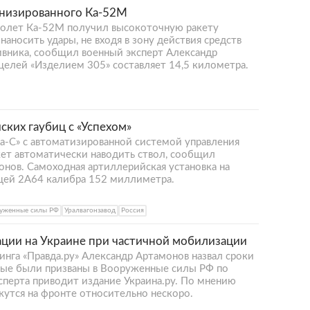
низированного Ка-52М
олет Ка-52М получил высокоточную ракету
наносить удары, не входя в зону действия средств
вника, сообщил военный эксперт Александр
целей «Изделием 305» составляет 14,5 километра.
ких гаубиц с «Успехом»
-С» с автоматизированной системой управления
жет автоматически наводить ствол, сообщил
онов. Самоходная артиллерийская установка на
цей 2А64 калибра 152 миллиметра.
уженные силы РФ
Уралвагонзавод
Россия
ации на Украине при частичной мобилизации
нга «Правда.ру» Александр Артамонов назвал сроки
рые были призваны в Вооруженные силы РФ по
сперта приводит издание Украина.ру. По мнению
утся на фронте относительно нескоро.