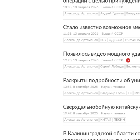
операции с целью принуждени
13:38, 13 февраля 2026
Бывший СССР
Александр Артамонов
Андрей Гурулев
Вооруже
Стало известно возможное мес
11:39, 13 февраля 2026
Бывший СССР
Александр Артамонов
ВСУ
ОДЕССА
УКРАИНА
Появилось видео мощного уда
19:20, 13 февраля 2026
Бывший СССР
Александр Артамонов
Сергей Лебедев
Верховны
Раскрыты подробности об ун
13:58, 8 сентября 2025
Наука и техника
Александр Артамонов
Владимир Путин
ЕС
МИ
Сверхдальнобойную китайскую
19:47, 8 сентября 2025
Наука и техника
Александр Артамонов
КИТАЙ
ПЕКИН
В Калининградской области с
первая воздушная атака на са