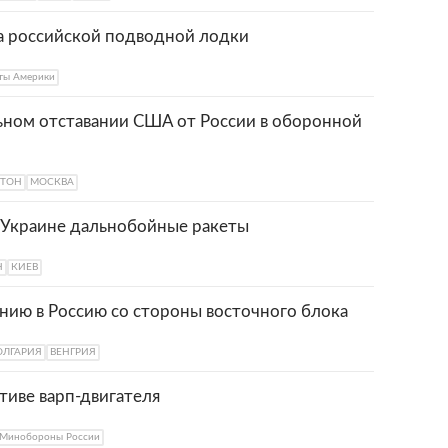
за российской подводной лодки
ты Америки
льном отставании США от России в оборонной
ТОН
МОСКВА
 Украине дальнобойные ракеты
Н
КИЕВ
нию в Россию со стороны восточного блока
ОЛГАРИЯ
ВЕНГРИЯ
тиве варп-двигателя
Минобороны России