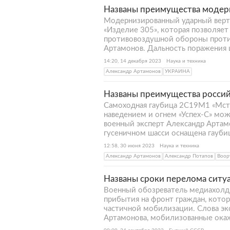
Названы преимущества модер
Модернизированный ударный верт
«Изделие 305», которая позволяет 
противовоздушной обороны проти
Артамонов. Дальность поражения 
14:20, 14 декабря 2023
Наука и техника
Александр Артамонов
УКРАИНА
Названы преимущества российс
Самоходная гаубица 2С19М1 «Мста
наведением и огнем «Успех-С» мо
военный эксперт Александр Артам
гусеничном шасси оснащена гауби
12:58, 30 июня 2023
Наука и техника
Александр Артамонов
Александр Потапов
Воор
Названы сроки перелома ситу
Военный обозреватель медиахолди
прибытия на фронт граждан, кото
частичной мобилизации. Слова эк
Артамонова, мобилизованные окаж