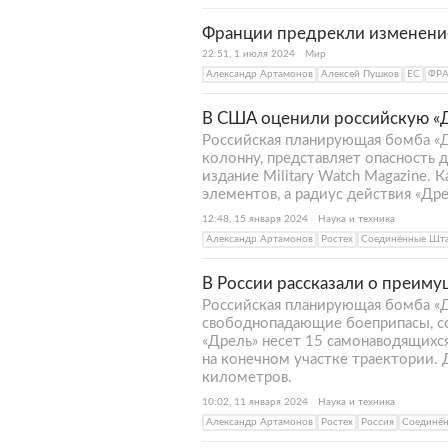
Франции предрекли изменени
22:51, 1 июля 2024
Мир
Александр Артамонов
Алексей Пушков
ЕС
ФР
В США оценили российскую «
Российская планирующая бомба «
колонну, представляет опасность
издание Military Watch Magazine.
элементов, а радиус действия «Др
12:48, 15 января 2024
Наука и техника
Александр Артамонов
Ростех
Соединённые Шт
В России рассказали о преим
Российская планирующая бомба «Д
свободнопадающие боеприпасы, с
«Дрель» несет 15 самонаводящихс
на конечном участке траектории.
километров.
10:02, 11 января 2024
Наука и техника
Александр Артамонов
Ростех
Россия
Соединё