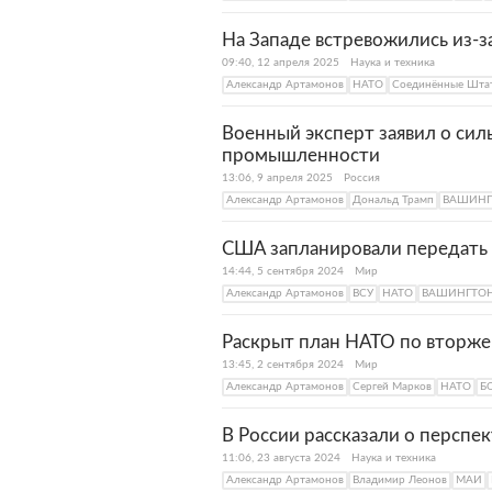
На Западе встревожились из-
09:40, 12 апреля 2025
Наука и техника
Александр Артамонов
НАТО
Соединённые Шта
Военный эксперт заявил о си
промышленности
13:06, 9 апреля 2025
Россия
Александр Артамонов
Дональд Трамп
ВАШИНГ
США запланировали передать
14:44, 5 сентября 2024
Мир
Александр Артамонов
ВСУ
НАТО
ВАШИНГТО
Раскрыт план НАТО по вторже
13:45, 2 сентября 2024
Мир
Александр Артамонов
Сергей Марков
НАТО
Б
В России рассказали о перспек
11:06, 23 августа 2024
Наука и техника
Александр Артамонов
Владимир Леонов
МАИ