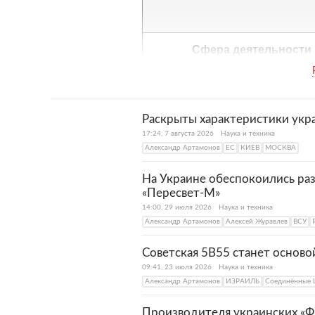
Сфера деятельности
Раскрыты характеристики укра
17:24, 7 августа 2026
Наука и техника
Александр Артамонов
ЕС
КИЕВ
МОСКВА
На Украине обеспокоились ра
«Пересвет-М»
14:00, 29 июля 2026
Наука и техника
Александр Артамонов
Алексей Журавлев
ВСУ
Советская 5В55 станет основ
09:41, 23 июля 2026
Наука и техника
Александр Артамонов
ИЗРАИЛЬ
Соединённые 
Производителя украинских «Ф