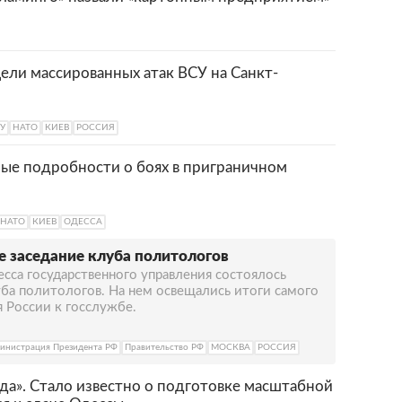
ели массированных атак ВСУ на Санкт-
У
НАТО
КИЕВ
РОССИЯ
ые подробности о боях в приграничном
НАТО
КИЕВ
ОДЕССА
е заседание клуба политологов
сса государственного управления состоялось
уба политологов. На нем освещались итоги самого
 России к госслужбе.
инистрация Президента РФ
Правительство РФ
МОСКВА
РОССИЯ
ода». Стало известно о подготовке масштабной