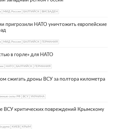
а
МИД России
БАЛТИЙСК
ВИСБАДЕН
сии пригрозили НАТО уничтожить европейские
рад
а
МИД России
БАЛТИЙСК
ГЕРМАНИЯ
стью в горле» для НАТО
ии
НАТО
БАЛТИЙСК
ГЕРМАНИЯ
ном сжигать дроны ВСУ за полтора километра
енные силы РФ
ВСУ
УКРАИНА
ие ВСУ критических повреждений Крымскому
Госдума
КИЕВ
КРЫМ