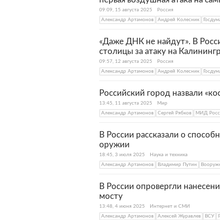
09:09, 15 августа 2025
Россия
Александр Артамонов
Андрей Колесник
Госдум
«Даже ДНК не найдут». В Рос
столицы за атаку на Калининг
09:57, 12 августа 2025
Россия
Александр Артамонов
Андрей Колесник
Госдум
Российский город назвали «ко
13:45, 11 августа 2025
Мир
Александр Артамонов
Сергей Рябков
МИД Росс
В России рассказали о способ
оружии
18:45, 3 июля 2025
Наука и техника
Александр Артамонов
Владимир Путин
Вооруж
В России опровергли нанесен
мосту
13:48, 4 июня 2025
Интернет и СМИ
Александр Артамонов
Алексей Журавлев
ВСУ