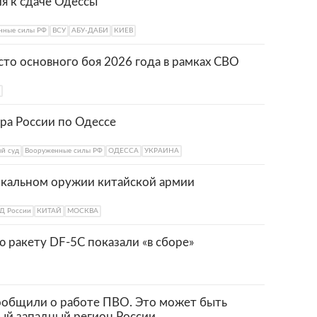
я к сдаче Одессы
нные силы РФ
ВСУ
АБУ-ДАБИ
КИЕВ
то основного боя 2026 года в рамках СВО
ра России по Одессе
й суд
Вооруженные силы РФ
ОДЕССА
УКРАИНА
икальном оружии китайской армии
Д России
КИТАЙ
МОСКВА
 ракету DF-5C показали «в сборе»
ообщили о работе ПВО. Это может быть
мый западный регион России