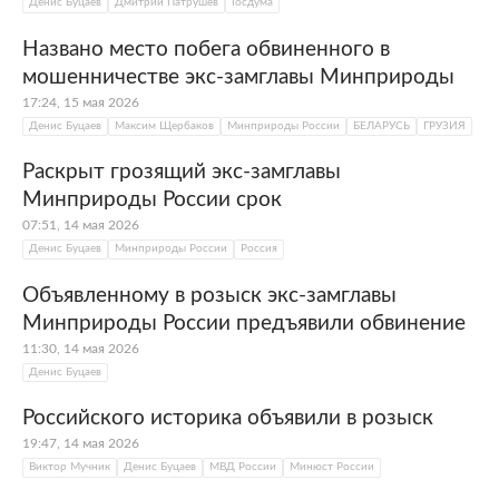
Денис Буцаев
Дмитрий Патрушев
Госдума
Названо место побега обвиненного в
мошенничестве экс-замглавы Минприроды
17:24, 15 мая 2026
Денис Буцаев
Максим Щербаков
Минприроды России
БЕЛАРУСЬ
ГРУЗИЯ
Раскрыт грозящий экс-замглавы
Минприроды России срок
07:51, 14 мая 2026
Денис Буцаев
Минприроды России
Россия
Объявленному в розыск экс-замглавы
Минприроды России предъявили обвинение
11:30, 14 мая 2026
Денис Буцаев
Российского историка объявили в розыск
19:47, 14 мая 2026
Виктор Мучник
Денис Буцаев
МВД России
Минюст России