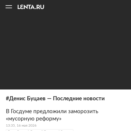
11
A
#Денис Буцаев — Последние новости
В Госдуме предложили заморозить
«мусорную реформу»
13:35, 16 мая 2026