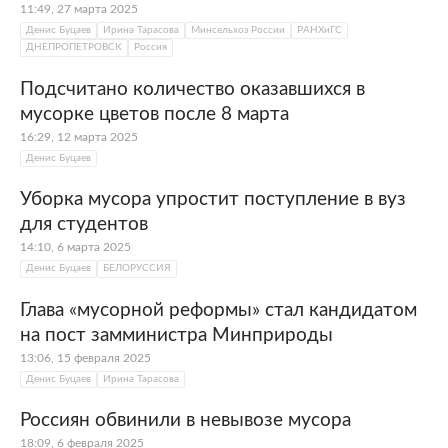
11:49, 27 марта 2025
Денис Буцаев
Ирина Тарасова
Минсельхоз России
РАНХиГС
ДНЕПРОПЕТРОВСК
Россия
Подсчитано количество оказавшихся в
мусорке цветов после 8 марта
16:29, 12 марта 2025
Денис Буцаев
Уборка мусора упростит поступление в вуз
для студентов
14:10, 6 марта 2025
Денис Буцаев
БЕЛОРУССИЯ
Глава «мусорной реформы» стал кандидатом
на пост замминистра Минприроды
13:06, 15 февраля 2025
Денис Буцаев
Ирина Тарасова
Россиян обвинили в невывозе мусора
18:09, 6 февраля 2025