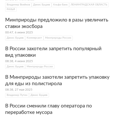
Владимир Воейков
Денис Буцаев
Альфа-банк
ЛЕНИНГРАДСКАЯ ОБЛАСТЬ
РАХЬЯ
Минприроды предложило в разы увеличить
ставки экосбора
00:47, 6 июня 2025
Денис Буцаев
Коммерсант
Минприроды России
В России захотели запретить популярный
вид упаковки
08:38, 4 июня 2025
Денис Буцаев
Минприроды России
В Минприроды захотели запретить упаковку
для еды из полистирола
08:38, 27 мая 2025
Владимир Путин
Денис Буцаев
В России сменили главу оператора по
переработке мусора