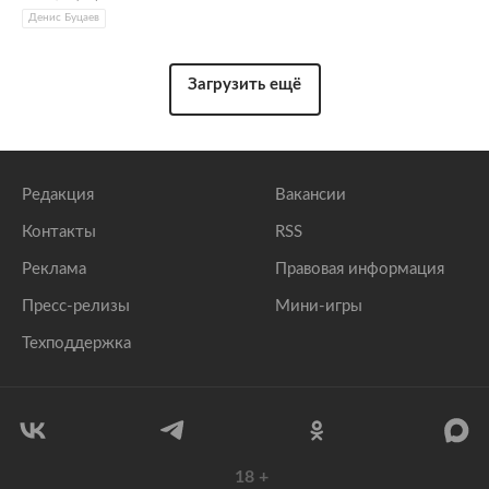
Денис Буцаев
Загрузить ещё
Редакция
Вакансии
Контакты
RSS
Реклама
Правовая информация
Пресс-релизы
Мини-игры
Техподдержка
18
+