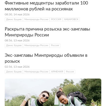
Фиктивные медцентры заработали 100
миллионов рублей на россиянах
08:30, 14 мая 2026
Денис Буцаев
Минприроды России
РОССИЯ
ХАБАРОВСК
Раскрыта причина розыска экс-замглавы
Минприроды России
08:56, 13 мая 2026
Денис Буцаев
Минприроды России
Россия
Экс-замглавы Минприроды объявили в
розыск
02:56, 13 мая 2026
Денис Буцаев
Минприроды России
АРМЕНИЯ
Россия