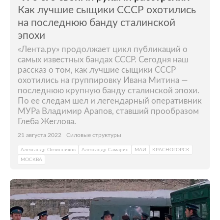
Как лучшие сыщики СССР охотились
на последнюю банду сталинской
эпохи
«Лента.ру» продолжает цикл публикаций о
самых известных бандах СССР. Сегодня наш
рассказ о том, как лучшие сыщики СССР
охотились на группировку Ивана Митина —
последнюю крупную банду сталинской эпохи.
По ее следам шел и легендарный оперативник
МУРа Владимир Арапов, ставший прообразом
Глеба Жеглова.
21 августа 2022
Силовые структуры
Александр Овчинников
Александр Самарин
МАИ
КРАСНОГОРСК
МОСКВА