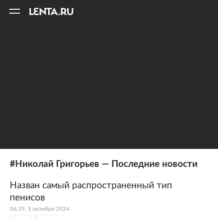
11
A
#Николай Григорьев — Последние новости
Назван самый распространенный тип
пенисов
06:29, 1 октября 2024