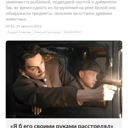
занимаются рыбалкой, подводной охотой и дайвингом.
Так, во время одного из погружений на реке Белой они
обнаружили предметы, похожие на останки древних
животных.
09:51, 25 августа 2022
Андрей Алексеев
Николай Григорьев
БАШКИРИЯ
«Я б его своими руками расстрелял»