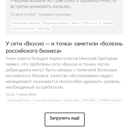
«Черная кошка» из советского сериала «Место
встречи изменить нельзя».
13 августа 2022
Силовые структуры
Александр Самарин
Владимир Арапов
Зенит
КМЗ им. С. А. Зверева
КРАСНОГОРСК
МОСКВА
У сети «Вкусно — и точка» заметили «болезнь
российского бизнеса»
Член совета Гильдии маркетологов Николай Григорьев
заявил, что проблемы сети «Вкусно и точка» после
ребрендинга могут быть связаны с типичной болезнью
российского бизнеса: качество обслуживания падает,
менеджмент оказывается неспособен удержать уровень,
необходимый потребителю.
12:31, 5 июля 2022
Александр Говор
Николай Григорьев
McDonald's
МОСКВА
НОВОКУЗНЕЦК
Загрузить ещё