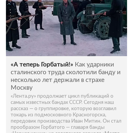
«А теперь Горбатый!»
Как ударники
сталинского труда сколотили банду и
несколько лет держали в страхе
Москву
«Лента.ру» продолжает цикл публикаций о
самых известных бандах СССР. Сегодня наш
рассказ — о группировке, которую возглавил
токарь из подмосковного Красногорска,
передовик производства Иван Митин. Он стал
прообразом Горбатого — главаря банды