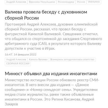
Андрей Алексеев
Вероника Никульшина
Роскомнадзор
Россия
УКРАИНА
Валиева провела беседу с духовником
сборной России
Протоиерей Андрей Алексеев, духовник олимпийской
сборной России, рассказал, что провел беседу с
фигуристкой Камилой Валиевой. Священник отметил,
что общался со спортсменкой до заседания Спортивного
арбитражного суда (CAS), в результате которого Валиеву
допустили к участию в Играх.
16:47, 14 февраля 2022
Андрей Алексеев
Камила Валиева
Всемирное антидопинговое агентство
СБОРНАЯ РОССИИ
Минюст объявил два издания иноагентами
Министерство юстиции России обновило реестр СМИ-
иноагентов. В него внесли два издания — «Данное
сообщение» и «Номер семьдесят семь». Учредителями
медиа стали журналисты, ранее также объявленные
иноагентами в России. Это Регина Хисамова, Андрей
Захаров