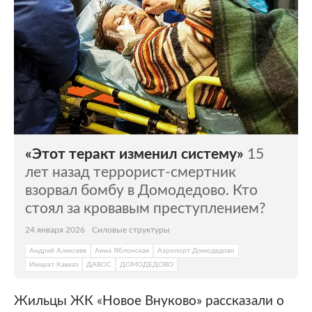
«Этот теракт изменил систему»
15
лет назад террорист-смертник
взорвал бомбу в Домодедово. Кто
стоял за кровавым преступлением?
24 января 2026
Силовые структуры
Андрей Алексеев
Анна Яблонская
Аэропорт Домодедово
Имарат Кавказ
ДАВОС
ДОМОДЕДОВО
Жильцы ЖК «Новое Внуково» рассказали о