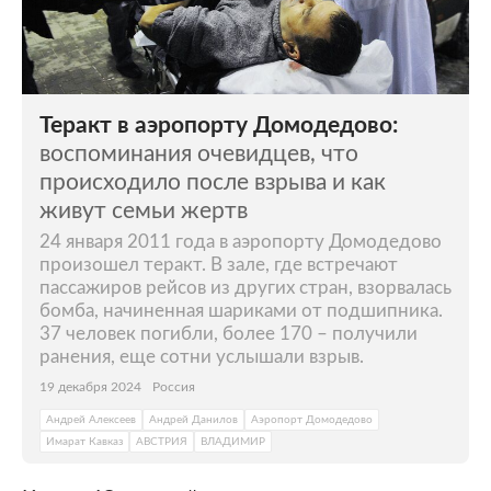
Теракт в аэропорту Домодедово:
воспоминания очевидцев, что
происходило после взрыва и как
живут семьи жертв
24 января 2011 года в аэропорту Домодедово
произошел теракт. В зале, где встречают
пассажиров рейсов из других стран, взорвалась
бомба, начиненная шариками от подшипника.
37 человек погибли, более 170 – получили
ранения, еще сотни услышали взрыв.
19 декабря 2024
Россия
Андрей Алексеев
Андрей Данилов
Аэропорт Домодедово
Имарат Кавказ
АВСТРИЯ
ВЛАДИМИР