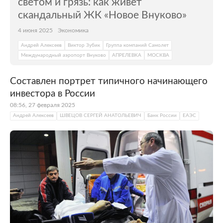
светом и грязь: как живет
скандальный ЖК «Новое Внуково»
4 июня 2025
Экономика
Андрей Алексеев
Виктор Зубик
Группа компаний Самолет
Международный аэропорт Внуково
АПРЕЛЕВКА
МОСКВА
Составлен портрет типичного начинающего
инвестора в России
08:56, 27 февраля 2025
Андрей Алексеев
ШВЕЦОВ СЕРГЕЙ АНАТОЛЬЕВИЧ
Банк России
ЕАЭС