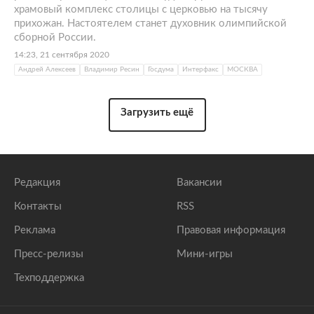
храмовый комплекс столицы с церковью на тысячу
прихожан. Настоятелем станет духовник олимпийской
сборной России.
14:23, 21 сентября 2020
Андрей Алексеев
Владимир Ресин
Госдума
Интерфакс
МОСКВА
Загрузить ещё
Редакция
Вакансии
Контакты
RSS
Реклама
Правовая информация
Пресс-релизы
Мини-игры
Техподдержка