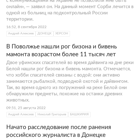
с коммуникациями на Украине не позволили мне быть
онлайн», — заявил он. На данный момент Сорби лечится в
одной из больниц на подконтрольный России
территории.
16:52, 8 сентября 2022
Андрей Алексеев
ДОНЕЦК
ХЕРСОН
В Поволжье нашли рог бизона и бивень
мамонта возрастом более 11 тысяч лет
Двое уфимских спасателей во время дайвинга на дне реки
Белой нашли рог бизона и бивень мамонта. Отмечается,
что хобби спасателей связаны с водой: они активно
занимаются рыбалкой, подводной охотой и дайвингом.
Так, во время одного из погружений на реке Белой они
обнаружили предметы, похожие на останки древних
животных.
09:51, 25 августа 2022
Андрей Алексеев
Николай Григорьев
БАШКИРИЯ
Начато расследование после ранения
российского журналиста в Донецке