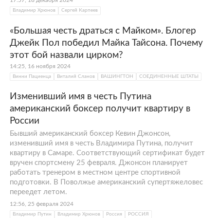
17:57, 18 декабря 2024
Владимир Хрюнов
Сергей Карпеев
«Большая честь драться с Майком». Блогер
Джейк Пол победил Майка Тайсона. Почему
этот бой назвали цирком?
14:25, 16 ноября 2024
Винни Пациенца
Виталий Сланов
ВАШИНГТОН
СОЕДИНЕННЫЕ ШТАТЫ
Изменивший имя в честь Путина
американский боксер получит квартиру в
России
Бывший американский боксер Кевин Джонсон,
изменивший имя в честь Владимира Путина, получит
квартиру в Самаре. Соответствующий сертификат будет
вручен спортсмену 25 февраля. Джонсон планирует
работать тренером в местном центре спортивной
подготовки. В Поволжье американский супертяжеловес
переедет летом.
12:56, 25 февраля 2024
Владимир Путин
Владимир Хрюнов
Россия
РОССИЯ