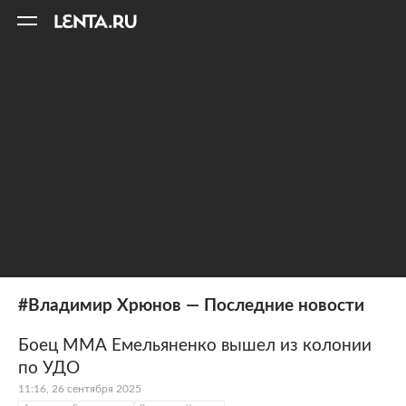
11
A
#Владимир Хрюнов — Последние новости
Боец ММА Емельяненко вышел из колонии
по УДО
11:16, 26 сентября 2025