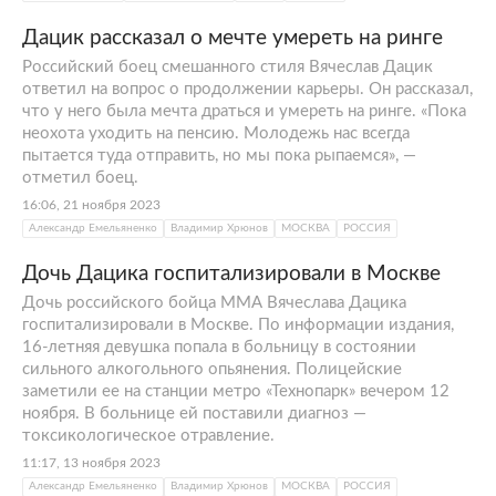
Дацик рассказал о мечте умереть на ринге
Российский боец смешанного стиля Вячеслав Дацик
ответил на вопрос о продолжении карьеры. Он рассказал,
что у него была мечта драться и умереть на ринге. «Пока
неохота уходить на пенсию. Молодежь нас всегда
пытается туда отправить, но мы пока рыпаемся», —
отметил боец.
16:06, 21 ноября 2023
Александр Емельяненко
Владимир Хрюнов
МОСКВА
РОССИЯ
Дочь Дацика госпитализировали в Москве
Дочь российского бойца ММА Вячеслава Дацика
госпитализировали в Москве. По информации издания,
16-летняя девушка попала в больницу в состоянии
сильного алкогольного опьянения. Полицейские
заметили ее на станции метро «Технопарк» вечером 12
ноября. В больнице ей поставили диагноз —
токсикологическое отравление.
11:17, 13 ноября 2023
Александр Емельяненко
Владимир Хрюнов
МОСКВА
РОССИЯ