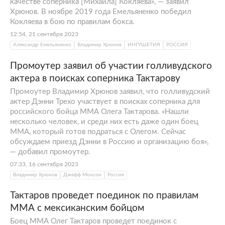
качестве соперника [Михаила] Кокляева», — заявил
Хрюнов. В ноябре 2019 года Емельяненко победил
Кокляева в бою по правилам бокса.
12:54, 21 сентября 2023
Александр Емельяненко
Владимир Хрюнов
ИНГУШЕТИЯ
РОССИЯ
Промоутер заявил об участии голливудского
актера в поисках соперника Тактарову
Промоутер Владимир Хрюнов заявил, что голливудский
актер Дэнни Трехо участвует в поисках соперника для
российского бойца ММА Олега Тактарова. «Нашли
несколько человек, и среди них есть даже один боец
ММА, который готов подраться с Олегом. Сейчас
обсуждаем приезд Дэнни в Россию и организацию боя»,
— добавил промоутер.
07:33, 16 сентября 2023
Владимир Хрюнов
Джефф Монсон
Россия
Тактаров проведет поединок по правилам
ММА с мексиканским бойцом
Боец ММА Олег Тактаров проведет поединок с