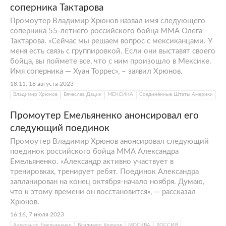
соперника Тактарова
Промоутер Владимир Хрюнов назвал имя следующего
соперника 55-летнего российского бойца ММА Олега
Тактарова. «Сейчас мы решаем вопрос с мексиканцами. У
меня есть связь с группировкой. Если они выставят своего
бойца, вы поймете все, что с ним произошло в Мексике.
Имя соперника — Хуан Торрес», – заявил Хрюнов.
18:11, 18 августа 2023
Владимир Хрюнов
Вячеслав Дацик
МЕКСИКА
Соединённые Штаты Америки
Промоутер Емельяненко анонсировал его
следующий поединок
Промоутер Владимир Хрюнов анонсировал следующий
поединок российского бойца ММА Александра
Емельяненко. «Александр активно участвует в
тренировках, тренирует ребят. Поединок Александра
запланирован на конец октября-начало ноября. Думаю,
что к этому времени он восстановится», — рассказал
Хрюнов.
16:16, 7 июля 2023
Александр Емельяненко
Владимир Хрюнов
МОСКВА
РОССИЯ