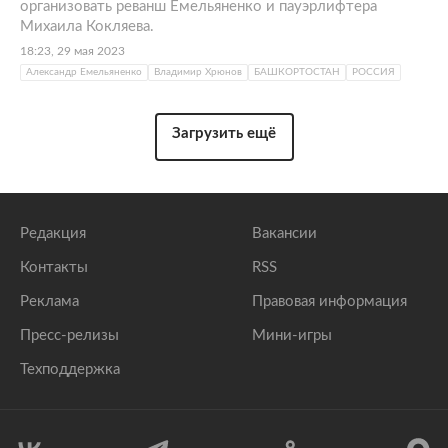
организовать реванш Емельяненко и пауэрлифтера
Михаила Кокляева.
18:23, 29 мая 2023
Александр Емельяненко
Владимир Хрюнов
БАШКОРТОСТАН
РОССИЯ
Загрузить ещё
Редакция
Вакансии
Контакты
RSS
Реклама
Правовая информация
Пресс-релизы
Мини-игры
Техподдержка