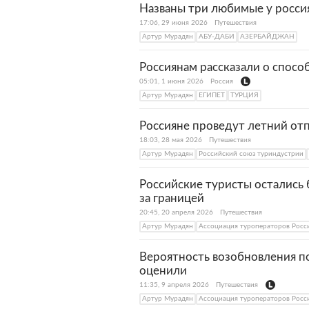
Названы три любимые у росси
17:06, 29 июня 2026
Путешествия
Артур Мурадян
АБУ-ДАБИ
АЗЕРБАЙДЖАН
Россиянам рассказали о спосо
05:01, 1 июня 2026
Россия
Артур Мурадян
ЕГИПЕТ
ТУРЦИЯ
Россияне проведут летний отп
18:03, 28 мая 2026
Путешествия
Артур Мурадян
Российский союз туриндустрии
Российские туристы остались б
за границей
20:45, 20 апреля 2026
Путешествия
Артур Мурадян
Ассоциация туроператоров Росс
Вероятность возобновления п
оценили
11:35, 9 апреля 2026
Путешествия
Артур Мурадян
Ассоциация туроператоров Росс