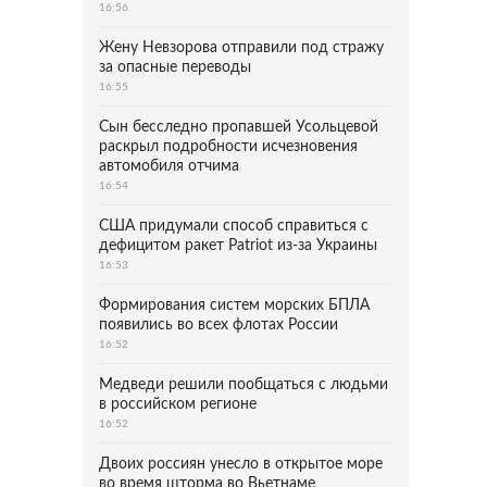
16:56
Жену Невзорова отправили под стражу
за опасные переводы
16:55
Сын бесследно пропавшей Усольцевой
раскрыл подробности исчезновения
автомобиля отчима
16:54
США придумали способ справиться с
дефицитом ракет Patriot из-за Украины
16:53
Формирования систем морских БПЛА
появились во всех флотах России
16:52
Медведи решили пообщаться с людьми
в российском регионе
16:52
Двоих россиян унесло в открытое море
во время шторма во Вьетнаме