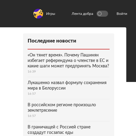
Игры
Лента добра
Войти
Последние новости
«Он тянет время». Почему Пашинян
избегает референдума о членстве в ЕС и
какие шаги может предпринять Москва?
16:39
Лукашенко назвал формулу сохранения
мира в Белоруссии
16:57
В российском регионе произошло
землетрясение
16:57
В граничащей с Россией стране
создадут госзапас еды