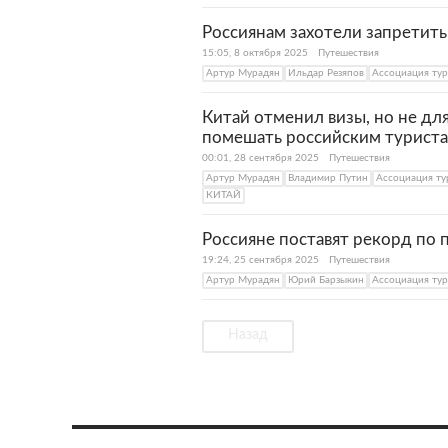
Россиянам захотели запретить
15:05, 8 октября 2025
Путешествия
Артур Мурадян
Ильдар Резяпов
Ассоциация ту
Китай отменил визы, но не для
помешать российским туриста
00:01, 28 сентября 2025
Путешествия
Артур Мурадян
Владимир Путин
Ассоциация ту
КИТАЙ
Россияне поставят рекорд по 
19:24, 25 сентября 2025
Путешествия
Артур Мурадян
Юрий Барзыкин
Ассоциация ту
Назад