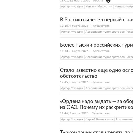
19:01, 12 марта 2026
Россия
Артур Мурадян
Михаил Мишустин
Минэкономр
В Россию вылетел первый с на
11:10, 9 марта 2026
Путешествия
Артур Мурадян
Ассоциация туроператоров Росс
Более тысячи российских тури
11:13, 3 марта 2026
Путешествия
Артур Мурадян
Ассоциация туроператоров Росс
Стало известно еще одно осл
обстоятельство
12:45, 3 марта 2026
Путешествия
Артур Мурадян
Ассоциация туроператоров Росс
«Ордена надо выдать — за обо
из ОАЭ. Почему их раскритик
12:46, 3 марта 2026
Путешествия
Артур Мурадян
Сергей Колясников
Ассоциация
Туркомпании стали терять по 