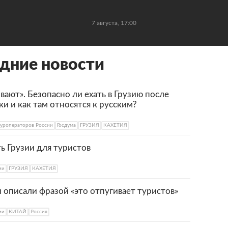
7 августа, 17:00
дние новости
ют». Безопасно ли ехать в Грузию после
и и как там относятся к русским?
туроператоров России
Госдума
ГРУЗИЯ
КАХЕТИЯ
ь Грузии для туристов
ии
ГРУЗИЯ
КАХЕТИЯ
 описали фразой «это отпугивает туристов»
ии
КИТАЙ
Россия