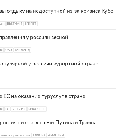
вы отдыху на недоступной из-за кризиса Кубе
сии
ВЬЕТНАМ
ЕГИПЕТ
правления у россиян весной
ии
ОАЭ
ТАИЛАНД
популярной у россиян курортной стране
е ЕС на оказание туруслуг в стране
ии
ЕС
БЕЛЬГИЯ
БРЮССЕЛЬ
россиян из-за встречи Путина и Трампа
роператоров России
АЛЯСКА
АРМЕНИЯ