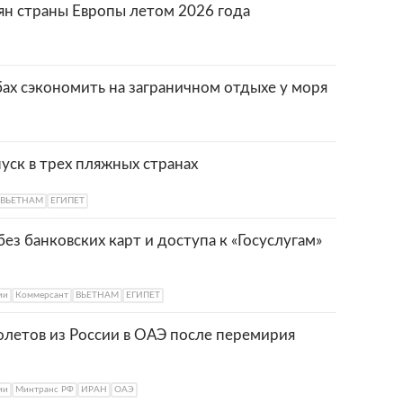
ян страны Европы летом 2026 года
бах сэкономить на заграничном отдыхе у моря
уск в трех пляжных странах
ВЬЕТНАМ
ЕГИПЕТ
ез банковских карт и доступа к «Госуслугам»
ии
Коммерсант
ВЬЕТНАМ
ЕГИПЕТ
олетов из России в ОАЭ после перемирия
ии
Минтранс РФ
ИРАН
ОАЭ