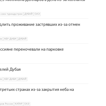
 союз туриндустрии
ДУБАЙ
ОАЭ
длить проживание застрявших из-за отмен
ии
АБУ-ДАБИ
ДУБАЙ
ссияне переночевали на парковке
телей Дубая
ии
АБУ-ДАБИ
ДУБАЙ
 третьих странах из-за закрытия неба на
оров России
КАТАР
ОАЭ