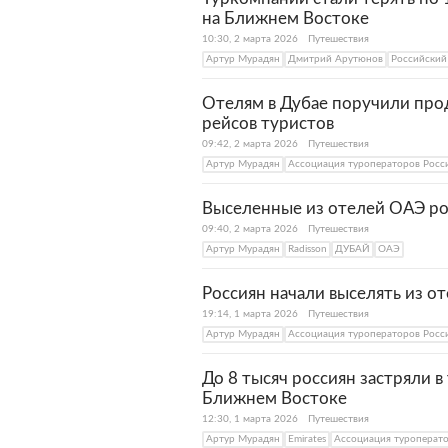
на Ближнем Востоке
10:30, 2 марта 2026
Путешествия
Артур Мурадян
Дмитрий Арутюнов
Российский
Отелям в Дубае поручили про
рейсов туристов
09:42, 2 марта 2026
Путешествия
Артур Мурадян
Ассоциация туроператоров Росс
Выселенные из отелей ОАЭ ро
09:40, 2 марта 2026
Путешествия
Артур Мурадян
Radisson
ДУБАЙ
ОАЭ
Россиян начали выселять из о
19:14, 1 марта 2026
Путешествия
Артур Мурадян
Ассоциация туроператоров Росс
До 8 тысяч россиян застряли в
Ближнем Востоке
12:30, 1 марта 2026
Путешествия
Артур Мурадян
Emirates
Ассоциация туроперат