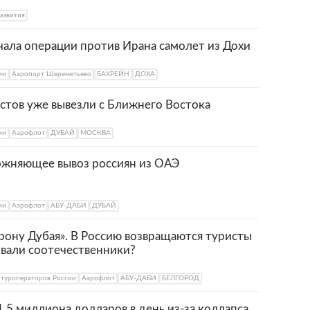
азвития
чала операции против Ирана самолет из Дохи
ии
Аэропорт Шереметьево
БАХРЕЙН
ДОХА
стов уже вывезли с Ближнего Востока
ии
Аэрофлот
ДУБАЙ
МОСКВА
ожняющее вывоз россиян из ОАЭ
ии
Аэрофлот
АБУ-ДАБИ
ДУБАЙ
рону Дубая». В Россию возвращаются туристы
овали соотечественники?
 туроператоров России
Аэрофлот
АБУ-ДАБИ
БЕЛГОРОД
1,5 миллиона долларов в день из-за коллапса