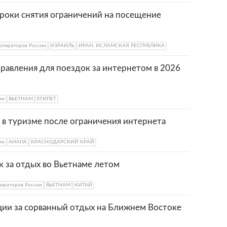
сроки снятия ограничений на посещение
операторов России
ИЗРАИЛЬ
ИРАН, ИСЛАМСКАЯ РЕСПУБЛИКА
равления для поездок за интернетом в 2026
ии
ВЬЕТНАМ
ЕГИПЕТ
х в туризме после ограничения интернета
ии
АНАПА
КРАСНОДАРСКИЙ КРАЙ
к за отдых во Вьетнаме летом
ператоров России
ВЬЕТНАМ
КИТАЙ
ии за сорванный отдых на Ближнем Востоке