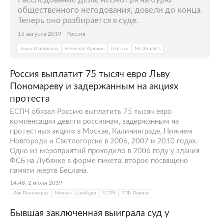
общественного негодования, довели до конца.
Теперь оно разбирается в cуде.
15 августа 2019
Россия
Анна Павликова
Вячеслав Крюков
Lenta.ru
McDonald's
Россия выплатит 75 тысяч евро Льву
Пономареву и задержанным на акциях
протеста
ЕСПЧ обязал Россию выплатить 75 тысяч евро
компенсации девяти россиянам, задержанным на
протестных акциях в Москве, Калининграде, Нижнем
Новгороде и Светлогорске в 2006, 2007 и 2010 годах.
Одно из мероприятий проходило в 2006 году у здания
ФСБ на Лубянке в форме пикета, второе посвящено
памяти жертв Беслана.
14:48, 2 июля 2019
Лев Пономарев
Михаил Шнейдер
ЕСПЧ
РПР-Парнас
Бывшая заключенная выиграла суд у