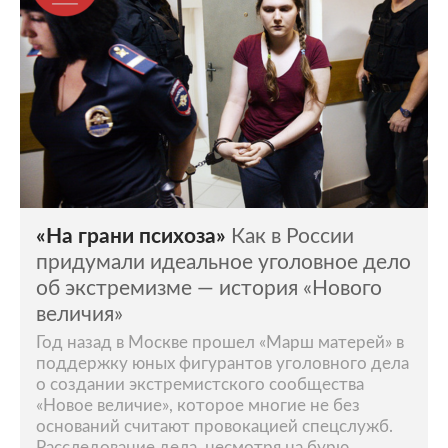
«На грани психоза»
Как в России
придумали идеальное уголовное дело
об экстремизме — история «Нового
величия»
Год назад в Москве прошел «Марш матерей» в
поддержку юных фигурантов уголовного дела
о создании экстремистского сообщества
«Новое величие», которое многие не без
оснований считают провокацией спецслужб.
Расследование дела, несмотря на бурю