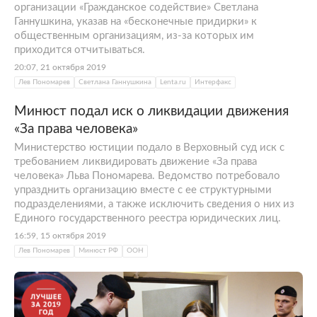
организации «Гражданское содействие» Светлана
Ганнушкина, указав на «бесконечные придирки» к
общественным организациям, из-за которых им
приходится отчитываться.
20:07, 21 октября 2019
Лев Пономарев
Светлана Ганнушкина
Lenta.ru
Интерфакс
Минюст подал иск о ликвидации движения
«За права человека»
Министерство юстиции подало в Верховный суд иск с
требованием ликвидировать движение «За права
человека» Льва Пономарева. Ведомство потребовало
упразднить организацию вместе с ее структурными
подразделениями, а также исключить сведения о них из
Единого государственного реестра юридических лиц.
16:59, 15 октября 2019
Лев Пономарев
Минюст РФ
ООН