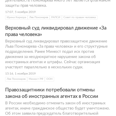
деятельность Пономарева много лет является флагманом
защиты прав человека.
17:07, 5 ноября 2019
Ирина Киркора
Лев Пономарев
РАПСИ
Совет по правам человека
Верховный суд ликвидировал движение «За
права человека»
Верховный суд ликвидировал правозащитное движение
Льва Пономарева «За права человека» и его структурные
подразделения. Ранее Минюст подал иск против
движения за неоднократное нарушение закона об
иностранных агентах и штрафы. Сейчас организация
участвует параллельно в нескольких судах.
15:16, 1 ноября 2019
Лев Пономарев
Минюст РФ
ООН
Правозащитники потребовали отмены
закона об иностранных агентах в России
В России необходимо отменить закон об иностранных
агентах, иначе гражданское общество будет уничтожено.
Об этом заявила председатель благотворительной