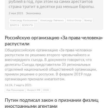
рублей в год, при этом на самих арестантов
страна тратит в десятки раз меньше Европы.
2 мая 2021
Экономика
Александр Калашников
Александр Левченко
Airbus Group
Boeing
БРАТСК
ВОРКУТА
Российскую организацию «За права человека»
распустили
Общероссийскую организацию «За права человека»
распустили по решению второго чрезвычайного и
внеочередного съезда. В документе говорится, что
делегаты Съезда, представители 35 региональных
отделений национальной общественной организации,
приняли решение о роспуске. В феврале 2019 года
организацию признали иноагентом.
16:24, 7 марта 2021
Лев Пономарев
Минюст РФ
ООН
Путин подписал закон о признании физлиц
иностранными агентами