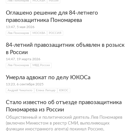
Лев Пономарев
МОСКВА
Россия
Оглашено решение для 84-летнего
правозащитника Пономарева
13:47, 5 мая 2026
Лев Пономарев
МОСКВА
РОССИЯ
84-летний правозащитник объявлен в розыск
в России
14:47, 19 марта 2026
Лев Пономарев
МВД России
Умерла адвокат по делу ЮКОСа
13:23, 6 сентября 2025
Андрей Чикатило
Елена Липцер
ЮКОС
Стало известно об отъезде правозащитника
Пономарева из России
Общественный и политический деятель Лев Пономарев
(включен Минюстом в реестр СМИ, выполняющих
функции иностранного агента) покинул Россию,