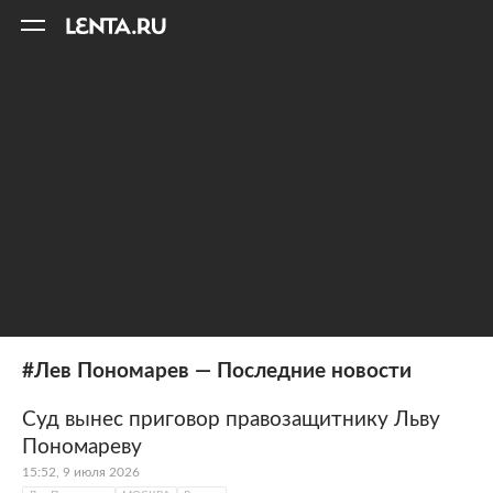
11
A
#Лев Пономарев — Последние новости
Суд вынес приговор правозащитнику Льву
Пономареву
15:52, 9 июля 2026