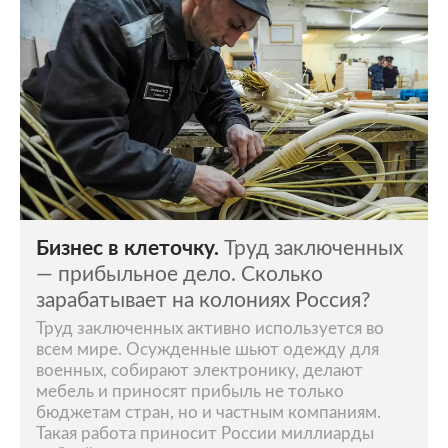
Бизнес в клеточку.
Труд заключенных
— прибыльное дело. Сколько
зарабатывает на колониях Россия?
Труд заключенных активно используется во
всем мире. Осужденные шьют одежду для
военных, собирают электронику, делают
мебель и приносят прибыль не только
бюджетам стран, но и частным компаниям.
Такая работа приносит России миллиарды