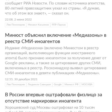
сообщает РИА Новости. По словам источника агентства,
80-летний правозащитник уехал из страны. «Я думаю,
что об этом все знают», — сказал он.
22:08, 2 июня 2022
Лев Пономарев
Михаил Касьянов
РПР-Парнас
Минюст объяснил включение «Медиазоны» в
реестр СМИ-иноагентов
Издание «Медиазона» (включено Минюстом в реестр
организаций, выполняющих функции иностранного
агента) было признано иноагентом за получение денег от
Google-рекламы, а также за цитирование других СМИ,
включенных в реестр. Роскомнадзор выявил цитирование
СМИ-иноагентов в девяти публикациях «Медиазоны».
12:55, 30 декабря 2021
Лев Пономарев
Людмила Савицкая
Google
Минюст РФ
МОСКВА
В России впервые оштрафовали физлицо за
отсутствие маркировки иноагента
Хорошевский суд Москвы оштрафовал на 10 тысяч