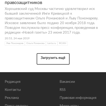
правозащитников
Хорошевский суд Москвы частично удовлетворил иск
бывшей заключенной Инги Кривицкой к
правозащитникам Ольге Романовой и Льву Пономареву.
Исковое заявление было подано 20 ноября 2018 года.
Поводом послужила пресс-конференция, проведенная в
редакции «Новой газеты» 23 июня 2017 года.
20:53, 24 мая 2019
Лев Пономарев
Ольга Романова
Lenta.ru
ФСИН
Загрузить ещё
Редакция
Вакансии
Контакты
RSS
Реклама
Правовая информация
Пресс-релизы
Мини-игры