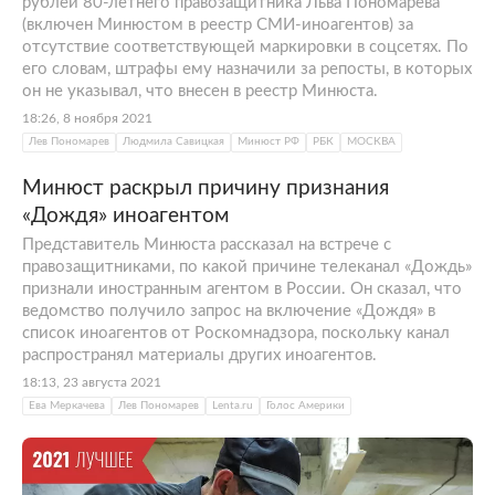
рублей 80-летнего правозащитника Льва Пономарева
(включен Минюстом в реестр СМИ-иноагентов) за
отсутствие соответствующей маркировки в соцсетях. По
его словам, штрафы ему назначили за репосты, в которых
он не указывал, что внесен в реестр Минюста.
18:26, 8 ноября 2021
Лев Пономарев
Людмила Савицкая
Минюст РФ
РБК
МОСКВА
Минюст раскрыл причину признания
«Дождя» иноагентом
Представитель Минюста рассказал на встрече с
правозащитниками, по какой причине телеканал «Дождь»
признали иностранным агентом в России. Он сказал, что
ведомство получило запрос на включение «Дождя» в
список иноагентов от Роскомнадзора, поскольку канал
распространял материалы других иноагентов.
18:13, 23 августа 2021
Ева Меркачева
Лев Пономарев
Lenta.ru
Голос Америки