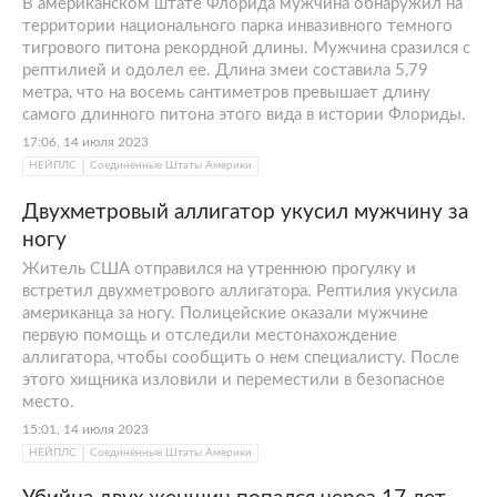
В американском штате Флорида мужчина обнаружил на
территории национального парка инвазивного темного
тигрового питона рекордной длины. Мужчина сразился с
рептилией и одолел ее. Длина змеи составила 5,79
метра, что на восемь сантиметров превышает длину
самого длинного питона этого вида в истории Флориды.
17:06, 14 июля 2023
НЕЙПЛС
Соединённые Штаты Америки
Двухметровый аллигатор укусил мужчину за
ногу
Житель США отправился на утреннюю прогулку и
встретил двухметрового аллигатора. Рептилия укусила
американца за ногу. Полицейские оказали мужчине
первую помощь и отследили местонахождение
аллигатора, чтобы сообщить о нем специалисту. После
этого хищника изловили и переместили в безопасное
место.
15:01, 14 июля 2023
НЕЙПЛС
Соединённые Штаты Америки