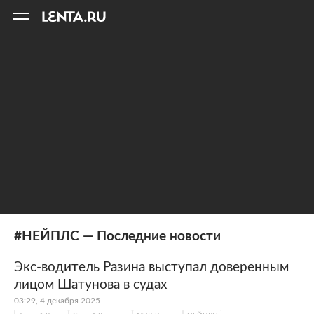
11
A
#НЕЙПЛС — Последние новости
Экс-водитель Разина выступал доверенным
лицом Шатунова в судах
03:29, 4 декабря 2025