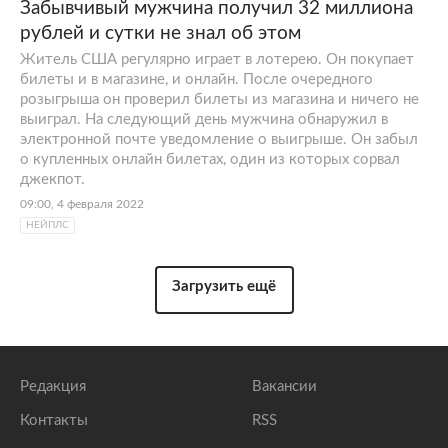
Забывчивый мужчина получил 32 миллиона
рублей и сутки не знал об этом
Житель США регулярно играет в лотерею. Он покупает
билеты и в магазине, и онлайн. После очередного
розыгрыша он проверил билеты из магазина и ничего не
выиграл. На следующий день мужчина обнаружил в
электронной почте уведомление о выигрыше. Он забыл
о купленных онлайн билетах, один из которых сорвал
джекпот.
09:00, 4 февраля 2022
НЕЙПЛС
Загрузить ещё
Редакция
Вакансии
Контакты
RSS