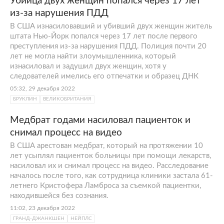
Убийца двух женщин попался через 17 лет
из-за нарушения ПДД
В США изнасиловавший и убивший двух женщин житель
штата Нью-Йорк попался через 17 лет после первого
преступления из-за нарушения ПДД. Полиция почти 20
лет не могла найти злоумышленника, который
изнасиловал и задушил двух женщин, хотя у
следователей имелись его отпечатки и образец ДНК
05:32, 29 декабря 2022
БРУКЛИН
ВЕЛИКОБРИТАНИЯ
Медбрат годами насиловал пациенток и
снимал процесс на видео
В США арестован медбрат, который на протяжении 10
лет усыплял пациенток больницы при помощи лекарств,
насиловал их и снимал процесс на видео. Расследование
началось после того, как сотрудница клиники застала 61-
летнего Кристофера Ламброса за съемкой пациентки,
находившейся без сознания.
11:02, 23 декабря 2022
ГРАНД-ДЖАНКШЕН
НЕЙПЛС