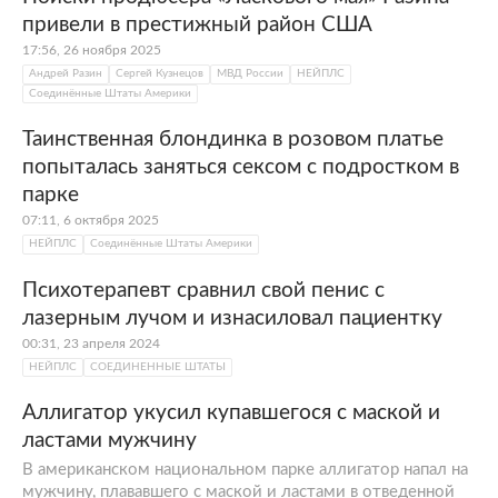
привели в престижный район США
17:56, 26 ноября 2025
Андрей Разин
Сергей Кузнецов
МВД России
НЕЙПЛС
Соединённые Штаты Америки
Таинственная блондинка в розовом платье
попыталась заняться сексом с подростком в
парке
07:11, 6 октября 2025
НЕЙПЛС
Соединённые Штаты Америки
Психотерапевт сравнил свой пенис с
лазерным лучом и изнасиловал пациентку
00:31, 23 апреля 2024
НЕЙПЛС
СОЕДИНЕННЫЕ ШТАТЫ
Аллигатор укусил купавшегося с маской и
ластами мужчину
В американском национальном парке аллигатор напал на
мужчину, плававшего с маской и ластами в отведенной