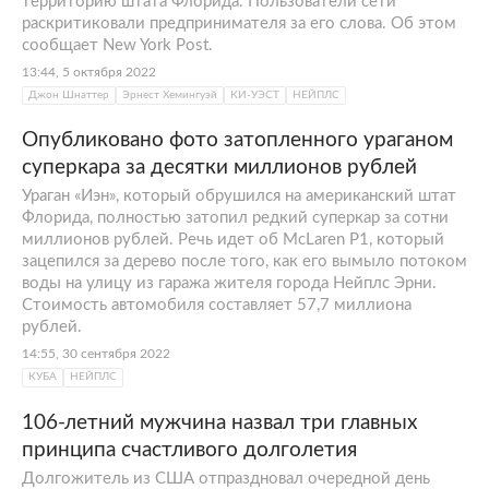
территорию штата Флорида. Пользователи сети
раскритиковали предпринимателя за его слова. Об этом
сообщает New York Post.
13:44, 5 октября 2022
Джон Шнаттер
Эрнест Хемингуэй
КИ-УЭСТ
НЕЙПЛС
Опубликовано фото затопленного ураганом
суперкара за десятки миллионов рублей
Ураган «Иэн», который обрушился на американский штат
Флорида, полностью затопил редкий суперкар за сотни
миллионов рублей. Речь идет об McLaren P1, который
зацепился за дерево после того, как его вымыло потоком
воды на улицу из гаража жителя города Нейплс Эрни.
Стоимость автомобиля составляет 57,7 миллиона
рублей.
14:55, 30 сентября 2022
КУБА
НЕЙПЛС
106-летний мужчина назвал три главных
принципа счастливого долголетия
Долгожитель из США отпраздновал очередной день