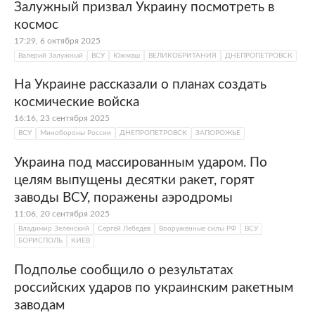
Залужный призвал Украину посмотреть в
космос
17:29, 6 октября 2025
Валерий Залужный
ВСУ
Южмаш
ВЕЛИКОБРИТАНИЯ
ДНЕПРОПЕТРОВСК
На Украине рассказали о планах создать
космические войска
16:16, 23 сентября 2025
ВСУ
Минобороны России
ДНЕПРОПЕТРОВСК
ЗАПОРОЖЬЕ
Украина под массированным ударом. По
целям выпущены десятки ракет, горят
заводы ВСУ, поражены аэродромы
11:06, 20 сентября 2025
Владимир Зеленский
Сергей Лебедев
Вооруженные силы РФ
ВСУ
БОРИСПОЛЬ
КИЕВ
Подполье сообщило о результатах
российских ударов по украинским ракетным
заводам