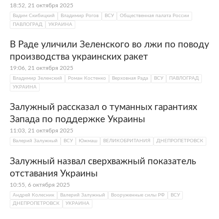
18:52, 21 октября 2025
Вадим Скибицкий
Владимир Рогов
ВСУ
Общественная палата России
ПАВЛОГРАД
УКРАИНА
В Раде уличили Зеленского во лжи по поводу
производства украинских ракет
19:06, 21 октября 2025
Владимир Зеленский
Роман Костенко
Верховная Рада
ВСУ
ПАВЛОГРАД
УКРАИНА
Залужный рассказал о туманных гарантиях
Запада по поддержке Украины
11:03, 21 октября 2025
Валерий Залужный
ВСУ
Южмаш
ВЕЛИКОБРИТАНИЯ
ДНЕПРОПЕТРОВСК
Залужный назвал сверхважный показатель
отставания Украины
10:55, 6 октября 2025
Андрей Колесник
Валерий Залужный
Вооруженные силы РФ
ВСУ
ДНЕПРОПЕТРОВСК
УКРАИНА