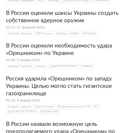
Василий Дандыкин
ВСУ
Южмаш
ДНЕПРОПЕТРОВСК
УКРАИНА
В России оценили шансы Украины создать
собственное ядерное оружие
03:31, 27 февраля 2026
Алексей Леонков
СВР России
Южмаш
КИЕВ
ЛОНДОН
В России оценили необходимость удара
«Орешником» по Украине
05:40, 9 января 2026
Андрей Садовой
Южмаш
ДНЕПРОПЕТРОВСК
ЛЬВОВ
Россия ударила «Орешником» по западу
Украины. Целью могло стать гигантское
газохранилище
02:45, 9 января 2026
Андрей Садовой
Борис Рожин
Вооруженные силы РФ
ВСУ
ДНЕПРОПЕТРОВСК
ЗАПОРОЖЬЕ
В России назвали возможную цель
предполагаемого удара «Орешником» по