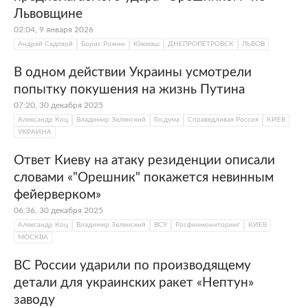
Львовщине
02:04, 9 января 2026
Андрей Садовой
Борис Рожин
Южмаш
ДНЕПРОПЕТРОВСК
ЛЬВОВ
В одном действии Украины усмотрели
попытку покушения на жизнь Путина
07:20, 30 декабря 2025
Александр Коц
Владимир Зеленский
Госдума
Справедливая Россия
КИЕВ
УКРАИНА
Ответ Киеву на атаку резиденции описали
словами «"Орешник" покажется невинным
фейерверком»
06:36, 30 декабря 2025
Александр Коц
Владимир Зеленский
ВСУ
Росфинмониторинг
КИЕВ
МОСКВА
ВС России ударили по производящему
детали для украинских ракет «Нептун»
заводу