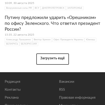
10:09, 30 августа 2025
Вооруженные силы РФ
ВСУ
ДНЕПРОПЕТРОВСК
ЗАПОРОЖЬЕ
Путину предложили ударить «Орешником»
по офису Зеленского. Что ответил президент
России?
15:35, 22 августа 2025
Александр Лукашенко
Виктор Хренин
Офис Президента Украины
Южмаш
БЕЛАРУСЬ
БЕЛОРУССИЯ
Загрузить ещё
Редакция
Вакансии
Контакты
RSS
Реклама
Правовая информация