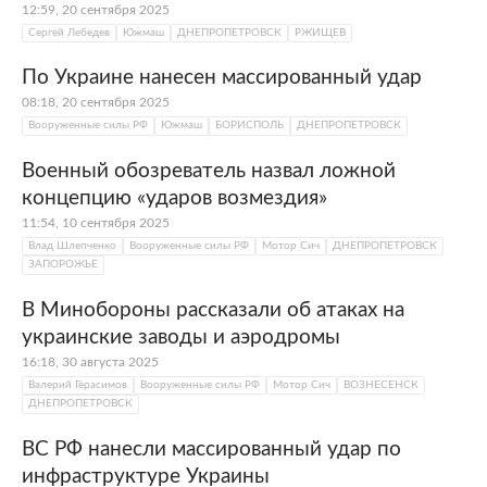
12:59, 20 сентября 2025
Сергей Лебедев
Южмаш
ДНЕПРОПЕТРОВСК
РЖИЩЕВ
По Украине нанесен массированный удар
08:18, 20 сентября 2025
Вооруженные силы РФ
Южмаш
БОРИСПОЛЬ
ДНЕПРОПЕТРОВСК
Военный обозреватель назвал ложной
концепцию «ударов возмездия»
11:54, 10 сентября 2025
Влад Шлепченко
Вооруженные силы РФ
Мотор Сич
ДНЕПРОПЕТРОВСК
ЗАПОРОЖЬЕ
В Минобороны рассказали об атаках на
украинские заводы и аэродромы
16:18, 30 августа 2025
Валерий Герасимов
Вооруженные силы РФ
Мотор Сич
ВОЗНЕСЕНСК
ДНЕПРОПЕТРОВСК
ВС РФ нанесли массированный удар по
инфраструктуре Украины