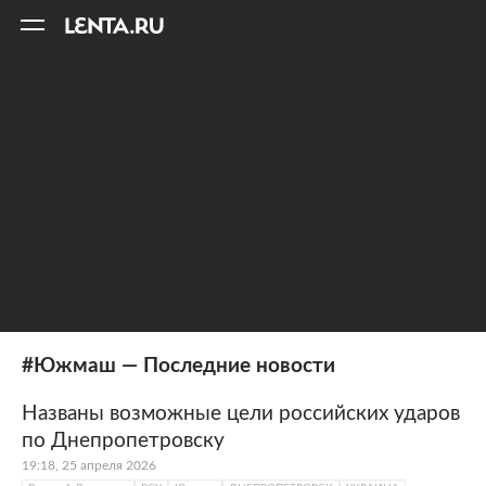
11
A
#Южмаш — Последние новости
Названы возможные цели российских ударов
по Днепропетровску
19:18, 25 апреля 2026