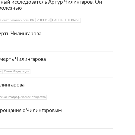
рный исследователь Артур Чилингаров. Он
 болезнью
Совет безопасности РФ
РОССИЯ
САНКТ-ПЕТЕРБУРГ
ерть Чилингарова
смерть Чилингарова
а
Совет Федерации
илингарова
сское географическое общество
 прощания с Чилингаровым