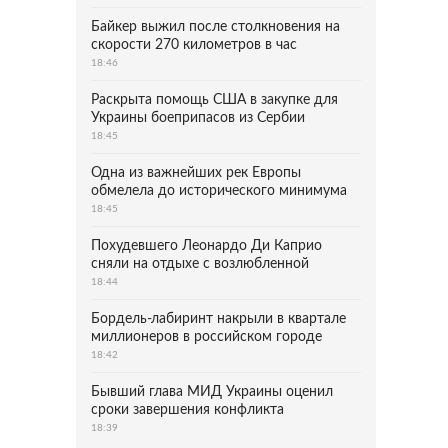
Байкер выжил после столкновения на
скорости 270 километров в час
18:46
Раскрыта помощь США в закупке для
Украины боеприпасов из Сербии
18:45
Одна из важнейших рек Европы
обмелела до исторического минимума
18:45
Похудевшего Леонардо Ди Каприо
сняли на отдыхе с возлюбленной
18:44
Бордель-лабиринт накрыли в квартале
миллионеров в российском городе
18:42
Бывший глава МИД Украины оценил
сроки завершения конфликта
18:39