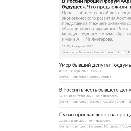
В России прошел форум «Арк
будущее».
Что предложили 
Проект общественной резолюции
экономического развития Аркти
представила Межрегиональная о
«Ассоциация полярников». Резол
международного форума «Арктик
имени А.Н. Чилингарова.
21:59, 9 февраля 2025
Александр Моисеев
Андрей Грачев
БРИКС
В
Умер бывший депутат Госдум
01:02, 2 января 2025
Россия
Артур Чилингаров
Виктор Алкснис
В России в честь бывшего деп
19:57, 18 сентября 2024
69-я параллель
Артур Чилингаров
Госдума
РОССИЯ
САНКТ-П
Путин прислал венок на прощ
10:26, 4 июня 2024
69-я параллель
Артур Чилингаров
Валентина Матвиенко
Госдум