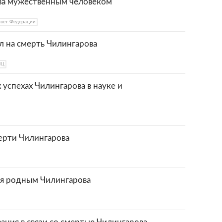
ва мужественным человеком
вет Федерации
л на смерть Чилингарова
ПЦ
 успехах Чилингарова в науке и
ерти Чилингарова
ия родным Чилингарова