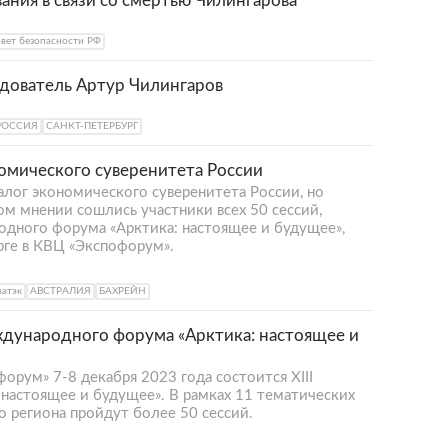
ния в связи со смертью Чилингарова
вет безопасности РФ
едователь Артур Чилингаров
РОССИЯ
САНКТ-ПЕТЕРБУРГ
омического суверенитета России
залог экономического суверенитета России, но
м мнении сошлись участники всех 50 сессий,
одного форума «Арктика: настоящее и будущее»,
ге в КВЦ «Экспофорум».
атэк
АВСТРАЛИЯ
БАХРЕЙН
дународного форума «Арктика: настоящее и
орум» 7-8 декабря 2023 года состоится XIII
астоящее и будущее». В рамках 11 тематических
о региона пройдут более 50 сессий.