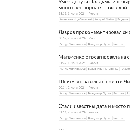
Умер депутат Госдумы и поля
много лет боролся с тяжелой
23:33, 1 июня 2024
Россия
Александр Цыбульский
Андрей Чибис
Госдума
Лавров прокомментировал см
00:57, 2 июня 2024
Мир
Артур Чилингаров
Владимир Путин
Госдума
Матвиенко отреагировала на 
21:39, 1 июня 2024
Россия
Артур Чилингаров
Валентина Матвиенко
Госдум
Шойгу высказался о смерти Ч
00:34, 2 июня 2024
Россия
Артур Чилингаров
Владимир Путин
Госдума
Ру
Стали известны дата и место
01:11, 2 июня 2024
Россия
Артур Чилингаров
Владимир Путин
Госдума