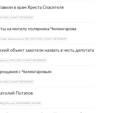
тавили в храм Христа Спасителя
ОССИЯ
САНКТ-ПЕТЕРБУРГ
ты на могилу полярника Чилингарова
Совет безопасности РФ
РОССИЯ
САНКТ-ПЕТЕРБУРГ
кий объект захотели назвать в честь депутата
реестр
РОССИЯ
САНКТ-ПЕТЕРБУРГ
 прощания с Чилингаровым
ОССИЯ
САНКТ-ПЕТЕРБУРГ
натолий Потапов
МИД России
БОЛГАРИЯ
КИТАЙ