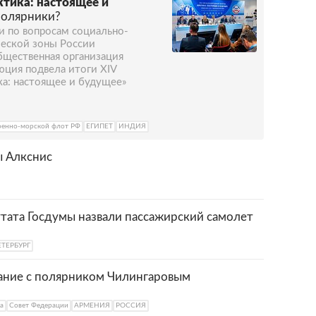
тика: настоящее и
полярники?
 по вопросам социально-
ческой зоны России
бщественная организация
юция подвела итоги XIV
а: настоящее и будущее»
оенно-морской флот РФ
ЕГИПЕТ
ИНДИЯ
ы Алкснис
утата Госдумы назвали пассажирский самолет
ЕТЕРБУРГ
ание с полярником Чилингаровым
а
Совет Федерации
АРМЕНИЯ
РОССИЯ