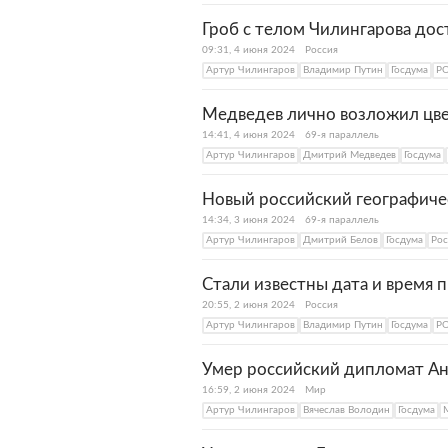
Гроб с телом Чилингарова дос
09:31, 4 июня 2024
Россия
Артур Чилингаров
Владимир Путин
Госдума
Р
Медведев лично возложил цве
14:41, 4 июня 2024
69-я параллель
Артур Чилингаров
Дмитрий Медведев
Госдума
Новый российский географичес
14:34, 3 июня 2024
69-я параллель
Артур Чилингаров
Дмитрий Белов
Госдума
Рос
Стали известны дата и время
20:55, 2 июня 2024
Россия
Артур Чилингаров
Владимир Путин
Госдума
Р
Умер российский дипломат А
16:59, 2 июня 2024
Мир
Артур Чилингаров
Вячеслав Володин
Госдума