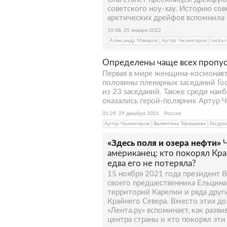
советского ноу-хау. Историю сов
арктических дрейфов вспомнила 
10:08, 25 января 2022
Александр Макаров
Артур Чилингаров
Lenta.
Определены чаще всех пропу
Первая в мире женщина-космонавт
половины пленарных заседаний Гос
из 23 заседаний. Также среди наи
оказались герой-полярник Артур Чи
01:29, 29 декабря 2021
Россия
Артур Чилингаров
Валентина Терешкова
Госдум
«Здесь поля и озера нефти»
американец: кто покорял Кра
едва его не потеряла?
15 ноября 2021 года президент 
своего предшественника Ельцина
территорий Карелии и ряда друг
Крайнего Севера. Вместо этих до
«Лента.ру» вспоминает, как разв
центра страны и кто покорял эти