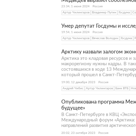
Медведев выразил соболезнова
23:34, 1 июня 2024
Россия
Артур Чилингаров
Владимир Путин
Госдума
Со
Умер депутат Госдумы и иссл
19:54, 1 июня 2024
Россия
Артур Чилингаров
Вячеслав Володин
Госдума
Арктику назвали залогом экон
Арктика это кладовая ресурсов и 
макрорегиону нужны кадры. В тако
состоявшихся в ходе 13 Междунар
который прошел в Санкт-Петербур
19:00, 12 декабря 2023
Россия
Андрей Чибис
Артур Чилингаров
Банк ВТБ
Нов
Опубликована программа Меж
будущее»
В Санкт-Петербурге в КВЦ «Экспоф
Международный форум «Арктика: н
направлений развития арктическог
20:02, 23 октября 2023
Россия