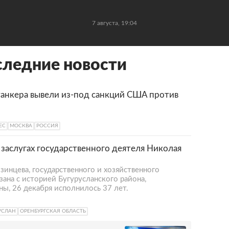
7 августа, 19:04
следние новости
танкера вывели из-под санкций США против
ЕС
МОСКВА
РОССИЯ
заслугах государственного деятеля Николая
зинцева, государственного и хозяйственного
язана с историей Бугурусланского района,
ны, 26 декабря исполнилось 37 лет.
УСЛАН
ОРЕНБУРГСКАЯ ОБЛАСТЬ