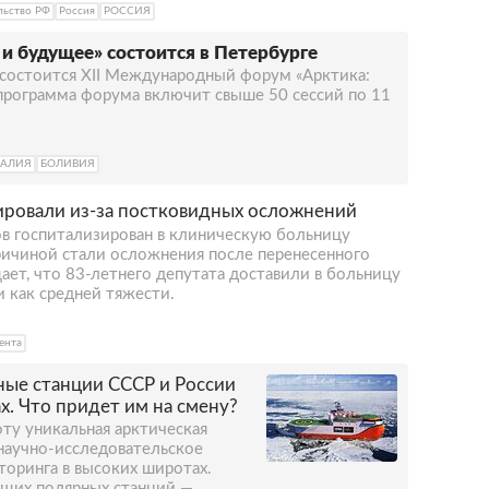
льство РФ
Россия
РОССИЯ
и будущее» состоится в Петербурге
 состоится XII Международный форум «Арктика:
программа форума включит свыше 50 сессий по 11
РАЛИЯ
БОЛИВИЯ
ировали из-за постковидных осложнений
в госпитализирован в клиническую больницу
ричиной стали осложнения после перенесенного
ает, что 83-летнего депутата доставили в больницу
и как средней тяжести.
ента
ые станции СССР и России
х. Что придет им на смену?
оту уникальная арктическая
научно-исследовательское
торинга в высоких широтах.
щих полярных станций —