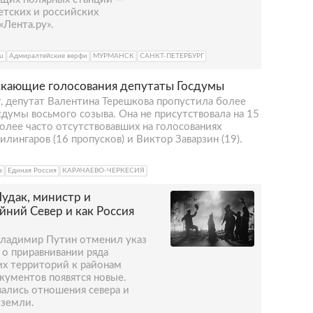
етских и российских
«Лента.ру».
ru
Адмиралтейские верфи
МУРМАНСК
САНКТ-ПЕТЕРБУРГ
скающие голосования депутаты Госдумы
, депутат Валентина Терешкова пропустила более
думы восьмого созыва. Она не присутствовала на 15
более часто отсутствовавших на голосованиях
лингаров (16 пропусков) и Виктор Заварзин (19).
а
Единая Россия
КАРАЧАЕВО-ЧЕРКЕСИЯ
Чудак, министр и
йний Север и как Россия
Владимир Путин отменил указ
 о приравнивании ряда
их территорий к районам
кументов появятся новые.
ивались отношения севера и
 земли.