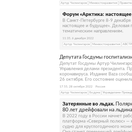
Артур Чилингаров
Минвостокразвития
Правите
Форум «Арктика: настоящее 
В Санкт-Петербурге 8-9 декабря
настоящее и будущее». Деловая 
тематическим направлениям.
11:35, 6 декабря 2022
Артур Чилингаров
Минвостокразвития
АВСТ
Депутата Госдумы госпитализ
Депутат Госдумы Артур Чилингаро
Управления делами президента. П
коронавируса. Издание Baza сообщ
26 октября. Его состояние оценил
17:55, 28 октября 2022
Россия
Артур Чилингаров
Госдума
Управделами Презид
Затерянные во льдах.
Полярн
80 лет дрейфовали на льдина
В 2022 году в России начнет раб
платформа «Северный полюс» — 
судно для круглогодичного мони
Она станет преемницей дрейфую